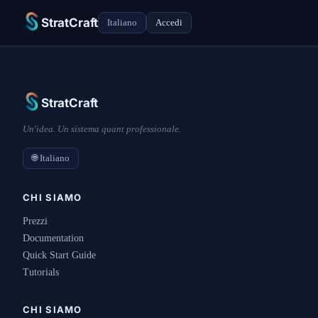
StratCraft
Italiano
Accedi
StratCraft
Un'idea. Un sistema quant professionale.
🌐 Italiano
CHI SIAMO
Prezzi
Documentation
Quick Start Guide
Tutorials
CHI SIAMO