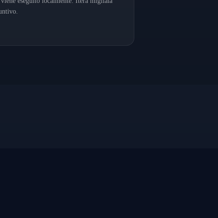
 viene eseguito localmente. Itera migliaia
untivo.
copy
rici forex e CFD di livello
AMO
CHI SIAMO
onale