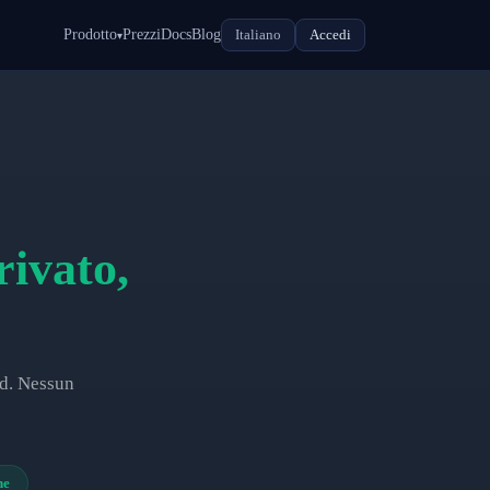
Prodotto
Prezzi
Docs
Blog
Italiano
Accedi
▾
rivato,
ud. Nessun
ne