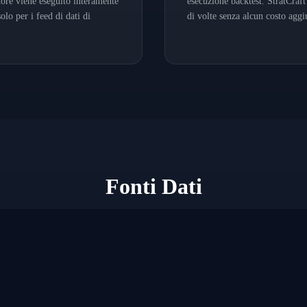
otore viene eseguito interamente
esecuzione backtest. StratCraft
lo per i feed di dati di
di volte senza alcun costo aggi
Fonti Dati
Connettiti a 5 fonti di dati di mercato.
YFinance
Dukas
i per
Dati azionari e ETF gratuiti tramite Yahoo
Dati sto
SIAMO
CHI SIAMO
CHI SI
Finance
istituzi