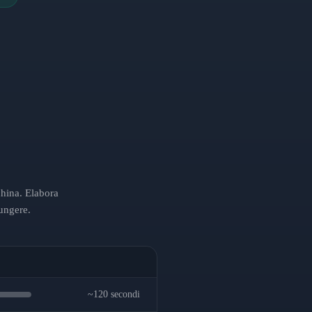
china. Elabora
ungere.
~120 secondi