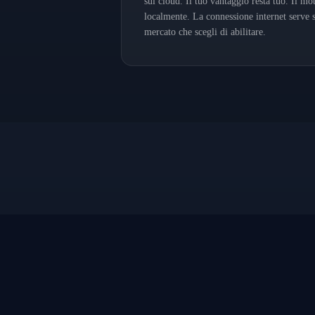
sul cloud. Il tuo vantaggio resta tuo. Il m
localmente. La connessione internet serve so
mercato che scegli di abilitare.
ClickHouse
Database colonnare ad alte prestazion
CHI 
dati tick e OHLCV