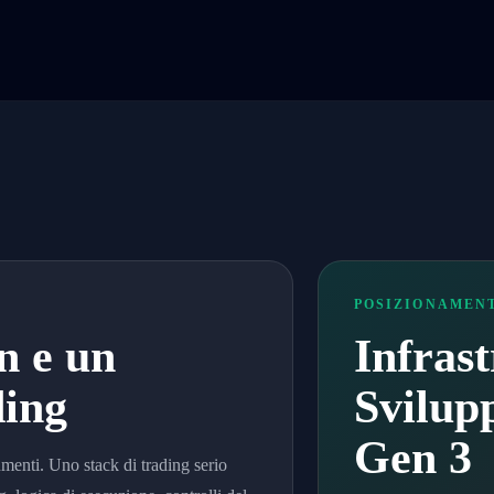
POSIZIONAMEN
n e un
Infrast
ding
Svilup
Gen 3
menti. Uno stack di trading serio