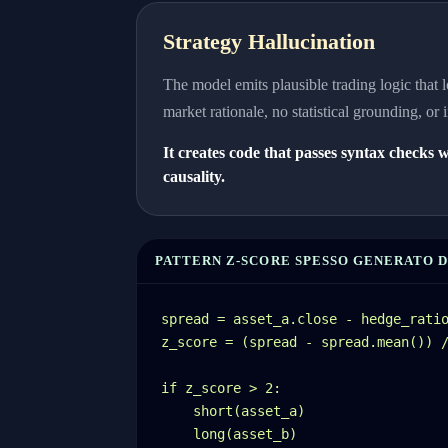
Strategy Hallucination
The model emits plausible trading logic that 
market rationale, no statistical grounding, or
It creates code that passes syntax checks w
causality.
PATTERN Z-SCORE SPESSO GENERATO 
spread = asset_a.close - hedge_ratio
z_score = (spread - spread.mean()) /
if z_score > 2:

    short(asset_a)

    long(asset_b)
