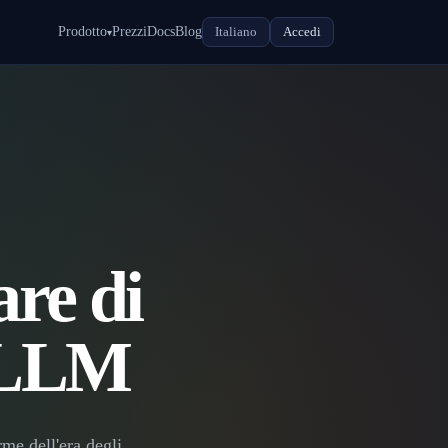
Prodotto
Prezzi
Docs
Blog
Italiano
Accedi
▾
are di
 LLM
rme dell'era degli