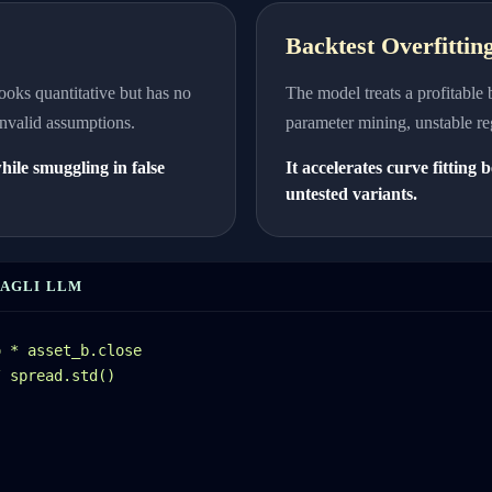
Backtest Overfittin
looks quantitative but has no
The model treats a profitable 
 invalid assumptions.
parameter mining, unstable re
hile smuggling in false
It accelerates curve fitting
untested variants.
DAGLI LLM
 * asset_b.close

 spread.std()
