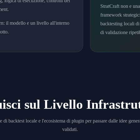
g, logica di esecuzione, controlli del
StratCraft non e una
ment.
framework strategici
rn: il modello e un livello all'interno
backtesting locali di
otto.
di validazione ripetib
isci sul Livello Infrastru
e di backtest locale e l'ecosistema di plugin per passare dalle idee genera
validati.