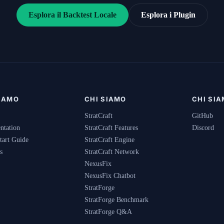
Esplora il Backtest Locale
Esplora i Plugin
SIAMO
CHI SIAMO
CHI SI
StratCraft
GitHub
ntation
StratCraft Features
Discord
tart Guide
StratCraft Engine
s
StratCraft Network
NexusFix
NexusFix Chatbot
StratForge
StratForge Benchmark
StratForge Q&A