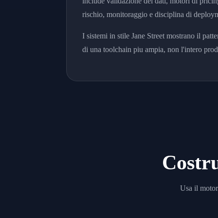
include validazione dei dati, motori di pricin
rischio, monitoraggio e disciplina di deploy
I sistemi in stile Jane Street mostrano il patte
di una toolchain piu ampia, non l'intero prod
Costru
Usa il motor