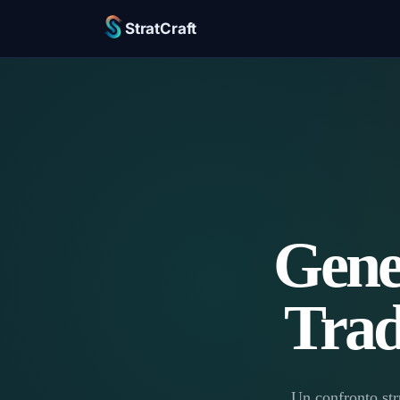
StratCraft
Gener
Tra
Un confronto stru