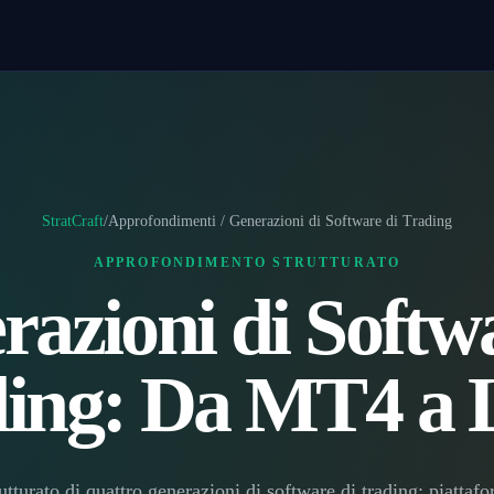
StratCraft
/
Approfondimenti / Generazioni di Software di Trading
APPROFONDIMENTO STRUTTURATO
azioni di Softw
ding: Da MT4 a
tturato di quattro generazioni di software di trading: piattafo