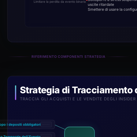
Limitare la perdita da evento binario
uscite ritardate
Smettere di usare la configu
RIFERIMENTO COMPONENTI STRATEGIA
Strategia di Tracciamento d
TRACCIA GLI ACQUISTI E LE VENDITE DEGLI INSIDE
po i depositi obbligatori
a Temporale dell'Evento