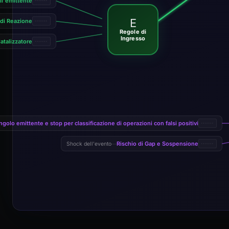
ll'emittente
E
 di Reazione
Regole di
Ingresso
atalizzatore
ingolo emittente e stop per classificazione di operazioni con falsi positivi
Rischio di Gap e Sospensione
Shock dell'evento
—