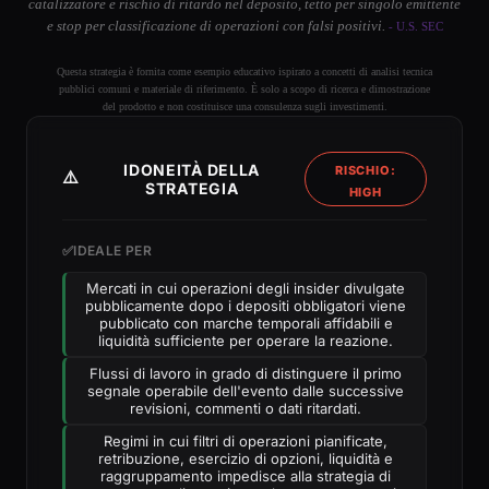
catalizzatore e rischio di ritardo nel deposito, tetto per singolo emittente
e stop per classificazione di operazioni con falsi positivi.
- U.S. SEC
Questa strategia è fornita come esempio educativo ispirato a concetti di analisi tecnica
pubblici comuni e materiale di riferimento. È solo a scopo di ricerca e dimostrazione
del prodotto e non costituisce una consulenza sugli investimenti.
IDONEITÀ DELLA
RISCHIO:
⚠️
STRATEGIA
HIGH
✅
IDEALE PER
Mercati in cui operazioni degli insider divulgate
pubblicamente dopo i depositi obbligatori viene
pubblicato con marche temporali affidabili e
liquidità sufficiente per operare la reazione.
Flussi di lavoro in grado di distinguere il primo
segnale operabile dell'evento dalle successive
revisioni, commenti o dati ritardati.
Regimi in cui filtri di operazioni pianificate,
retribuzione, esercizio di opzioni, liquidità e
raggruppamento impedisce alla strategia di