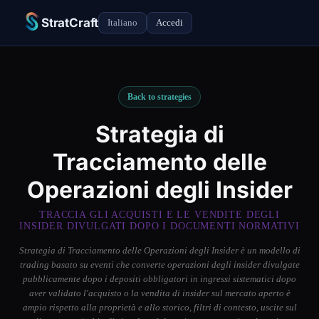
StratCraft
Italiano
Accedi
Back to strategies
Strategia di
Tracciamento delle
Operazioni degli Insider
TRACCIA GLI ACQUISTI E LE VENDITE DEGLI
INSIDER DIVULGATI DOPO I DOCUMENTI NORMATIVI
Strategia di Tracciamento delle Operazioni degli Insider è un modello di
trading basato su eventi che converte operazioni degli insider divulgate
pubblicamente dopo i depositi obbligatori in ingressi sistematici dopo
aver validato l'acquisto o la vendita di insider sul mercato aperto è
ampio rispetto alla proprietà e allo storico, filtri di contesto, uscite sul