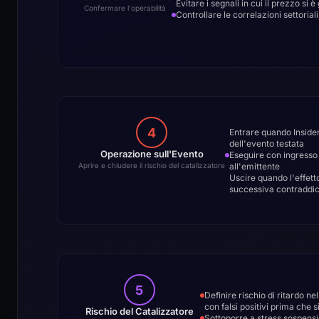
Evitare i segnali in cui il prezzo s
Confermare l'operabilità
Controllare le correlazioni settoria
4
Entrare quando Insider
dell'evento testata
Operazione sull'Evento
Eseguire con ingresso 
all'emittente
Aprire e chiudere il rischio del catalizzatore
Uscire quando l'effett
successiva contraddic
5
Definire rischio di ritardo ne
con falsi positivi prima che s
Rischio del Catalizzatore
Sottoporre a stress sospension