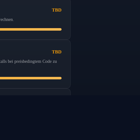
TBD
rechnen.
TBD
talls bei preisbedingtem Code zu
TBD
me-Dispatch.
ÜBER