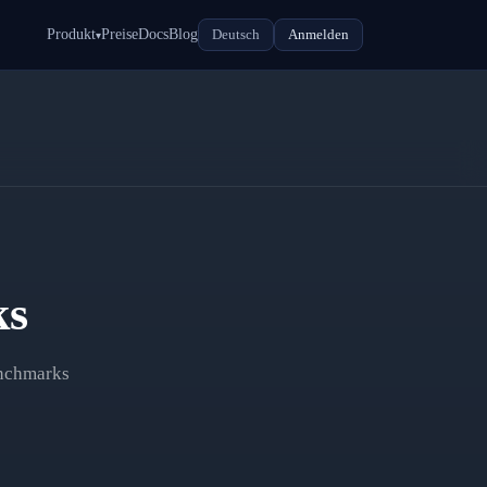
Produkt
Preise
Docs
Blog
Deutsch
Anmelden
▾
ks
enchmarks