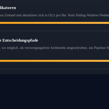
dikatoren
ernen Zustand und aktualisiert sich in O(1) pro Bar. Kein Sliding-Window-Neube
e Entscheidungspfade
d, wo möglich, als verzweigungsfreie Arithmetik umgeschrieben, um Pipeline-S
zialisierung
orparameter werden zu consteval. Spezialisierte Templates eliminieren Runti
ÜBER
ÜBER