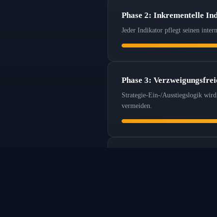
Phase 2: Inkrementelle In
Jeder Indikator pflegt seinen int
Phase 3: Verzweigungsfrei
Strategie-Ein-/Ausstiegslogik wir
vermeiden.
Phase 4: Compile-Time-Spe
Zur Compile-Time bekannte Indikat
ÜBER