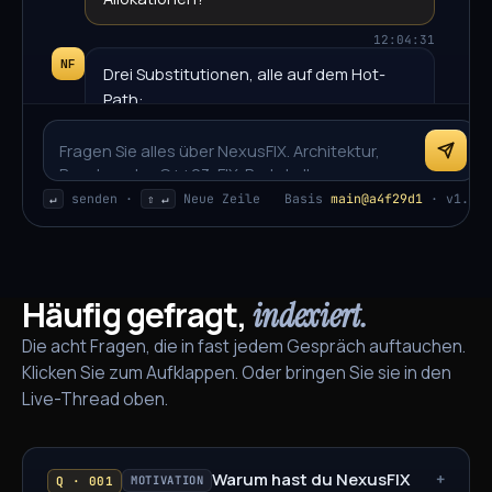
12:04:31
NF
Drei Substitutionen, alle auf dem Hot-
Path:
1.
-Views in
std::span<const char>
den Originalpuffer ersetzen
-Kopien. Die Span ist 16
std::string
senden ·
Neue Zeile
Basis
main@a4f29d1
· v1.8
↵
⇧ ↵
Bytes auf dem Stack. Kein Heap, kein
Copy, kein Destruktor.
2.
Ein vorindiziertes Array ersetzt
für die Feldsuche. Feldzugriff
std::map
Häufig gefragt,
indexiert.
wird zu einem einzigen
, indiziert
mov
Die acht Fragen, die in fast jedem Gespräch auftauchen.
nach FIX-Tag-Nummer.
Klicken Sie zum Aufklappen. Oder bringen Sie sie in den
3.
Live-Thread oben.
std::pmr::monotonic_buffer_resource
bietet Arena-Allokation für alles, was
tatsächlich einen Slot braucht. Die Arena
Warum hast du NexusFIX
+
MOTIVATION
Q · 001
ist vordimensioniert und wird pro Session