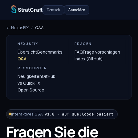
StratCraft
Deutsch
Anmelden
← NexusFIX
/
Q&A
NEXUSFIX
FRAGEN
Übersicht
Benchmarks
FAQ
Frage vorschlagen
Q&A
Index (GitHub)
RESSOURCEN
Neuigkeiten
GitHub
vs QuickFIX
Open Source
Interaktives Q&A ·
v1.8 · auf Quellcode basiert
Fragen Sie die