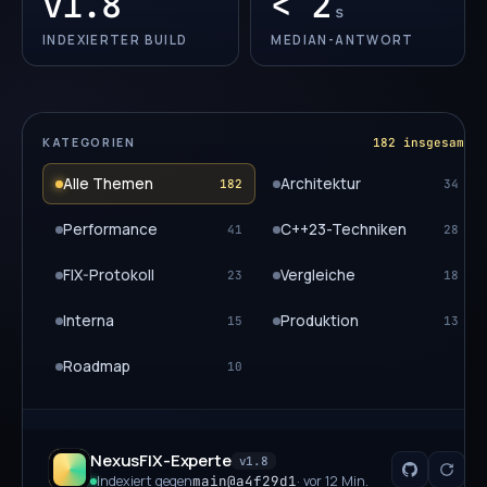
v1.8
< 2
s
INDEXIERTER BUILD
MEDIAN-ANTWORT
KATEGORIEN
182 insgesamt
Alle Themen
Architektur
182
34
Performance
C++23-Techniken
41
28
FIX-Protokoll
Vergleiche
23
18
Interna
Produktion
15
13
Roadmap
10
NexusFIX-Experte
v1.8
Indexiert gegen
main@a4f29d1
· vor 12 Min.