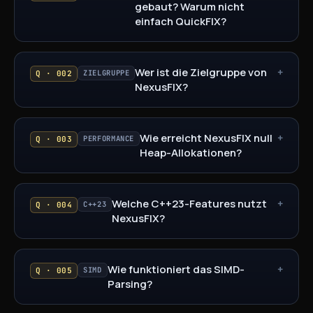
gebaut? Warum nicht
wiederverwendet.
einfach QuickFIX?
Das Ergebnis sind
0 malloc-Aufrufe
auf
dem Hot-Path, verifiziert durch einen
Custom-Allocator, der jede alloc/free
Wer ist die Zielgruppe von
+
ZIELGRUPPE
Q · 002
instrumentiert und den Test
NexusFIX?
fehlschlagen lässt, falls eine auftritt.
Instrumentierung anzeigen
↗
Wie erreicht NexusFIX null
+
PERFORMANCE
Q · 003
Heap-Allokationen?
Arena-Größe & Overflow
↗
Cold-Path-Allokationen
↗
12:04:32 · 312 ms · Quelle
parser/arena.hpp
Welche C++23-Features nutzt
+
C++23
Q · 004
NexusFIX?
Wie funktioniert das SIMD-
+
SIMD
Q · 005
Parsing?