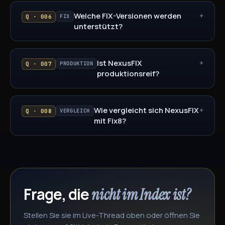
Welche FIX-Versionen werden
+
FIX
Q · 006
unterstützt?
Ist NexusFIX
+
PRODUKTION
Q · 007
produktionsreif?
Wie vergleicht sich NexusFIX
+
VERGLEICH
Q · 008
mit Fix8?
Frage, die
nicht im Index ist?
Stellen Sie sie im Live-Thread oben oder öffnen Sie