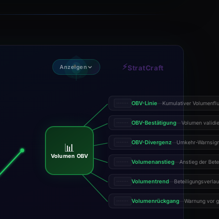
⚡
Anzeigen
StratCraft
OBV-Linie
Kumulativer Volumenfl
—
OBV-Bestätigung
Volumen validie
—
OBV-Divergenz
Umkehr-Warnsign
—
📊
Volumen OBV
Volumenanstieg
Anstieg der Bete
—
Volumentrend
Beteiligungsverlau
—
Volumenrückgang
Warnung vor g
—