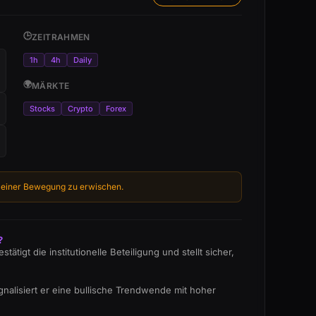
🕒
ZEITRAHMEN
1h
4h
Daily
🌍
MÄRKTE
Stocks
Crypto
Forex
de einer Bewegung zu erwischen.
?
gt die institutionelle Beteiligung und stellt sicher,
nalisiert er eine bullische Trendwende mit hoher