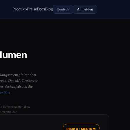
Produkt
Preise
Docs
Blog
Deutsch
Anmelden
▾
olumen
m/langsamem gleitendem
dieren. Das MA-Crossover
der Verkaufsdruck die
go Blog
und Referenzmaterialien
beratung dar.
RISIKO: MEDIUM