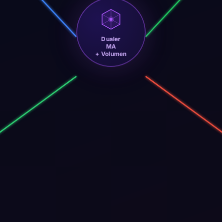
Dualer
MA
+ Volumen