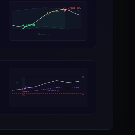
VERKAUFEN
Teilweise
KAUFEN
Gewinnzone
TP
R:R
Einstieg
Trailing Stop
SL
2%