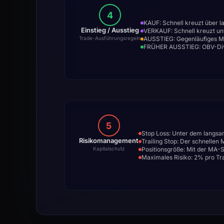
4
KAUF: Schnell kreuzt über l
Einstieg / Ausstieg
VERKAUF: Schnell kreuzt unt
AUSSTIEG: Gegenläufiges M
Trade-Ausführungsregeln
FRÜHER AUSSTIEG: OBV-Dive
5
Stop Loss: Unter dem langsa
Risikomanagement
Trailing Stop: Der schnellen 
Positionsgröße: Mit der MA-
Kapitalschutz
Maximales Risiko: 2% pro Tra