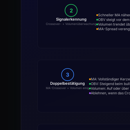
2
Schneller MA näher
Signalerkennung
OBV steigt vor dem
Volumen trendet üb
Crossover- + Volumenüberwachung
MA-Spread verengt
3
MA: Vollständiger Kerz
Doppelbestätigung
OBV: Steigend beim bull
Volumen: Auf oder über 
MA-Crossover + Volumen einig
Ablehnen, wenn das Cro