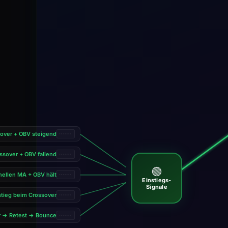
over + OBV steigend
ssover + OBV fallend
🟢
nellen MA + OBV hält
Einstiegs-
Signale
tieg beim Crossover
r → Retest → Bounce