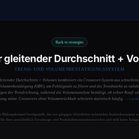
Back to strategies
r gleitender Durchschnitt + V
TREND- UND VOLUMENBESTÄTIGUNGSSYSTEM
gleitender Durchschnitt + Volumen kombiniert ein Crossover-System aus schnelle
Volumenbestätigung (OBV), um Fehlsignale zu filtern und die Trendstärke zu vali
ngen der Trendrichtung, während die Volumenanalyse bestätigt, ob echter Kauf- o
ng stützt. Crossovers ohne Volumenrückhalt scheitern statistisch häufig.
— LuxAl
ls Bildungsbeispiel bereitgestellt, das von gängigen öffentlichen technischen Analysekonzepten 
st. Sie dient ausschließlich Forschungs- und Produktdemonstrationszwecken und stellt keine Anlage