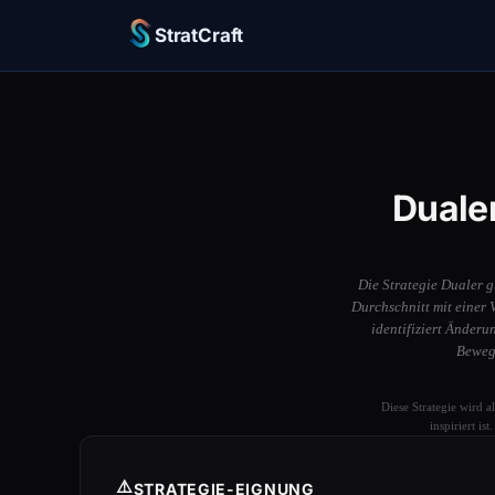
StratCraft
Duale
Die Strategie Dualer 
Durchschnitt mit einer 
identifiziert Änderu
Bewegu
Diese Strategie wird a
inspiriert i
⚠️
STRATEGIE-EIGNUNG