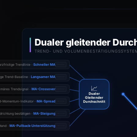
Dualer gleitender Durc
TREND- UND VOLUMENBESTÄTIGUNGSSYSTE
Schneller MA
rzfristige Trendlinie
—
Langsamer MA
ige Trend-Baseline
—
📈
MA-Crossover
imäres Trendsignal
—
Dualer
Gleitender
MA-Spread
d-Momentum-Indikator
Durchschnitt
—
MA-Steigung
drichtung bestätigen
—
MA-Pullback-Unterstützung
tand
—