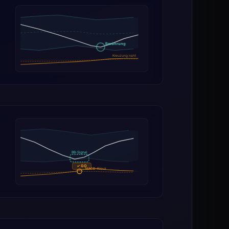
Berührung
Kreuzung naht
BB-Signal
✓ GO
MACD-Kreuz