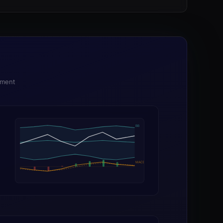
ement
BB
MACD