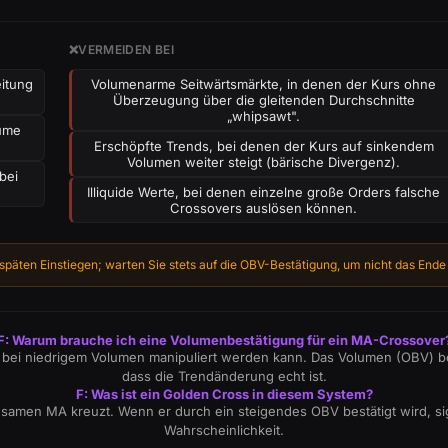
❌
VERMEIDEN BEI
itung
Volumenarme Seitwärtsmärkte, in denen der Kurs ohne
Überzeugung über die gleitenden Durchschnitte
„whipsawt".
lume
Erschöpfte Trends, bei denen der Kurs auf sinkendem
Volumen weiter steigt (bärische Divergenz).
bei
Illiquide Werte, bei denen einzelne große Orders falsche
Crossovers auslösen können.
 späten Einstiegen; warten Sie stets auf die OBV-Bestätigung, um nicht das En
F: Warum brauche ich eine Volumenbestätigung für ein MA-Crossover
bei niedrigem Volumen manipuliert werden kann. Das Volumen (OBV) bestäti
dass die Trendänderung echt ist.
F: Was ist ein Golden Cross in diesem System?
gsamen MA kreuzt. Wenn er durch ein steigendes OBV bestätigt wird, sig
Wahrscheinlichkeit.