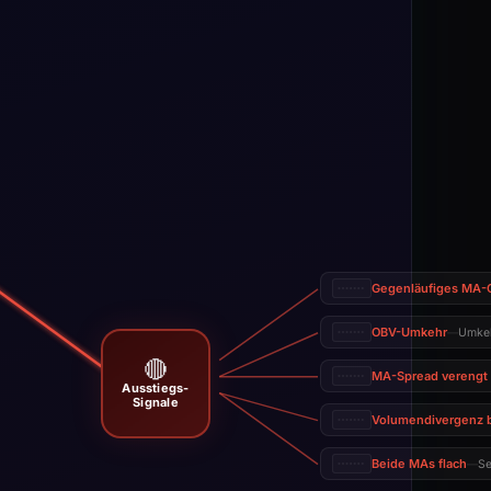
Gegenläufiges MA-
OBV-Umkehr
Umkeh
—
🔴
MA-Spread verengt 
Ausstiegs-
Signale
Volumendivergenz 
Beide MAs flach
Se
—