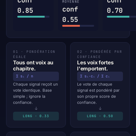
conf
conf
MOYENNE
conf
0.85
0.70
0.55
01 · PONDÉRATION
02 · PONDÉRÉE PAR
ÉGALE
CONFIANCE
Tous ont voix au
Les voix fortes
chapitre.
l'emportent.
Σ sᵢ / n
Σ sᵢ·cᵢ / Σ cᵢ
Chaque signal reçoit un
Le vote de chaque
vote identique. Base
signal est pondéré par
simple ; ignore la
son propre score de
confiance.
confiance.
↓
↓
LONG · 0.33
LONG · 0.50