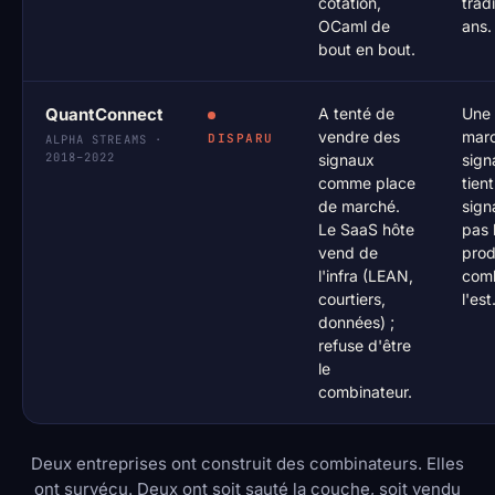
cotation,
trad
OCaml de
ans.
bout en bout.
QuantConnect
A tenté de
Une 
vendre des
mar
DISPARU
ALPHA STREAMS ·
2018–2022
signaux
sign
comme place
tien
de marché.
sign
Le SaaS hôte
pas 
vend de
produ
l'infra (LEAN,
comb
courtiers,
l'est
données) ;
refuse d'être
le
combinateur.
Deux entreprises ont construit des combinateurs. Elles
ont survécu. Deux ont soit sauté la couche, soit vendu