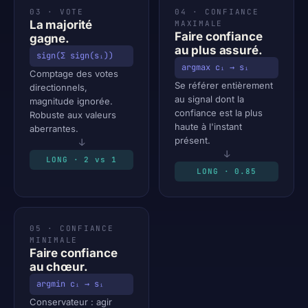
03 · VOTE
04 · CONFIANCE
La majorité
MAXIMALE
Faire confiance
gagne.
au plus assuré.
sign(Σ sign(sᵢ))
argmax cᵢ → sᵢ
Comptage des votes
Se référer entièrement
directionnels,
au signal dont la
magnitude ignorée.
confiance est la plus
Robuste aux valeurs
haute à l'instant
aberrantes.
présent.
↓
↓
LONG · 2 vs 1
LONG · 0.85
05 · CONFIANCE
MINIMALE
Faire confiance
au chœur.
argmin cᵢ → sᵢ
Conservateur : agir