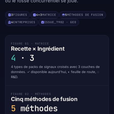
où le fossé concurrentiel se joue.
3
FIGURES
4×3
MATRICE
5
MÉTHODES DE FUSION
4
ENTREPRISES
ISSUE_7902 · GEO
FIGURE 01 · MATRICE
Recette × Ingrédient
4
·
3
4 types de packs de signaux croisés avec 3 couches de
données. ✓ disponible aujourd'hui, ◐ feuille de route, ◌
R&D.
FIGURE 02 · MÉTHODES
Cinq méthodes de fusion
5
méthodes