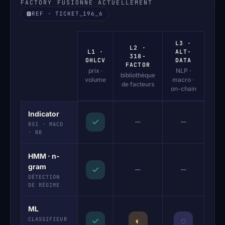
FACTORY FUSIONNE ACTUELLEMENT
REF · TICKET_196_6
L3 ·
L2 ·
L1 ·
ALT-
318-
OHLCV
DATA
FACTOR
prix ·
NLP ·
bibliothèque
volume
macro ·
de facteurs
on-chain
Indicator
—
—
✓
RSI · MACD
· BB
HMM · n-
gram
—
—
✓
DÉTECTION
DE RÉGIME
ML
CLASSIFIEUR
✓
◐
◌