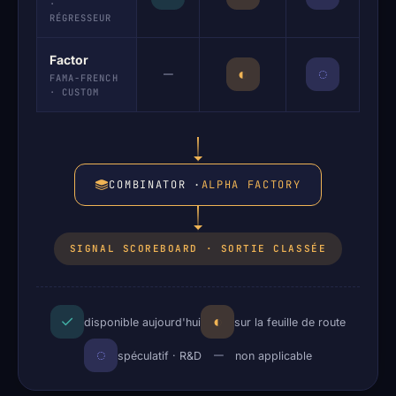
·
RÉGRESSEUR
Factor
—
◐
◌
FAMA-FRENCH
· CUSTOM
COMBINATOR ·
ALPHA FACTORY
SIGNAL SCOREBOARD · SORTIE CLASSÉE
✓
◐
disponible aujourd'hui
sur la feuille de route
—
◌
spéculatif · R&D
non applicable