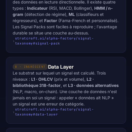
des données en lecture directionnelle. Il existe quatre
types :
Indicateur
(RSI, MACD, Bollinger),
HMM / n-
gram
(détection de régime),
ML
(classifieurs et
régresseurs), et
Factor
(Fama-French et personnalisé).
Les Signal Packs sont faciles à reproduire ; l'avantage
durable se situe une couche au-dessus.
stratcraft.ai/alpha-factory/signal-
taxonomy#signal-pack
Data Layer
B · INGRÉDIENT
Le substrat sur lequel un signal est calculé. Trois
niveaux :
L1 · OHLCV
(prix et volume),
L2 ·
bibliothèque 318-factor
, et
L3 · données alternatives
(NLP, macro, on-chain). Une couche de données n'est
jamais en soi un signal : appeler « données alt NLP »
un signal est une erreur de catégorie.
stratcraft.ai/alpha-factory/signal-
taxonomy#data-layer