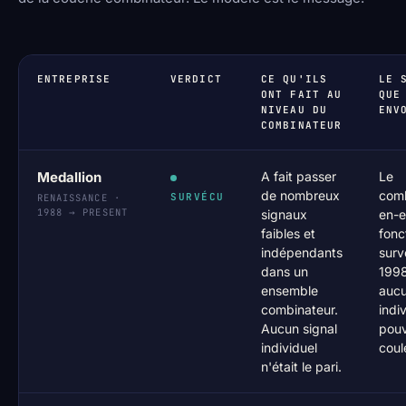
ENTREPRISE
VERDICT
CE QU'ILS
LE 
ONT FAIT AU
QUE
NIVEAU DU
ENV
COMBINATEUR
Medallion
A fait passer
Le
de nombreux
comb
SURVÉCU
RENAISSANCE ·
1988 → PRESENT
signaux
en-
faibles et
fonc
indépendants
surv
dans un
1998
ensemble
aucu
combinateur.
indi
Aucun signal
pouv
individuel
coul
n'était le pari.