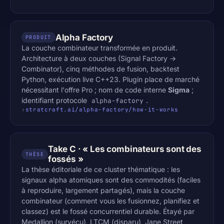
Alpha Factory
PRODUIT
La couche combinateur transformée en produit.
Architecture à deux couches (Signal Factory →
Combinator), cinq méthodes de fusion, backtest
Python, exécution live C++23. Plugin place de marché
nécessitant l'offre Pro ; nom de code interne
Sigma
;
identifiant protocole
.
alpha-factory
stratcraft.ai/alpha-factory/how-it-works
Take C · « Les combinateurs sont des
THÈSE
fossés »
La thèse éditoriale de ce cluster thématique : les
signaux alpha atomiques sont des commodités (faciles
à reproduire, largement partagés), mais la couche
combinateur (comment vous les fusionnez, planifiez et
classez) est le fossé concurrentiel durable. Étayé par
Medallion (survécu), LTCM (disparu), Jane Street