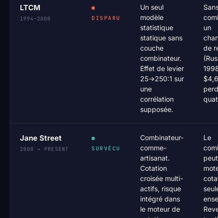
LTCM
Un seul
San
modèle
comb
DISPARU
1994–2000
statistique
un
statique sans
cha
couche
de r
combinateur.
(Rus
Effet de levier
1998)
25→250:1 sur
$4,
une
perd
corrélation
quat
supposée.
Jane Street
Combinateur-
Le
comme-
comb
SURVÉCU
2000 → PRESENT
artisanat.
peut
Cotation
mote
croisée multi-
cota
actifs, risque
seul
intégré dans
ense
le moteur de
Rev