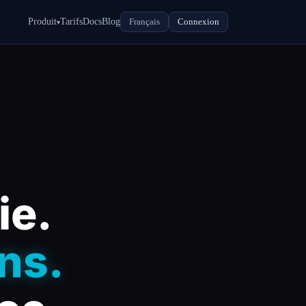
Produit
Tarifs
Docs
Blog
Français
Connexion
▾
ie.
ns.