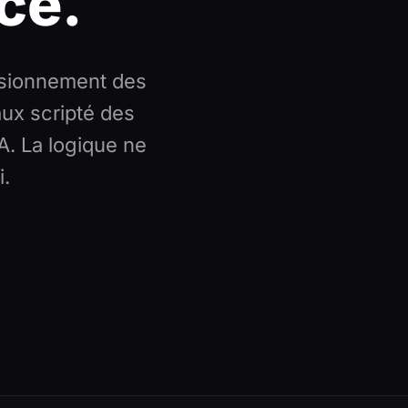
ce.
nsionnement des
aux scripté des
A. La logique ne
i.