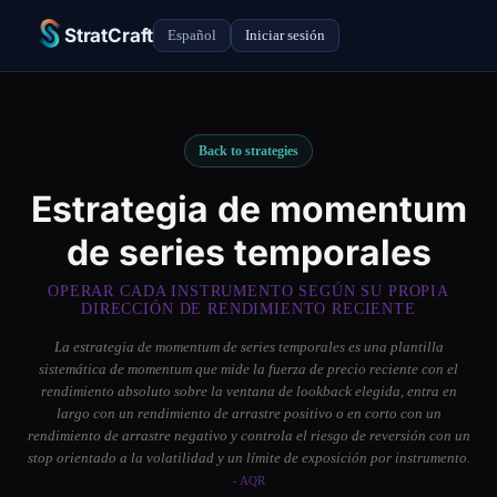
StratCraft
Español
Iniciar sesión
Back to strategies
Estrategia de momentum
de series temporales
OPERAR CADA INSTRUMENTO SEGÚN SU PROPIA
DIRECCIÓN DE RENDIMIENTO RECIENTE
La estrategia de momentum de series temporales es una plantilla
sistemática de momentum que mide la fuerza de precio reciente con el
rendimiento absoluto sobre la ventana de lookback elegida, entra en
largo con un rendimiento de arrastre positivo o en corto con un
rendimiento de arrastre negativo y controla el riesgo de reversión con un
stop orientado a la volatilidad y un límite de exposición por instrumento.
- AQR