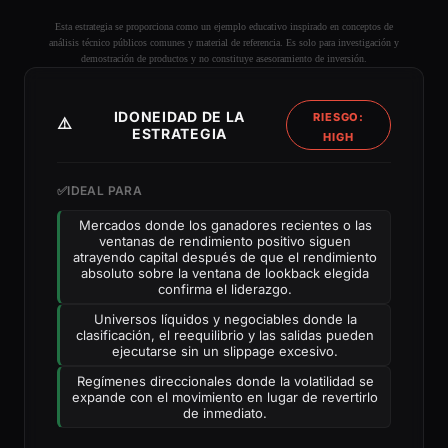
Esta estrategia se proporciona como un ejemplo educativo inspirado en conceptos de
análisis técnico públicos comunes y material de referencia. Es solo para investigación y
demostración de productos y no constituye asesoramiento de inversión.
IDONEIDAD DE LA
RIESGO:
⚠️
ESTRATEGIA
HIGH
✅
IDEAL PARA
Mercados donde los ganadores recientes o las
ventanas de rendimiento positivo siguen
atrayendo capital después de que el rendimiento
absoluto sobre la ventana de lookback elegida
confirma el liderazgo.
Universos líquidos y negociables donde la
clasificación, el reequilibrio y las salidas pueden
ejecutarse sin un slippage excesivo.
Regímenes direccionales donde la volatilidad se
expande con el movimiento en lugar de revertirlo
de inmediato.