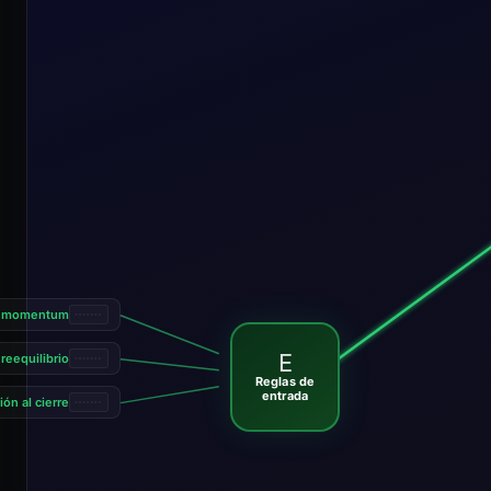
e momentum
E
reequilibrio
Reglas de
entrada
ón al cierre