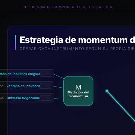
REFERENCIA DE COMPONENTES DE ESTRATEGIA
Estrategia de momentum d
OPERAR CADA INSTRUMENTO SEGÚN SU PROPIA DIR
tana de lookback elegida
M
Ventana de lookback
ión
—
Medición del
momentum
Universo negociable
ión
—