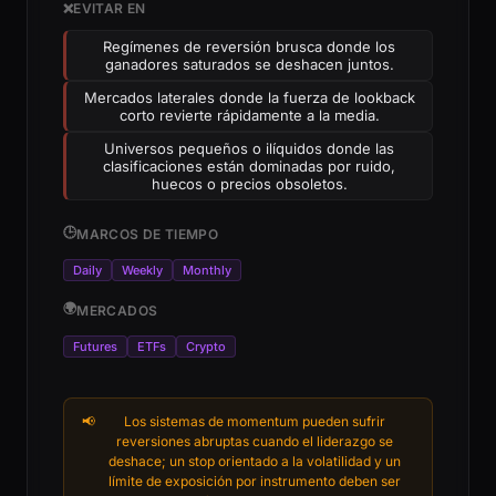
❌
EVITAR EN
Regímenes de reversión brusca donde los
ganadores saturados se deshacen juntos.
Mercados laterales donde la fuerza de lookback
corto revierte rápidamente a la media.
Universos pequeños o ilíquidos donde las
clasificaciones están dominadas por ruido,
huecos o precios obsoletos.
🕒
MARCOS DE TIEMPO
Daily
Weekly
Monthly
🌍
MERCADOS
Futures
ETFs
Crypto
📢
Los sistemas de momentum pueden sufrir
reversiones abruptas cuando el liderazgo se
deshace; un stop orientado a la volatilidad y un
límite de exposición por instrumento deben ser