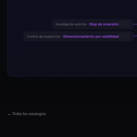
Stop de reversión
Invalidación estricta
—
Dimensionamiento por volatilidad
Control de exposición
—
← Todas las estrategias
Estrategia de momentum de series temporales
La estrategia de momentum de series temporales es una plantilla s
Estrategia de momentum de series temporales Market Suitability
The Estrategia de momentum de series temporales strategy works b