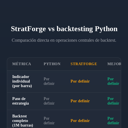
StratForge vs backtesting Python
Comparación directa en operaciones centrales de backtest.
MÉTRICA
PYTHON
STRATFORGE
MEJORA
Indicador
Por
Por
individual
Por definir
definir
definir
(por barra)
Paso de
Por
Por
Por definir
estrategia
definir
definir
Backtest
Por
Por
completo
Por definir
definir
definir
(1M barras)