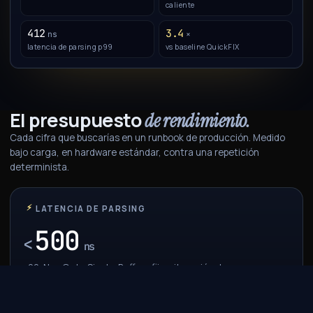
caliente
412
3.4
ns
×
latencia de parsing p99
vs baseline QuickFIX
El presupuesto
de rendimiento.
Cada cifra que buscarías en un runbook de producción. Medido
bajo carga, en hardware estándar, contra una repetición
determinista.
⚡
LATENCIA DE PARSING
500
<
ns
p99, NewOrderSingle. Buffers fijos, iteración de campos zero-
copy.