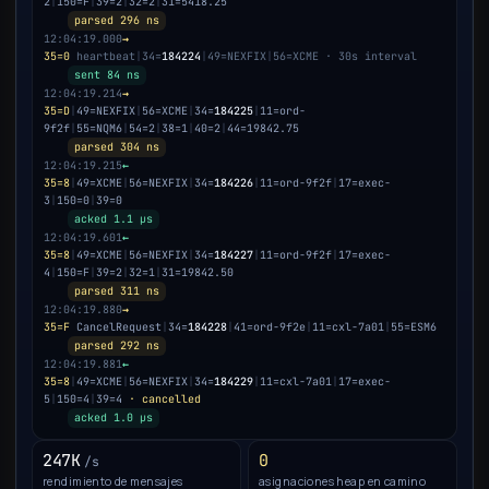
2
|
150=F
|
39=2
|
32=2
|
31=5418.25
parsed 296 ns
12:04:19.000
→
35=0
heartbeat
|
34=
184224
|
49=NEXFIX
|
56=XCME · 30s interval
sent 84 ns
12:04:19.214
→
35=D
|
49=NEXFIX
|
56=XCME
|
34=
184225
|
11=ord-
9f2f
|
55=NQM6
|
54=2
|
38=1
|
40=2
|
44=19842.75
parsed 304 ns
12:04:19.215
←
35=8
|
49=XCME
|
56=NEXFIX
|
34=
184226
|
11=ord-9f2f
|
17=exec-
3
|
150=0
|
39=0
acked 1.1 µs
12:04:19.601
←
35=8
|
49=XCME
|
56=NEXFIX
|
34=
184227
|
11=ord-9f2f
|
17=exec-
4
|
150=F
|
39=2
|
32=1
|
31=19842.50
parsed 311 ns
12:04:19.880
→
35=F
CancelRequest
|
34=
184228
|
41=ord-9f2e
|
11=cxl-7a01
|
55=ESM6
parsed 292 ns
12:04:19.881
←
35=8
|
49=XCME
|
56=NEXFIX
|
34=
184229
|
11=cxl-7a01
|
17=exec-
5
|
150=4
|
39=4
· cancelled
acked 1.0 µs
247K
0
/s
rendimiento de mensajes
asignaciones heap en camino