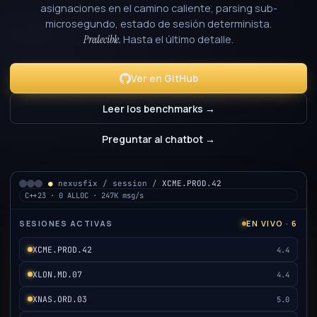
asignaciones en el camino caliente, parsing sub-
microsegundo, estado de sesión determinista.
Hasta el último detalle.
Predecible.
Ver en GitHub
Leer los benchmarks →
Preguntar al chatbot →
●
nexusfix / session /
XCME.PROD.42
C++23 · 0 ALLOC · 247K msg/s
SESIONES ACTIVAS
EN VIVO · 6
XCME.PROD.42
4.4
XLON.MD.07
4.4
XNAS.ORD.03
5.0