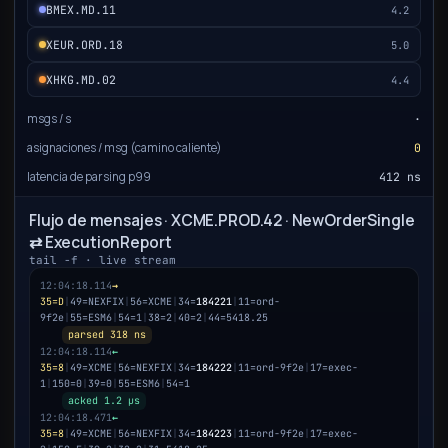
BMEX.MD.11
4.2
XEUR.ORD.18
5.0
XHKG.MD.02
4.4
msgs / s
·
asignaciones / msg (camino caliente)
0
latencia de parsing p99
412 ns
Flujo de mensajes · XCME.PROD.42 · NewOrderSingle
⇄ ExecutionReport
tail -f · live stream
12:04:18.114
→
35=D
|
49=NEXFIX
|
56=XCME
|
34=
184221
|
11=ord-
9f2e
|
55=ESM6
|
54=1
|
38=2
|
40=2
|
44=5418.25
parsed 318 ns
12:04:18.114
←
35=8
|
49=XCME
|
56=NEXFIX
|
34=
184222
|
11=ord-9f2e
|
17=exec-
1
|
150=0
|
39=0
|
55=ESM6
|
54=1
acked 1.2 µs
12:04:18.471
←
35=8
|
49=XCME
|
56=NEXFIX
|
34=
184223
|
11=ord-9f2e
|
17=exec-