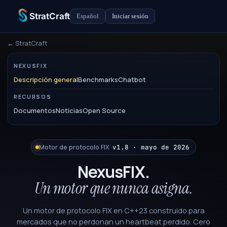
StratCraft
Español
Iniciar sesión
← StratCraft
NEXUSFIX
Descripción general
Benchmarks
Chatbot
RECURSOS
Documentos
Noticias
Open Source
Motor de protocolo FIX ·
v1.8 · mayo de 2026
NexusFIX.
Un motor que nunca asigna.
Un motor de protocolo FIX en C++23 construido para
mercados que no perdonan un heartbeat perdido. Cero