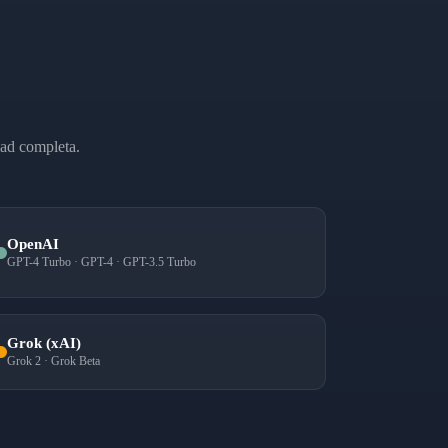
dad completa.
OpenAI
GPT-4 Turbo · GPT-4 · GPT-3.5 Turbo
Grok (xAI)
Grok 2 · Grok Beta