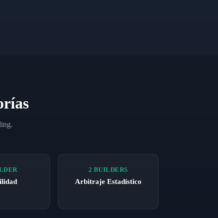
orías
ding.
ILDER
2 BUILDERS
ilidad
Arbitraje Estadístico