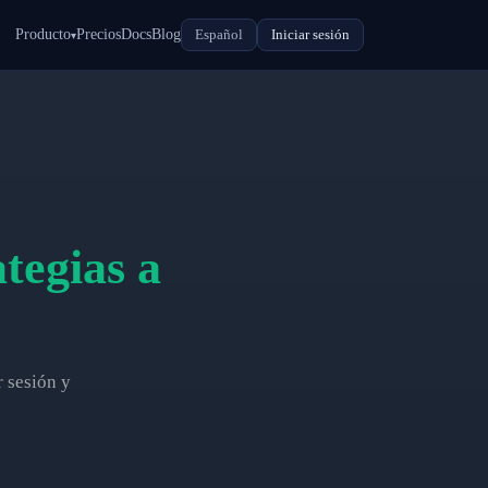
Producto
Precios
Docs
Blog
Español
Iniciar sesión
▾
tegias a
 sesión y