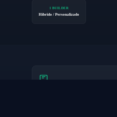
1 BUILDER
Híbrido / Personalizado
Generación por Lotes
Genera 50 a 200 estrategias en una sola sesión.
Establece tus parámetros, elige tu proveedor IA y de
de variantes de estrategias. Cada una se backtestea
ACER