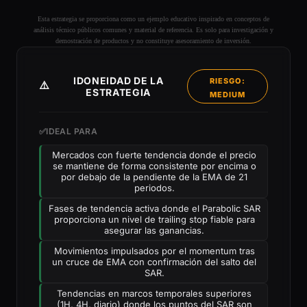
Esta estrategia se proporciona como un ejemplo educativo inspirado en conceptos de
análisis técnico públicos comunes y material de referencia. Es solo para investigación y
demostración de productos y no constituye asesoramiento de inversión.
IDONEIDAD DE LA
RIESGO:
⚠️
ESTRATEGIA
MEDIUM
✅
IDEAL PARA
Mercados con fuerte tendencia donde el precio
se mantiene de forma consistente por encima o
por debajo de la pendiente de la EMA de 21
periodos.
Fases de tendencia activa donde el Parabolic SAR
proporciona un nivel de trailing stop fiable para
asegurar las ganancias.
Movimientos impulsados por el momentum tras
un cruce de EMA con confirmación del salto del
SAR.
Tendencias en marcos temporales superiores
(1H, 4H, diario) donde los puntos del SAR son