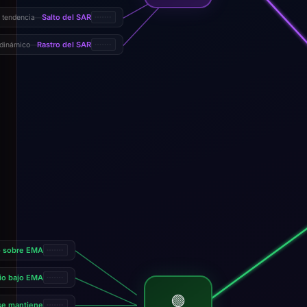
Salto del SAR
 tendencia
—
Rastro del SAR
 dinámico
—
io sobre EMA
cio bajo EMA
🟢
se mantiene