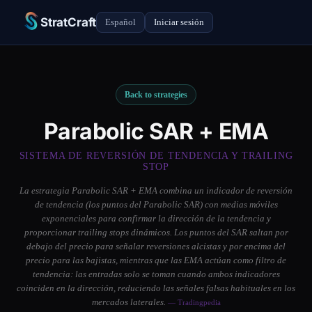
StratCraft
Español
Iniciar sesión
Back to strategies
Parabolic SAR + EMA
SISTEMA DE REVERSIÓN DE TENDENCIA Y TRAILING
STOP
La estrategia Parabolic SAR + EMA combina un indicador de reversión
de tendencia (los puntos del Parabolic SAR) con medias móviles
exponenciales para confirmar la dirección de la tendencia y
proporcionar trailing stops dinámicos. Los puntos del SAR saltan por
debajo del precio para señalar reversiones alcistas y por encima del
precio para las bajistas, mientras que las EMA actúan como filtro de
tendencia: las entradas solo se toman cuando ambos indicadores
coinciden en la dirección, reduciendo las señales falsas habituales en los
mercados laterales.
— Tradingpedia