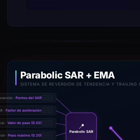
Parabolic SAR + EMA
SISTEMA DE REVERSIÓN DE TENDENCIA Y TRAILING 
Puntos del SAR
eversión
—
Factor de aceleración
AR
—
Valor de paso (0.02)
ial
—
📍
Parabolic SAR
Paso máximo (0.20)
ción
—