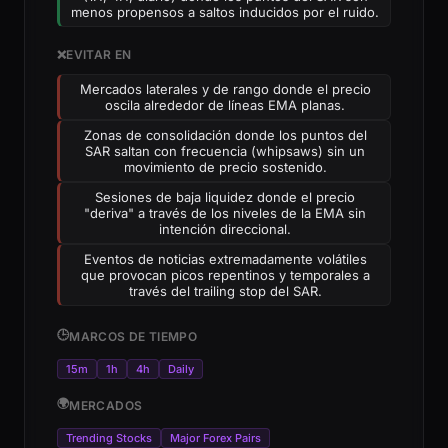
menos propensos a saltos inducidos por el ruido.
❌
EVITAR EN
Mercados laterales y de rango donde el precio
oscila alrededor de líneas EMA planas.
Zonas de consolidación donde los puntos del
SAR saltan con frecuencia (whipsaws) sin un
movimiento de precio sostenido.
Sesiones de baja liquidez donde el precio
"deriva" a través de los niveles de la EMA sin
intención direccional.
Eventos de noticias extremadamente volátiles
que provocan picos repentinos y temporales a
través del trailing stop del SAR.
🕒
MARCOS DE TIEMPO
15m
1h
4h
Daily
🌍
MERCADOS
Trending Stocks
Major Forex Pairs