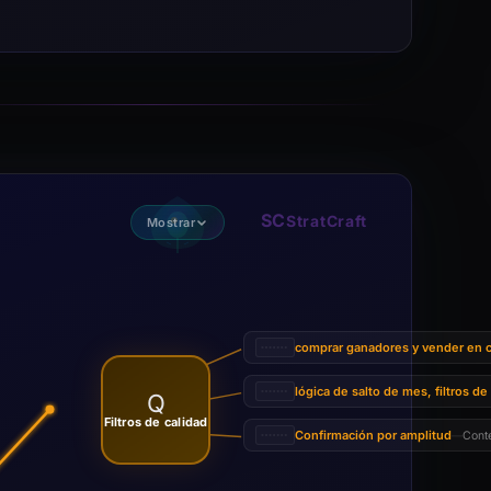
SC
StratCraft
Mostrar
comprar ganadores y vender en co
lógica de salto de mes, filtros de
Q
Filtros de calidad
Confirmación por amplitud
Cont
—