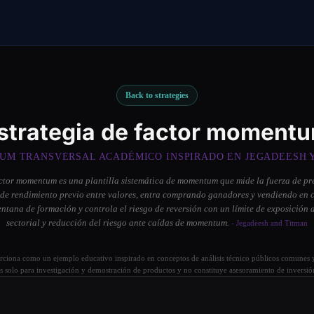
Back to strategies
strategia de factor moment
M TRANSVERSAL ACADÉMICO INSPIRADO EN JEGADEESH 
actor momentum es una plantilla sistemática de momentum que mide la fuerza de pre
r de rendimiento previo entre valores, entra comprando ganadores y vendiendo en
entana de formación y controla el riesgo de reversión con un límite de exposición a
sectorial y reducción del riesgo ante caídas de momentum.
- Jegadeesh and Titman
orciona como un ejemplo educativo inspirado en conceptos de análisis técnico públicos comunes y
s solo para investigación y demostración de productos y no constituye asesoramiento de inversió