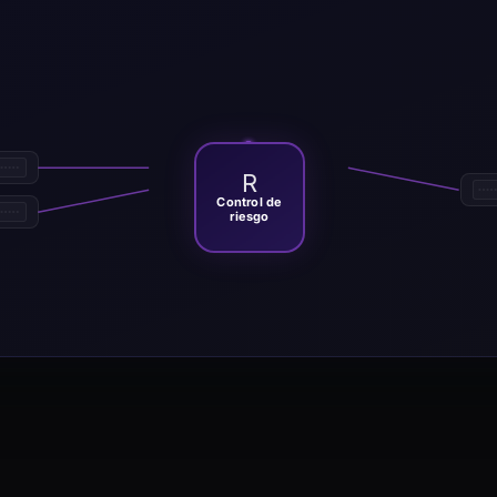
R
Control de
riesgo