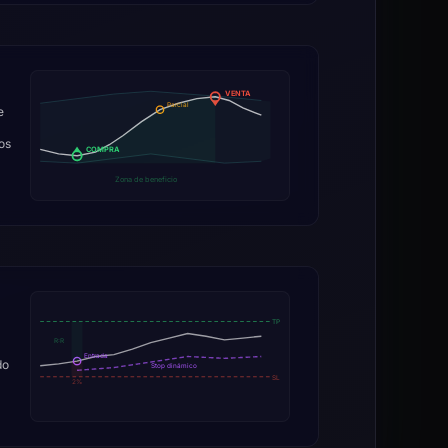
VENTA
Parcial
e
os
COMPRA
Zona de beneficio
TP
R:R
Entrada
do
Stop dinámico
SL
2%