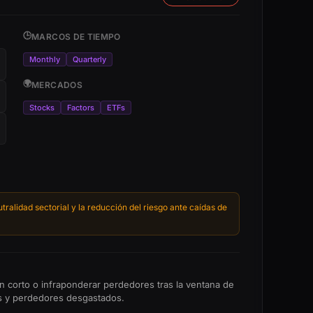
🕒
MARCOS DE TIEMPO
Monthly
Quarterly
🌍
MERCADOS
Stocks
Factors
ETFs
ralidad sectorial y la reducción del riesgo ante caídas de
en corto o infraponderar perdedores tras la ventana de
res y perdedores desgastados.