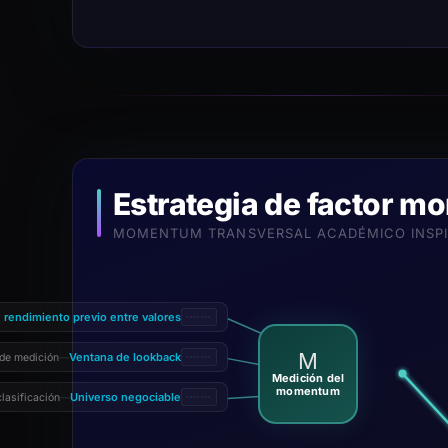
Estrategia de factor 
MOMENTUM TRANSVERSAL ACADÉMICO INSPI
de rendimiento previo entre valores
M
Ventana de lookback
 de medición
—
Medición del
momentum
Universo negociable
clasificación
—