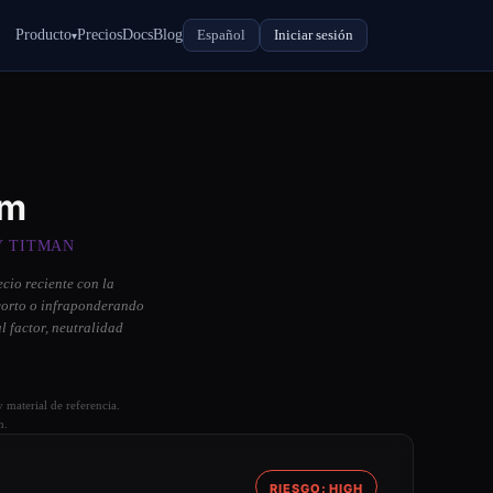
Producto
Precios
Docs
Blog
Español
Iniciar sesión
▾
um
Y TITMAN
cio reciente con la
 corto o infraponderando
l factor, neutralidad
 material de referencia.
n.
RIESGO: HIGH