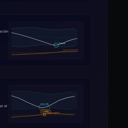
ación
Toque
Cruce inminente
Señal BB
ar el
✓ GO
Cruce MACD