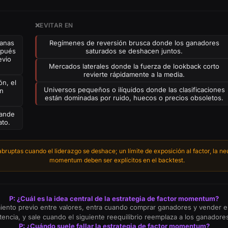
❌
EVITAR EN
tanas
Regímenes de reversión brusca donde los ganadores
spués
saturados se deshacen juntos.
evio
Mercados laterales donde la fuerza de lookback corto
revierte rápidamente a la media.
ón, el
Universos pequeños o ilíquidos donde las clasificaciones
un
están dominadas por ruido, huecos o precios obsoletos.
pande
ato.
ptas cuando el liderazgo se deshace; un límite de exposición al factor, la neut
momentum deben ser explícitos en el backtest.
P: ¿Cuál es la idea central de la estrategia de factor momentum?
dimiento previo entre valores, entra cuando comprar ganadores y vender 
tencia, y sale cuando el siguiente reequilibrio reemplaza a los ganado
P: ¿Cuándo suele fallar la estrategia de factor momentum?