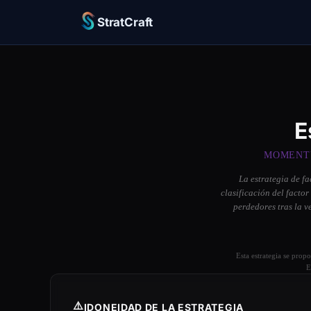
StratCraft
E
MOMENTU
La estrategia de f
clasificación del facto
perdedores tras la v
Esta estrategia se prop
E
⚠️
IDONEIDAD DE LA ESTRATEGIA