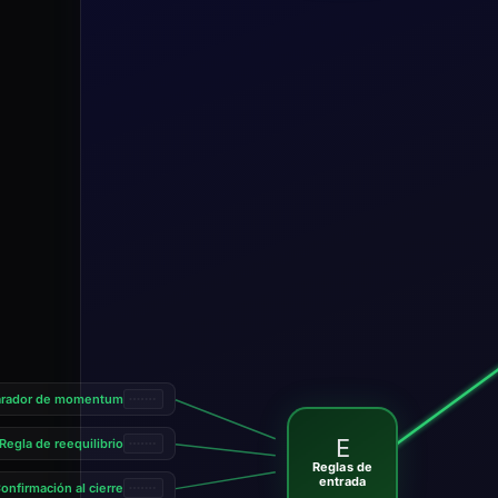
arador de momentum
E
Regla de reequilibrio
Reglas de
entrada
onfirmación al cierre