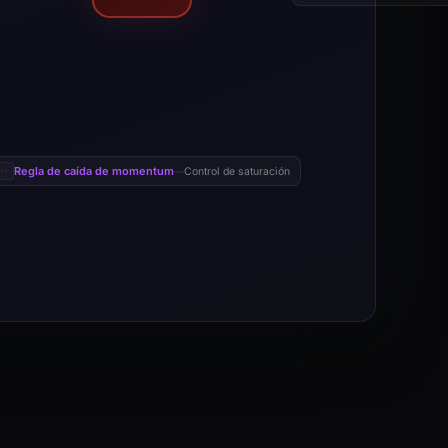
Regla de caída de momentum
Control de saturación
—