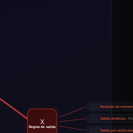
Rotación de mome
Salida dinámica
Pro
—
X
Reglas de salida
Salida por señal obs