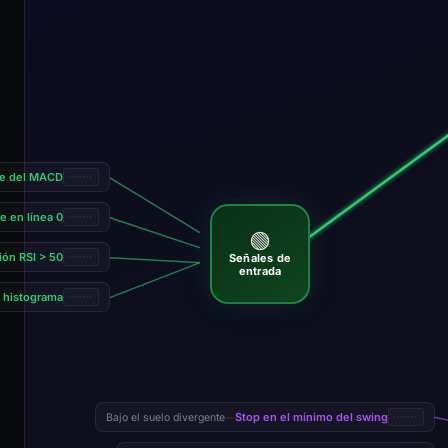
ce del MACD
te en línea 0
🟢
ión RSI > 50
Señales de
entrada
 histograma
Stop en el mínimo del swing
Bajo el suelo divergente
—