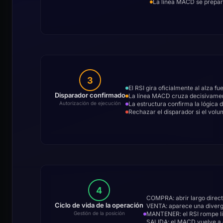
La línea MACD se prepara
3
El RSI gira oficialmente al alza fu
Disparador confirmado
La línea MACD cruza decisivame
La estructura confirma la lógica d
Autorización de ejecución
Rechazar el disparador si el vol
4
COMPRA: abrir largo direct
Ciclo de vida de la operación
VENTA: aparece una diverge
MANTENER: el RSI rompe li
Gestión de la posición
SALIDA: el MACD vuelve a cr