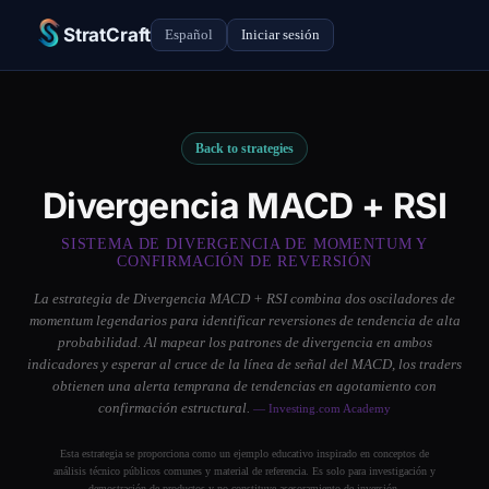
StratCraft
Español
Iniciar sesión
Back to strategies
Divergencia MACD + RSI
SISTEMA DE DIVERGENCIA DE MOMENTUM Y
CONFIRMACIÓN DE REVERSIÓN
La estrategia de Divergencia MACD + RSI combina dos osciladores de
momentum legendarios para identificar reversiones de tendencia de alta
probabilidad. Al mapear los patrones de divergencia en ambos
indicadores y esperar al cruce de la línea de señal del MACD, los traders
obtienen una alerta temprana de tendencias en agotamiento con
confirmación estructural.
— Investing.com Academy
Esta estrategia se proporciona como un ejemplo educativo inspirado en conceptos de
análisis técnico públicos comunes y material de referencia. Es solo para investigación y
demostración de productos y no constituye asesoramiento de inversión.