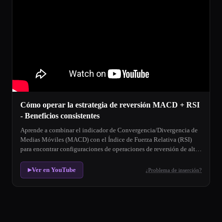
Cómo operar la estrategia de reversión MACD + RSI
- Beneficios consistentes
Aprende a combinar el indicador de Convergencia/Divergencia de
Medias Móviles (MACD) con el Índice de Fuerza Relativa (RSI)
para encontrar configuraciones de operaciones de reversión de alta
probabilidad.
Ver en YouTube
¿Problema de inserción?
▶
Divergencia MACD + RSI