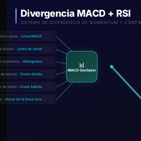
Divergencia MACD + RSI
SISTEMA DE DIVERGENCIA DE MOMENTUM Y CONFI
Línea MACD
ntum rápido
—
Línea de señal
e disparo
—
Histograma
del momentum
—
📊
MACD Oscilador
Cruce alcista
 de entrada
—
Cruce bajista
r de salida
—
Cruce de la línea cero
ia
—