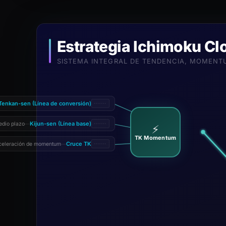
Estrategia Ichimoku Cl
SISTEMA INTEGRAL DE TENDENCIA, MOMENT
Tenkan-sen (Línea de conversión)
Kijun-sen (Línea base)
edio plazo
—
⚡
TK Momentum
Cruce TK
celeración de momentum
—