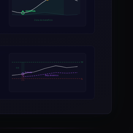
COMPRA
Zona de beneficio
TP
R:R
Entrada
Stop dinámico
SL
2%