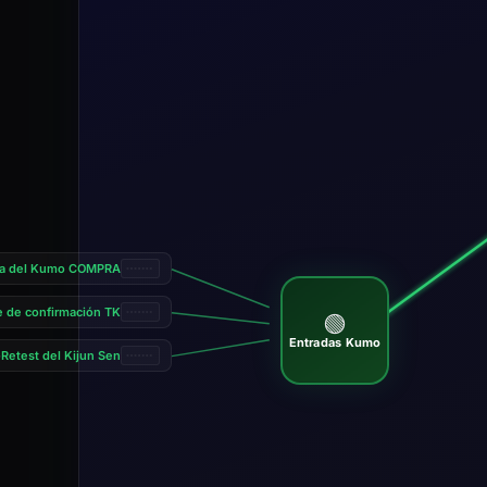
ra del Kumo COMPRA
e de confirmación TK
🟢
Entradas Kumo
Retest del Kijun Sen
—