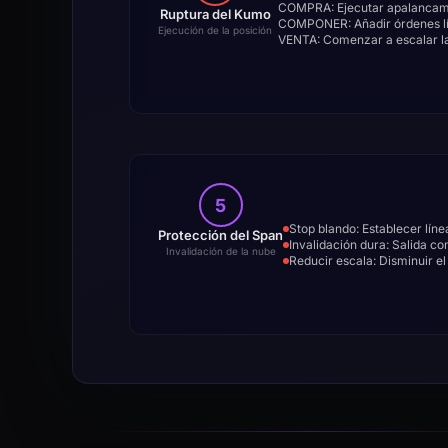
COMPRA: Ejecutar apalancami
Ruptura del Kumo
COMPONER: Añadir órdenes lím
Ejecución de la posición
VENTA: Comenzar a escalar la
5
Stop blando: Establecer línea
Protección del Span
Invalidación dura: Salida co
Invalidación de la nube
Reducir escala: Disminuir e