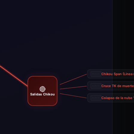
Chikou Span (Línea 
Cruce TK de muert
🔴
Salidas Chikou
Colapso de la nube