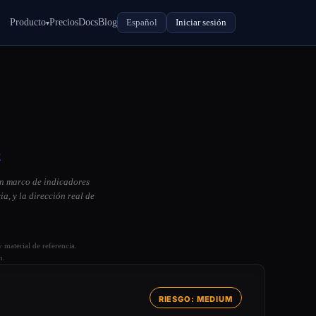
Producto
Precios
Docs
Blog
Español
Iniciar sesión
▾
E
un marco de indicadores
a, y la dirección real de
 material de referencia.
n.
RIESGO: MEDIUM