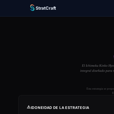
StratCraft
El Ichimoku Kinko Hyo,
integral diseñado para m
Esta estrategia se prop
E
⚠️
IDONEIDAD DE LA ESTRATEGIA