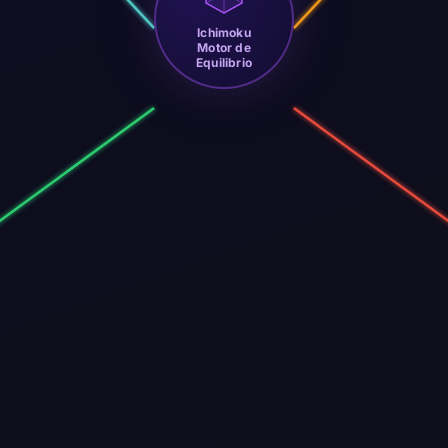
Ichimoku
Motor de
Equilibrio