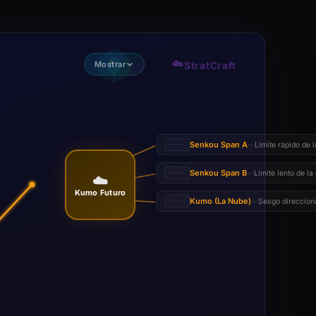
☁️
Mostrar
StratCraft
Senkou Span A
Límite rápido de 
—
Senkou Span B
Límite lento de l
—
☁️
Kumo Futuro
Kumo (La Nube)
Sesgo direccion
—