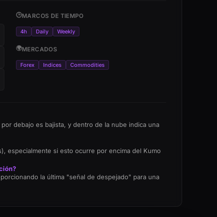
🕒
MARCOS DE TIEMPO
4h
Daily
Weekly
🌍
MERCADOS
Forex
Indices
Commodities
por debajo es bajista, y dentro de la nube indica una
s), especialmente si esto ocurre por encima del Kumo
ación?
roporcionando la última "señal de despejado" para una