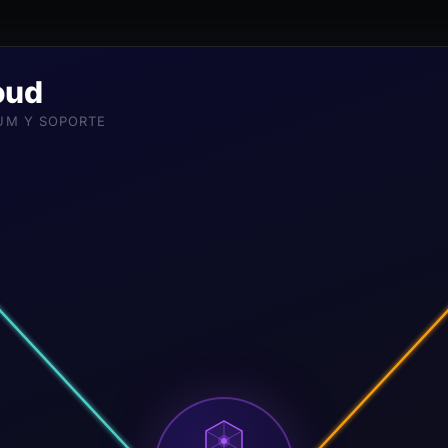
oud
UM Y SOPORTE