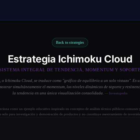
Back to strategies
Estrategia Ichimoku Cloud
SISTEMA INTEGRAL DE TENDENCIA, MOMENTUM Y SOPORT
 o Ichimoku Cloud, se traduce como "gráfico de equilibrio a un solo vistazo". Es 
ostrar simultáneamente el momentum, los niveles dinámicos de soporte y resistenci
la tendencia en una única visualización consolidada.
— Investopedia
orciona como un ejemplo educativo inspirado en conceptos de análisis técnico públicos comunes y
s solo para investigación y demostración de productos y no constituye asesoramiento de inversió