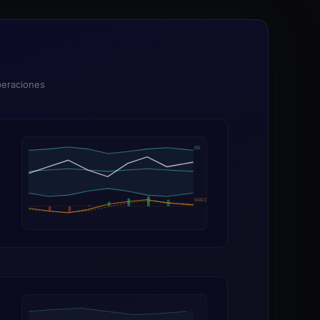
peraciones
BB
MACD