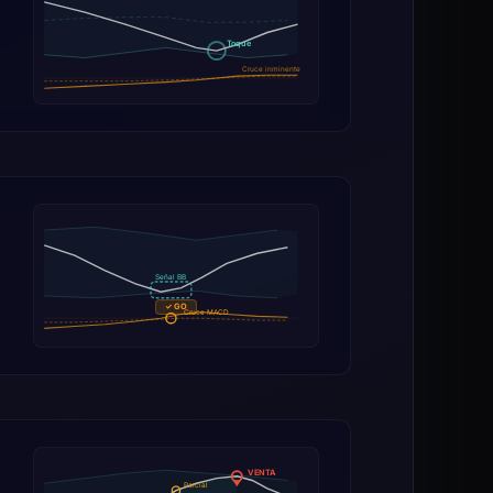
Toque
Cruce inminente
Señal BB
✓ GO
Cruce MACD
VENTA
Parcial