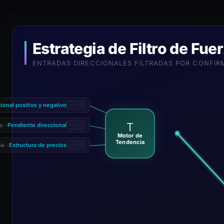
Estrategia de Filtro de Fu
ENTRADAS DIRECCIONALES FILTRADAS POR CONFIR
onal positivo y negativo
T
Pendiente direccional
o
—
Motor de
Tendencia
Estructura de precios
ia
—