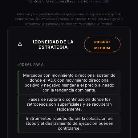
contrae o la relación DI se invierte.
- Investopedia
Esta estrategia se proporciona como un ejemplo educativo inspirado en conceptos de
análisis técnico públicos comunes y material de referencia. Es solo para investigación y
demostración de productos y no constituye asesoramiento de inversión.
IDONEIDAD DE LA
RIESGO:
⚠️
ESTRATEGIA
MEDIUM
✅
IDEAL PARA
Mercados con movimiento direccional sostenido
donde el ADX con movimiento direccional
positivo y negativo mantiene el precio alineado
con la tendencia dominante.
Fases de ruptura o continuación donde los
retrocesos son superficiales y se recuperan
rápidamente.
Instrumentos líquidos donde la colocación de
stops y el deslizamiento de ejecución pueden
controlarse.