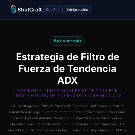
StratCraft
Español
Iniciar sesión
Back to strategies
Estrategia de Filtro de
Fuerza de Tendencia
ADX
ENTRADAS DIRECCIONALES FILTRADAS POR
CONFIRMACIÓN DE FUERZA DE TENDENCIA ADX
La Estrategia de Filtro de Fuerza de Tendencia ADX es una plantilla
sistemática de seguimiento de tendencia que define el sesgo direccional
con el ADX con movimiento direccional positivo y negativo, activa
entradas mediante la alineación del movimiento direccional con ADX
elevado y controla el riesgo a la baja mediante el stop cuando el ADX se