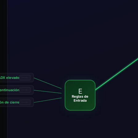
 ADX elevado
E
ontinuación
Reglas de
Entrada
ón de cierre