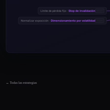
Stop de invalidación
Límite de pérdida fijo
—
Dimensionamiento por volatilidad
Normalizar exposición
—
← Todas las estrategias
Estrategia de Filtro de Fuerza de Tendencia ADX
La Estrategia de Filtro de Fuerza de Tendencia ADX es una planti
Estrategia de Filtro de Fuerza de Tendencia ADX Market Suitability
The Estrategia de Filtro de Fuerza de Tendencia ADX strategy wor
¿Cuál es la idea central de la Estrategia de Filtro de Fuerza de Tende
La estrategia utiliza el ADX con movimiento direccional positivo