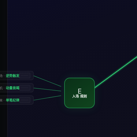
—
逆势触发
场
—
动量衰竭
机
E
入场 规则
—
单笔纪律
束