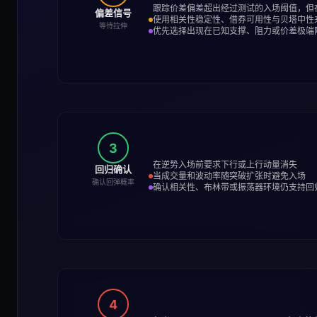
跟踪价差偏差超出经过测试的入场阈值，但
偏差信号
使用相关性稳定性、借券可用性与贝塔中性
等待拉伸
优先选择出现在已知支撑、阻力或价差极端
3
在逆势入场前要求下行或上行动量消失
回归确认
当成交量和波动率随突破扩张时避免入场
确认回弹概率
确认相关性、布林带或振荡器环境仍支持回
4