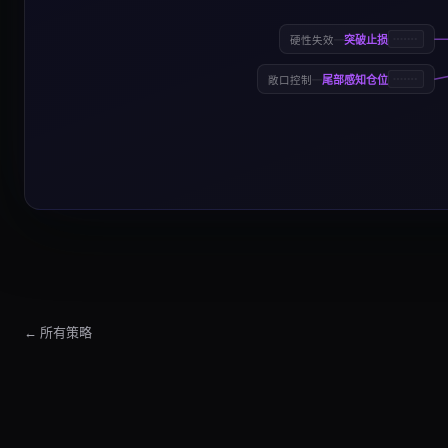
—
突破止损
硬性失效
—
尾部感知仓位
敞口控制
← 所有策略
配对交易策略
配对交易策略是一种系统化均值回归模板，以协整或历史相关
配对交易策略 Market Suitability
The 配对交易策略 strategy works best in