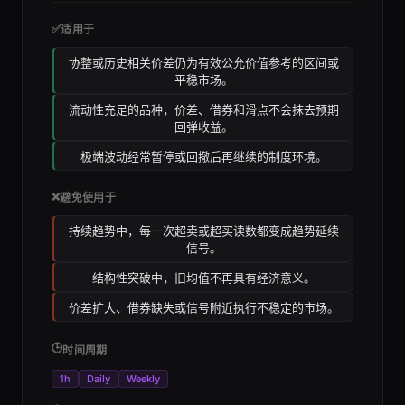
✅
适用于
协整或历史相关价差仍为有效公允价值参考的区间或
平稳市场。
流动性充足的品种，价差、借券和滑点不会抹去预期
回弹收益。
极端波动经常暂停或回撤后再继续的制度环境。
❌
避免使用于
持续趋势中，每一次超卖或超买读数都变成趋势延续
信号。
结构性突破中，旧均值不再具有经济意义。
价差扩大、借券缺失或信号附近执行不稳定的市场。
🕒
时间周期
1h
Daily
Weekly