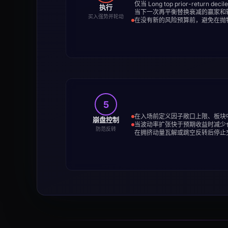
仅当 Long top prior-return d
执行
当下一次再平衡替换衰减的赢家和
买入强势并轮动
在没有新的风险预算前，避免在抛
5
在入场前定义因子敞口上限、板块
崩盘控制
当波动率扩张快于预期收益时减少
防范反转
在拥挤动量瓦解或跳空反转后停止