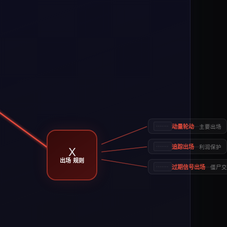
动量轮动
—
主要出场
追踪出场
—
利润保护
X
出场 规则
过期信号出场
—
僵尸交