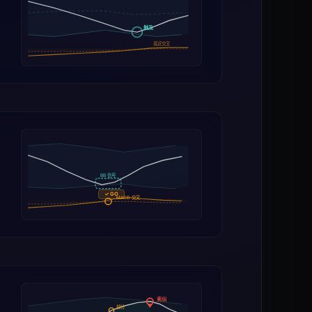
触及
接近交叉
BB 信号
✓ GO
MACD 交叉
卖出
部分