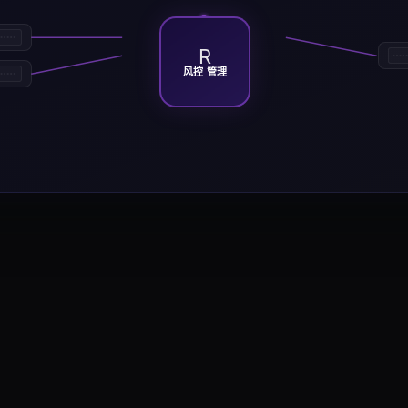
R
风控 管理
益因子排名度量近期价格强度，在形成窗口后做多赢家并做空或
n 在跨证券的前期收益因子排名确认领导地位后，近期赢家或正收益窗口继续吸