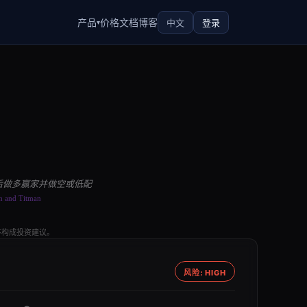
中文
登录
产品
价格
文档
博客
▾
后做多赢家并做空或低配
sh and Titman
不构成投资建议。
风险: HIGH