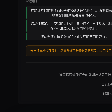
✅
适用于
在跨证券的前期收益因子排名确认领导地位后，近期赢
收益窗口继续吸引资金的市场。
流动性充足、可交易的品种池，其中排名、再平衡和出
在不产生过大滑点的情况下执行。
波动率随行情扩张而非立即反转的方向性制度。
📢
当领导地位瓦解时，动量系统可能遭遇突然反转；因子敞口
该策略度量跨证券的前期收益因子排
当近期
以真