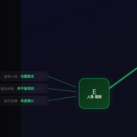
—
动量触发
延续入场
—
再平衡规则
组合时机
E
入场 规则
—
收盘确认
执行纪律