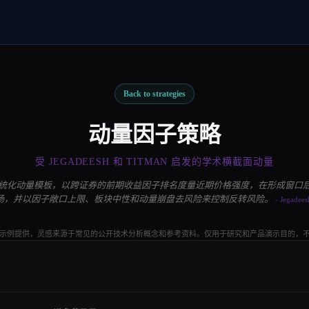
Back to strategies
动量因子策略
受 JEGADEESH 和 TITMAN 启发的学术横截面动量
统化动量模板，以跨证券的前期收益因子排名度量近期价格强度，在形成窗口
场，并以因子敞口上限、板块中性和动量崩盘去风险来控制反转风险。
- Jegadee
示例提供，灵感来源于常见的公开技术分析概念和参考资料。仅用于研究和产品演示目的，