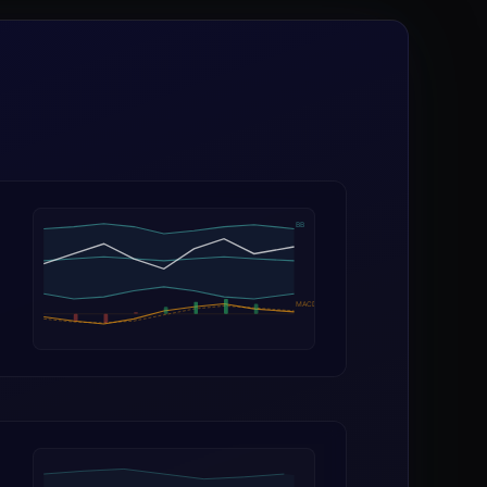
BB
MACD