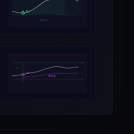
买入
盈利区间
TP
R:R
入场
移动止损
SL
2%