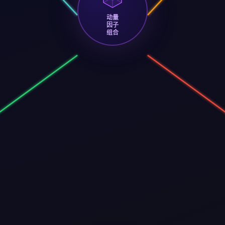
动量
因子
组合