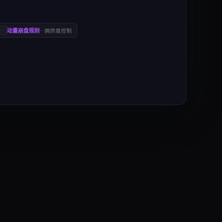
动量崩盘规则
—
拥挤度控制
低配输家时入场，并以因子敞口上限、板块中性和动量崩盘去风
引资金的市场。. 流动性充足、可交易的品种池，其中排名、再平衡和出场都能