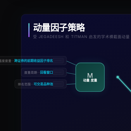
动量因子策略
受 JEGADEESH 和 TITMAN 启发的学术横截面动量
—
跨证券的前期收益因子排名
强度度量
—
回看窗口
度量周期
M
动量 度量
—
可交易品种池
排名范围