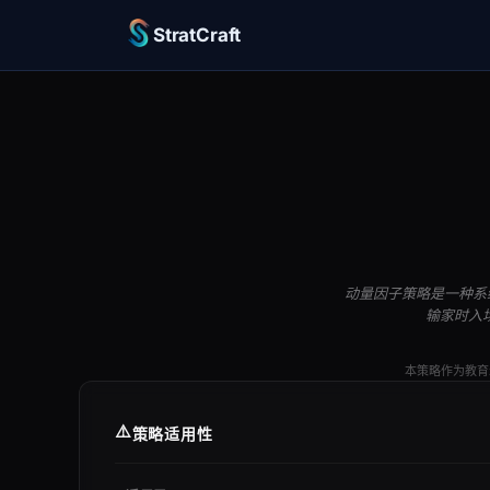
StratCraft
动量因子策略是一种系
输家时入
本策略作为教育
⚠️
策略适用性