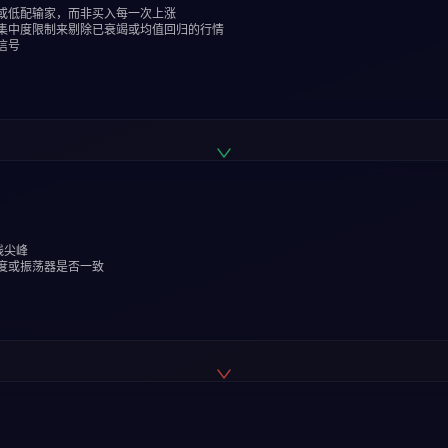
或低配输家，而非买入每一次上涨
集中度限制来剔除已衰竭或均值回归的行情
信号
线尖峰
度或振荡器是否一致