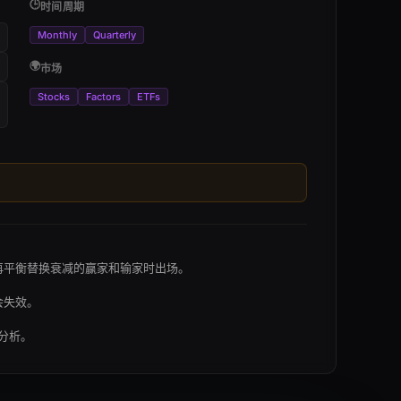
🕒
时间周期
Monthly
Quarterly
🌍
市场
Stocks
Factors
ETFs
再平衡替换衰减的赢家和输家时出场。
会失效。
分析。