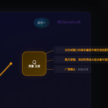
SC
StratCraft
显示
在形成窗口后做多赢家并做空或低配
跳月逻辑、流动性筛选与组合集中度
Q
质量 过滤
广度确认
—
制度背景