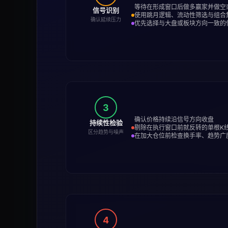
等待在形成窗口后做多赢家并做空
信号识别
使用跳月逻辑、流动性筛选与组合
确认延续压力
优先选择与大盘或板块方向一致的
3
确认价格持续沿信号方向收盘
持续性检验
剔除在执行窗口前就反转的单根K
区分趋势与噪声
在加大仓位前检查换手率、趋势广
4