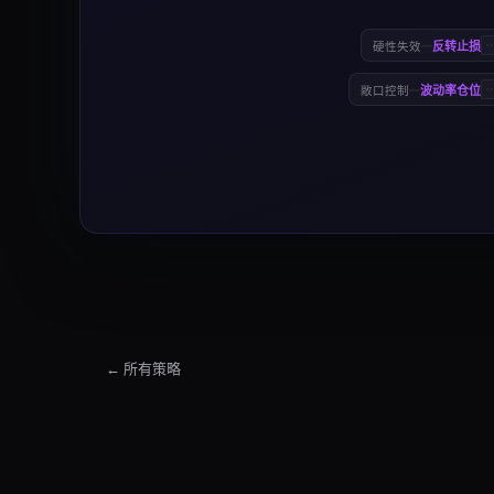
—
反转止损
硬性失效
—
波动率仓位
敞口控制
← 所有策略
动量因子策略
动量因子策略是一种系统化动量模板，以跨证券的前期收
动量因子策略 Market Suitability
The 动量因子策略 strategy works best i