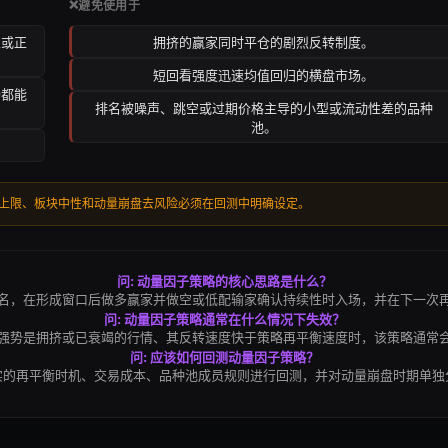
❌
避免使用于
家或正
拥挤的赢家同时平仓的剧烈反转制度。
短回看强度迅速均值回归的横盘市场。
场都能
排名被噪声、跳空或过期价格主导的小型或流动性差的品种
池。
上限、板块中性和动量崩盘去风险必须在回测中明确设定。
问: 动量因子策略的核心思路是什么？
名，在形成窗口后做多赢家并做空或低配输家确认持续性时入场，并在下一次
问: 动量因子策略通常在什么情况下失效？
强势是拥挤或已衰竭的行情、其反转速度快于策略再平衡速度时，该策略通常
问: 应该如何回测动量因子策略？
实的再平衡时机、交易成本、品种池成员规则进行回测，并对动量崩盘时期单独