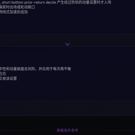
ecile, short bottom prior-return decile 产生经过检验的动量设置时才入场
输家时出场或轮动敞口
物线式加速后追加
中性和动量崩盘去风险，并应用于每次再平衡
仓位
交易该设置
策略组件参考