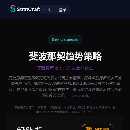
StratCraft
中文
登录
Back to strategies
斐波那契趋势策略
在趋势市场中买入黄金分割位
斐波那契回撤策略利用数学上的黄金分割率，精确识别隐藏的水平支
撑与阻力位。通过将一段冲击性价格波动从波段低点锚定至波段高
点，交易者可以定量预测回撤在数学上最可能结束并重新反转回主宏
观趋势的位置。
— Investopedia
本策略作为教育示例提供，灵感来源于常见的公开技术分析概念和参考资料。仅
用于研究和产品演示目的，不构成投资建议。
⚠️
策略适用性
风险: MEDIUM