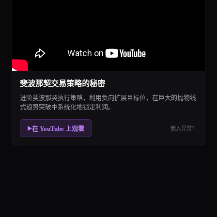
斐波那契交易策略的秘密
进阶斐波那契执行策略，利用负向扩展目标位，在巨大的抛物线
式趋势突破中系统化地锁定利润。
在 YouTube 上观看
嵌入异常？
▶
斐波那契趋势策略
斐波那契回撤策略利用数学上的黄金分割率，精确识别隐
斐波那契趋势策略 Market Suitability
The 斐波那契趋势策略 strategy works best in 