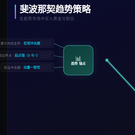
斐波那契趋势策略
在趋势市场中买入黄金分割位
—
宏观冲击腿
主要方向性走势
—
起点锚（0 与 1）
契边界点
📊
趋势 锚点
—
动量一致性
验证冲击腿