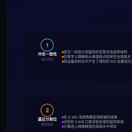
1
定位一段庞大而猛烈的宏观冲击趋势结构
冲击一致性
在数学上精确地从峰值极点绘制至谷值极点
锚点识别
验证最初的拉升产生了强烈的 RSI 动量成交
2
在 0.382 浅层精确监测极端的减速
逼近分割位
识别在 0.618 口袋深处形成的猛烈吸收
黄金衰减
计算进入网格框架的局部水平供给