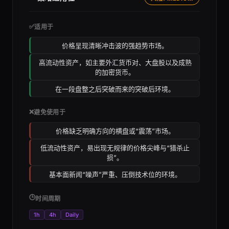
✅
适用于
价格呈现清晰冲击波的强趋势市场。
高流动性资产，如主要外汇货币对、大盘股以及成熟
的加密货币。
在一段盘整之后突破而来的突破后环境。
❌
避免使用于
价格缺乏明确方向的横盘或“震荡”市场。
低流动性资产，易出现无规律的价格尖峰与“猎杀止
损”。
基本面新闻“噪声”严重、压倒技术位的环境。
🕒
时间周期
1h
4h
Daily