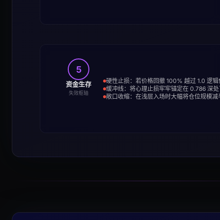
5
硬性止损：若价格回撤 100% 越过 1.0 
资金生存
缓冲线：将心理止损牢牢锚定在 0.786 深
失效枢轴
敞口收缩：在浅层入场时大幅将仓位规模减