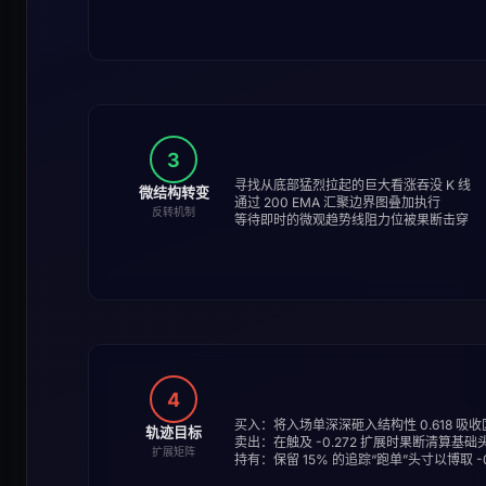
3
寻找从底部猛烈拉起的巨大看涨吞没 K 线
微结构转变
通过 200 EMA 汇聚边界图叠加执行
反转机制
等待即时的微观趋势线阻力位被果断击穿
4
买入：将入场单深深砸入结构性 0.618 吸收
轨迹目标
卖出：在触及 -0.272 扩展时果断清算基础
扩展矩阵
持有：保留 15% 的追踪“跑单”头寸以博取 -0