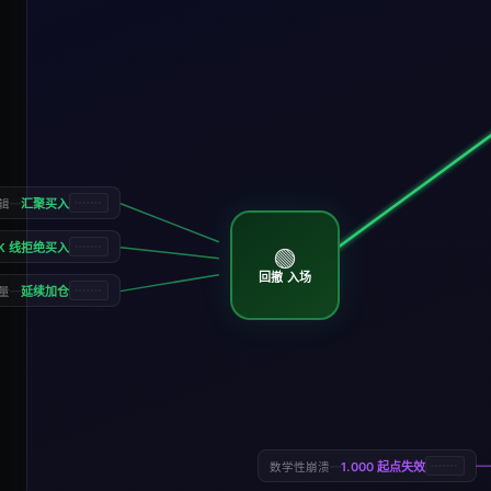
—
汇聚买入
辑
K 线拒绝买入
🟢
回撤 入场
—
延续加仓
量
—
1.000 起点失效
数学性崩溃