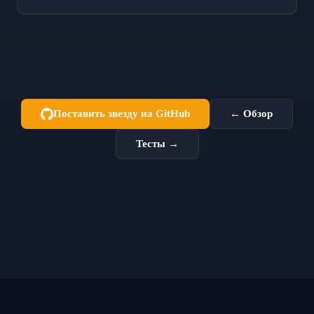
Поставить звезду на GitHub
← Обзор
Тесты →