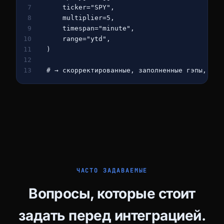
7
    ticker=
"SPY"
,
8
    multiplier=
5
,
9
    timespan=
"minute"
,
10
    range=
"ytd"
,
11
)
12
13
# → скорректированные, заполненные гэпы, гот
ЧАСТО ЗАДАВАЕМЫЕ
Вопросы, которые стоит
задать перед интеграцией.