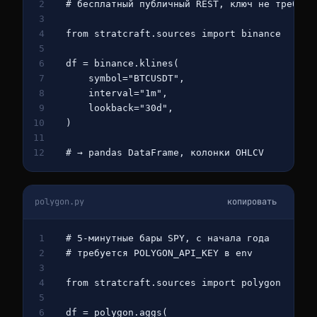
2
# бесплатный публичный REST, ключ не требует
3
4
from 
stratcraft.sources 
import 
binance
5
6
df = binance.klines(
7
    symbol=
"BTCUSDT"
,
8
    interval=
"1m"
,
9
    lookback=
"30d"
,
10
)
11
12
# → pandas DataFrame, колонки OHLCV
polygon.py
копировать
1
# 5-минутные бары SPY, с начала года
2
# требуется POLYGON_API_KEY в env
3
4
from 
stratcraft.sources 
import 
polygon
5
6
df = polygon.aggs(