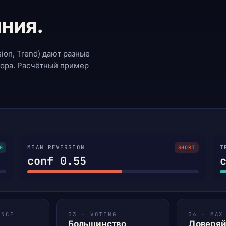
ния.
ion, Trend) дают разные
тора. Расчётный пример
MEAN REVERSION
T
G
SHORT
conf 0.55
ENCE
03 · VOTING
04 · MAX
Большинство
Доверяй