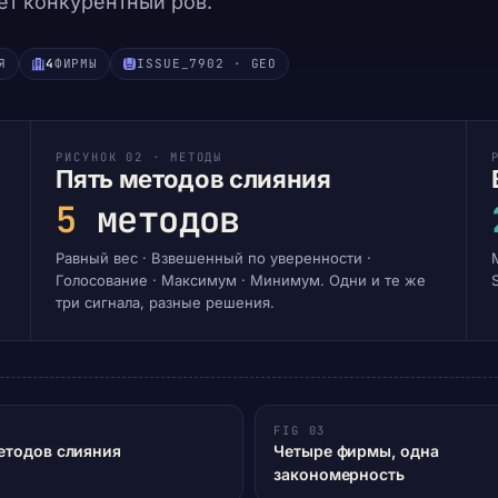
ёт конкурентный ров.
Я
4
ФИРМЫ
ISSUE_7902 · GEO
РИСУНОК 02 · МЕТОДЫ
Пять методов слияния
5
методов
Равный вес · Взвешенный по уверенности ·
Голосование · Максимум · Минимум. Одни и те же
три сигнала, разные решения.
FIG 03
етодов слияния
Четыре фирмы, одна
закономерность