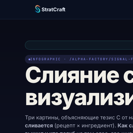
StratCraft
INFOGRAPHIC · /ALPHA-FACTORY/SIGNAL-
Слияние 
визуализ
Три картины, объясняющие тезис C от н
сливается
(рецепт × ингредиент).
Как с