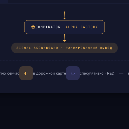
COMBINATOR ·
ALPHA FACTORY
SIGNAL SCOREBOARD · РАНЖИРОВАННЫЙ ВЫВОД
—
◐
◌
пно сейчас
в дорожной карте
спекулятивно · R&D