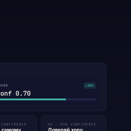
REND
LONG
conf 0.70
 CONFIDENCE
05 · MIN CONFIDENCE
 самому
Доверяй хору.