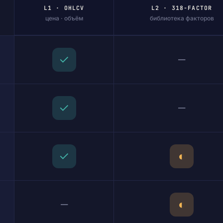
L1 · OHLCV
L2 · 318-FACTOR
цена · объём
библиотека факторов
—
✓
—
✓
✓
◐
—
◐