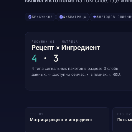
выжил и кто погиб
на том слое, где жив
3
РИСУНКОВ
4×3
МАТРИЦА
5
МЕТОДОВ СЛИЯНИ
РИСУНОК 01 · МАТРИЦА
Рецепт × Ингредиент
4
·
3
4 типа сигнальных пакетов в разрезе 3 слоёв
данных. ✓ доступно сейчас, ◐ в планах, ◌ R&D.
FIG 01
FIG 02
Матрица рецепт × ингредиент
Пять м