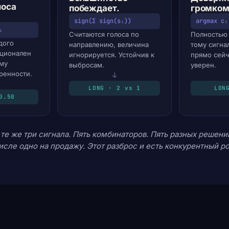
лоса
побеждает.
громком
.
sign(Σ sign(sᵢ))
argmax cᵢ
ᵢ
Считаются голоса по
Полностью 
дого
направлению, величина
тому сигна
рционален
игнорируется. Устойчив к
прямо сейч
ому
выбросам.
уверен.
ренности.
↓
LONG · 2 vs 1
LON
0.50
 те же три сигнала. Пять комбинаторов. Пять разных решений
исле одно на продажу. Этот разброс
и есть
конкурентный ро