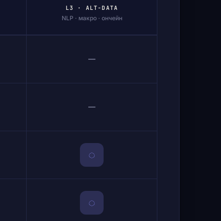
L3 · ALT-DATA
NLP · макро · ончейн
—
—
◌
◌