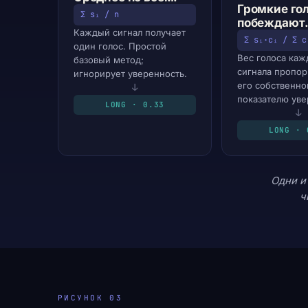
Громкие го
Σ sᵢ / n
побеждают
Каждый сигнал получает
Σ sᵢ·cᵢ / Σ c
один голос. Простой
Вес голоса каж
базовый метод;
сигнала пропо
игнорирует уверенность.
его собственн
↓
показателю уве
LONG · 0.33
↓
LONG · 
Одни и
ч
РИСУНОК 03