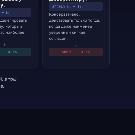
у.
argmin cᵢ → sᵢ
 → sᵢ
Консервативно:
делегировать
действовать только тогда,
лу, который
когда даже наименее
ас наиболее
уверенный сигнал
согласен.
↓
↓
G · 0.85
SHORT · 0.55
, в том
в.