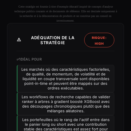
Cette stratégie est fournie à titre d'exemple éducatif inspiré de concepts d'analyse
technique publics courants et de documents de référence. Elle est destinée uniquement à
la recherche et à la démonstration de produits et ne constitue pas un conseil en
investissement.
ADÉQUATION DE LA
RISQUE:
⚠️
STRATÉGIE
HIGH
✅
IDÉAL POUR
Les marchés où des caractéristiques factorielles,
de qualité, de momentum, de volatilité et de
liquidité en coupe transversale sont disponibles
point-in-time et peuvent être mappés sur des
ordres exécutables.
Les workflows de recherche capables de valider
ranker à arbres à gradient boosté XGBoost avec
des découpages chronologiques plutôt que des
mélanges aléatoires.
Les portefeuilles où le rang de l'actif entre dans
le panier long ou short avec une contribution
stable des caractéristiques est assez fort pour