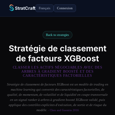
StratCraft
Français
Connexion
Back to strategies
Stratégie de classement
de facteurs XGBoost
CLASSER LES ACTIFS NÉGOCIABLES AVEC DES
ARBRES À GRADIENT BOOSTÉ ET DES
CARACTÉRISTIQUES FACTORIELLES
Stratégie de classement de facteurs XGBoost est un modèle de trading en
machine learning qui convertit des caractéristiques factorielles, de
qualité, de momentum, de volatilité et de liquidité en coupe transversale
en un signal ranker à arbres à gradient boosté XGBoost validé, puis
applique des contrôles explicites d'exécution, de sortie et de risque du
modèle.
- Chen and Guestrin 2016