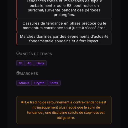
Tendances fortes et implacables de type «
emballement » où le RSI peut rester en
surachat/survente pendant des périodes
prolongées.
Cassures de tendance en phase précoce où le
momentum commence tout juste à s'accélérer.
Marchés dominés par des événements d'actualité
fondamentale soudains et à fort impact.
🕒
UNITÉS DE TEMPS
1h
4h
Daily
🌍
MARCHÉS
Stocks
Crypto
Forex
📢
Le trading de retournement à contre-tendance est
intrinsèquement plus risqué que le suivi de
tendance ; une discipline stricte de stop-loss est
obligatoire.