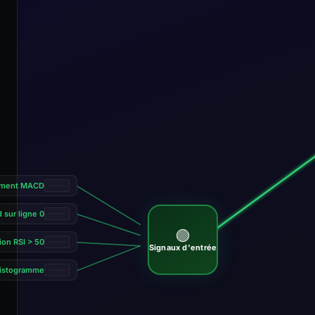
sement MACD
 sur ligne 0
🟢
ion RSI > 50
Signaux d'entrée
histogramme