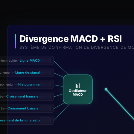
Divergence MACD + RSI
SYSTÈME DE CONFIRMATION DE DIVERGENCE DE 
Ligne MACD
ntum rapide
—
Ligne de signal
nchement
—
📊
Histogramme
u momentum
—
Oscillateur
MACD
Croisement haussier
rée
—
Croisement baissier
tie
—
oisement de la ligne zéro