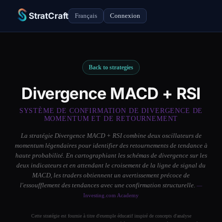
StratCraft
Français
Connexion
Back to strategies
Divergence MACD + RSI
SYSTÈME DE CONFIRMATION DE DIVERGENCE DE
MOMENTUM ET DE RETOURNEMENT
La stratégie Divergence MACD + RSI combine deux oscillateurs de
momentum légendaires pour identifier des retournements de tendance à
haute probabilité. En cartographiant les schémas de divergence sur les
deux indicateurs et en attendant le croisement de la ligne de signal du
MACD, les traders obtiennent un avertissement précoce de
l'essoufflement des tendances avec une confirmation structurelle.
—
Investing.com Academy
Cette stratégie est fournie à titre d'exemple éducatif inspiré de concepts d'analyse