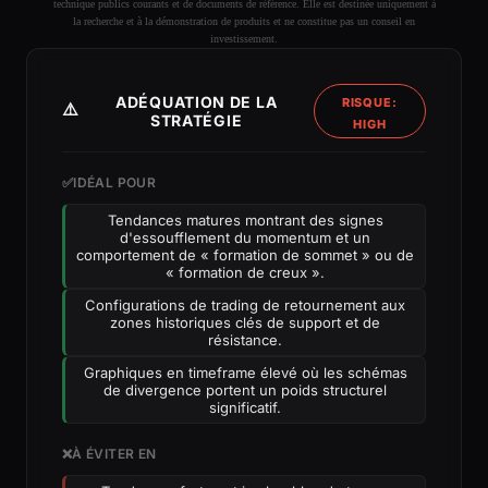
technique publics courants et de documents de référence. Elle est destinée uniquement à
la recherche et à la démonstration de produits et ne constitue pas un conseil en
investissement.
ADÉQUATION DE LA
RISQUE:
⚠️
STRATÉGIE
HIGH
✅
IDÉAL POUR
Tendances matures montrant des signes
d'essoufflement du momentum et un
comportement de « formation de sommet » ou de
« formation de creux ».
Configurations de trading de retournement aux
zones historiques clés de support et de
résistance.
Graphiques en timeframe élevé où les schémas
de divergence portent un poids structurel
significatif.
❌
À ÉVITER EN