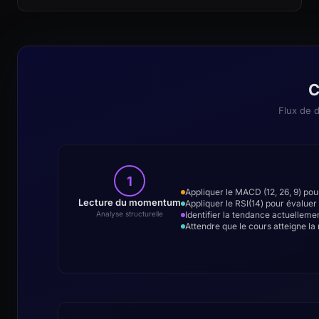
C
Flux de d
1
Appliquer le MACD (12, 26, 9) po
Lecture du momentum
Appliquer le RSI(14) pour évaluer
Identifier la tendance actuelleme
Analyse structurelle
Attendre que le cours atteigne la