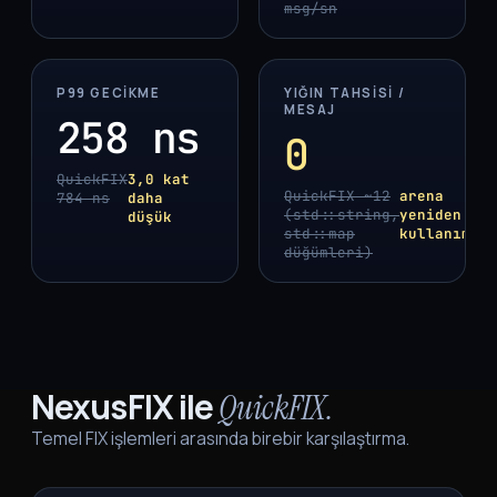
msg/sn
P99 GECIKME
YIĞIN TAHSISI /
MESAJ
258 ns
0
QuickFIX
3,0 kat
QuickFIX ~12
arena
784 ns
daha
(std::string,
yeniden
düşük
std::map
kullanım
düğümleri)
NexusFIX ile
QuickFIX.
Temel FIX işlemleri arasında birebir karşılaştırma.