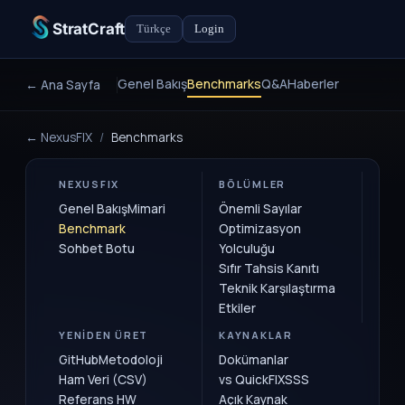
StratCraft
Türkçe
Login
Genel Bakış
Benchmarks
Q&A
Haberler
← Ana Sayfa
← NexusFIX
/
Benchmarks
NEXUSFIX
BÖLÜMLER
Genel Bakış
Mimari
Önemli Sayılar
Benchmark
Optimizasyon
Sohbet Botu
Yolculuğu
Sıfır Tahsis Kanıtı
Teknik Karşılaştırma
Etkiler
YENIDEN ÜRET
KAYNAKLAR
GitHub
Metodoloji
Dokümanlar
Ham Veri (CSV)
vs QuickFIX
SSS
Referans HW
Açık Kaynak