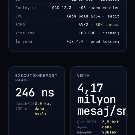
Derleyici
GCC 13.3 · -O3 -march=native
CPU
Xeon Gold 6354 · sabit
SIMD
AVX2 ·
SOH tarama
Yineleme
100.000 · ısınmış
İş yükü
FIX 4.4 · prod tekrarı
EXECUTIONREPORT
VERIM
PARSE
4,17
246 ns
milyon
QuickFIX
3,0 kat
mesaj/sn
730 ns
daha
hızlı
QuickFIX
3,5 kat
1,19
daha
milyon
yüksek