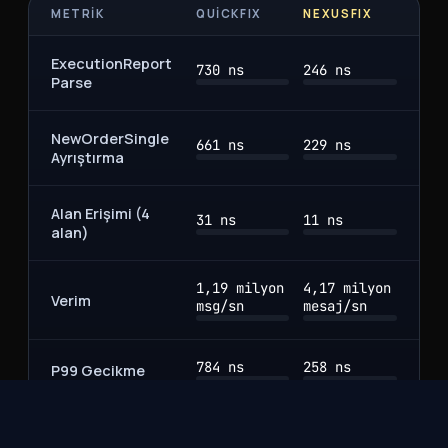
METRIK
QUICKFIX
NEXUSFIX
ExecutionReport
730 ns
246 ns
Parse
NewOrderSingle
661 ns
229 ns
Ayrıştırma
Alan Erişimi (4
31 ns
11 ns
alan)
1,19 milyon
4,17 milyon
Verim
msg/sn
mesaj/sn
784 ns
258 ns
P99 Gecikme