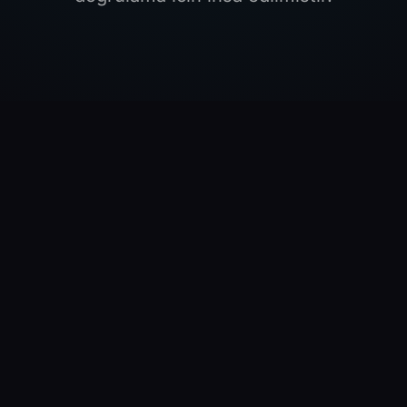
BULUT PLATFORMLARI
PYTHON KUTUPHANEL