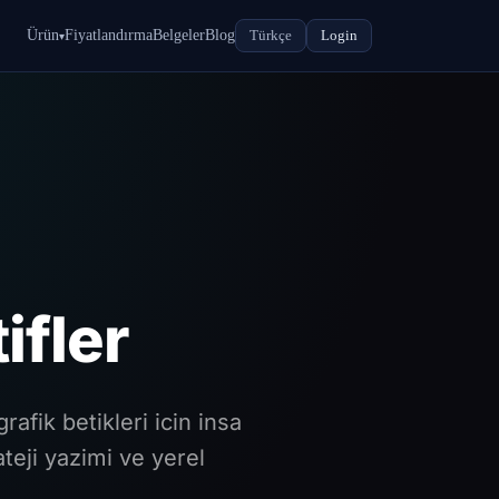
Ürün
Fiyatlandırma
Belgeler
Blog
Türkçe
Login
▾
ifler
afik betikleri icin insa
ateji yazimi ve yerel