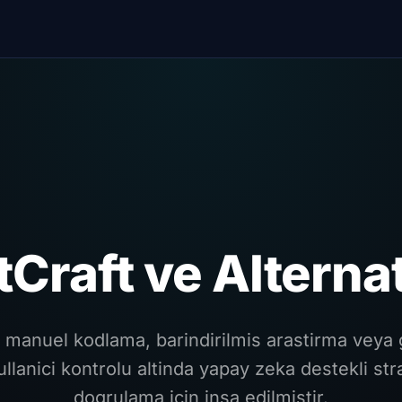
tCraft ve Alternat
manuel kodlama, barindirilmis arastirma veya gr
kullanici kontrolu altinda yapay zeka destekli str
dogrulama icin insa edilmistir.