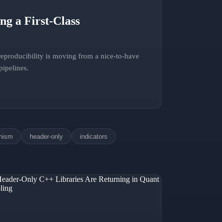
ng a First-Class
reproducibility is moving from a nice-to-have
pipelines.
inism
header-only
indicators