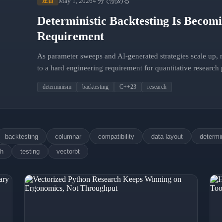
May 1, 2026
4 分で読める
注目
Deterministic Backtesting Is Becomi
Requirement
As parameter sweeps and AI-generated strategies scale up, 
to a hard engineering requirement for quantitative research 
determinism
backtesting
C++23
research
backtesting
columnar
compatibility
data layout
determ
ch
testing
vectorbt