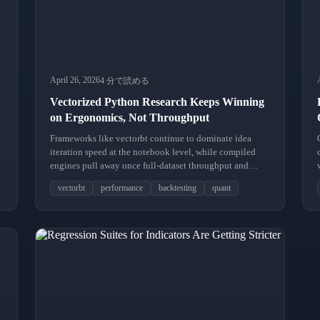
April 26, 2026
4 分で読める
Vectorized Python Research Keeps Winning
on Ergonomics, Not Throughput
Frameworks like vectorbt continue to dominate idea
iteration speed at the notebook level, while compiled
engines pull away once full-dataset throughput and
reproducibility become the priority.
vectorbt
performance
backtesting
quant