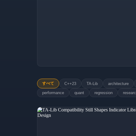
すべて
C++23
TA-Lib
architecture
performance
quant
regression
resear