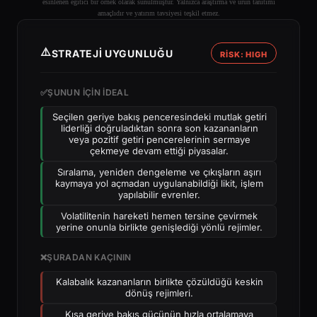
esinlenen eğitici bir örnek olarak sunulmuştur. Yalnızca araştırma ve ürün tanıtımı
amaçlıdır ve yatırım tavsiyesi teşkil etmez.
⚠️
STRATEJI UYGUNLUĞU
RİSK: HIGH
✅
ŞUNUN IÇIN IDEAL
Seçilen geriye bakış penceresindeki mutlak getiri
liderliği doğruladıktan sonra son kazananların
veya pozitif getiri pencerelerinin sermaye
çekmeye devam ettiği piyasalar.
Sıralama, yeniden dengeleme ve çıkışların aşırı
kaymaya yol açmadan uygulanabildiği likit, işlem
yapılabilir evrenler.
Volatilitenin hareketi hemen tersine çevirmek
yerine onunla birlikte genişlediği yönlü rejimler.
❌
ŞURADAN KAÇININ
Kalabalık kazananların birlikte çözüldüğü keskin
dönüş rejimleri.
Kısa geriye bakış gücünün hızla ortalamaya