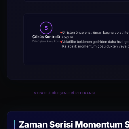
5
Girişten önce enstrüman başına volatilite
Çöküş Kontrolü
uygula
Volatilite beklenen getiriden daha hızlı 
Dönüşlere karşı koru
Kalabalık momentum çözüldükten veya bo
STRATEJI BILEŞENLERI REFERANSI
Zaman Serisi Momentum St