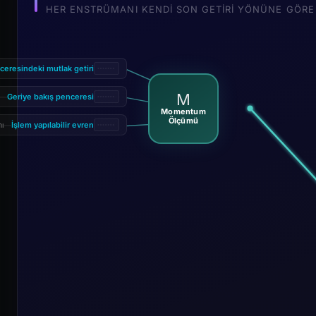
HER ENSTRÜMANI KENDI SON GETIRI YÖNÜNE GÖRE 
ceresindeki mutlak getiri
M
Geriye bakış penceresi
—
Momentum
Ölçümü
İşlem yapılabilir evren
mı
—