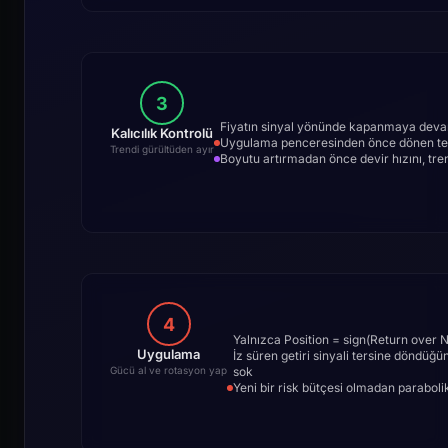
3
Fiyatın sinyal yönünde kapanmaya devam
Kalıcılık Kontrolü
Uygulama penceresinden önce dönen tek 
Trendi gürültüden ayır
Boyutu artırmadan önce devir hızını, tre
4
Yalnızca Position = sign(Return over 
Uygulama
İz süren getiri sinyali tersine döndü
sok
Gücü al ve rotasyon yap
Yeni bir risk bütçesi olmadan parab