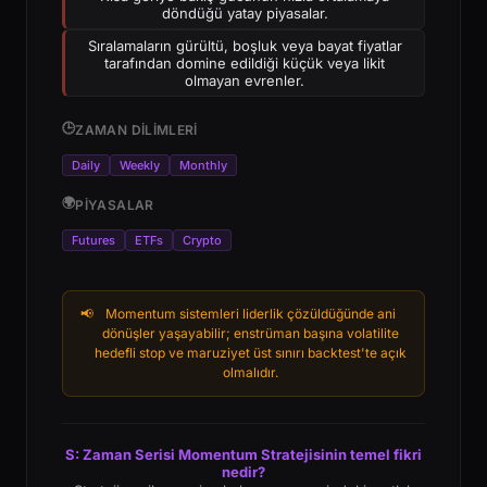
döndüğü yatay piyasalar.
Sıralamaların gürültü, boşluk veya bayat fiyatlar
tarafından domine edildiği küçük veya likit
olmayan evrenler.
🕒
ZAMAN DILIMLERI
Daily
Weekly
Monthly
🌍
PIYASALAR
Futures
ETFs
Crypto
📢
Momentum sistemleri liderlik çözüldüğünde ani
dönüşler yaşayabilir; enstrüman başına volatilite
hedefli stop ve maruziyet üst sınırı backtest'te açık
olmalıdır.
S: Zaman Serisi Momentum Stratejisinin temel fikri
nedir?