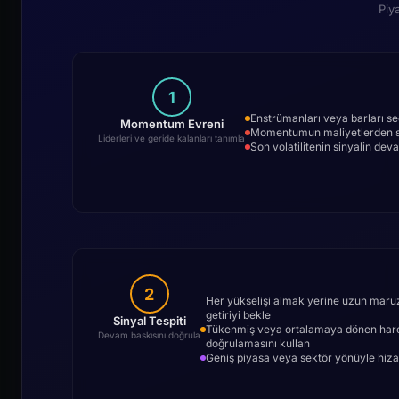
Piy
1
Enstrümanları veya barları se
Momentum Evreni
Momentumun maliyetlerden so
Liderleri ve geride kalanları tanımla
Son volatilitenin sinyalin dev
2
Her yükselişi almak yerine uzun maruziy
getiriyi bekle
Sinyal Tespiti
Tükenmiş veya ortalamaya dönen hareketl
Devam baskısını doğrula
doğrulamasını kullan
Geniş piyasa veya sektör yönüyle hizal