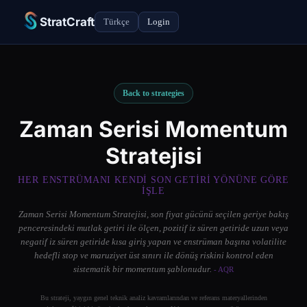
StratCraft
Türkçe
Login
Back to strategies
Zaman Serisi Momentum
Stratejisi
HER ENSTRÜMANI KENDI SON GETIRI YÖNÜNE GÖRE
IŞLE
Zaman Serisi Momentum Stratejisi, son fiyat gücünü seçilen geriye bakış
penceresindeki mutlak getiri ile ölçen, pozitif iz süren getiride uzun veya
negatif iz süren getiride kısa giriş yapan ve enstrüman başına volatilite
hedefli stop ve maruziyet üst sınırı ile dönüş riskini kontrol eden
sistematik bir momentum şablonudur.
- AQR
Bu strateji, yaygın genel teknik analiz kavramlarından ve referans materyallerinden