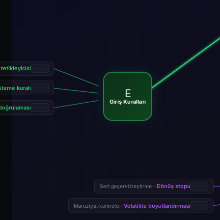
tikleyicisi
leme kuralı
E
Giriş Kuralları
doğrulaması
Dönüş stopu
Sert geçersizleştirme
—
Volatilite boyutlandırması
Maruziyet kontrolü
—