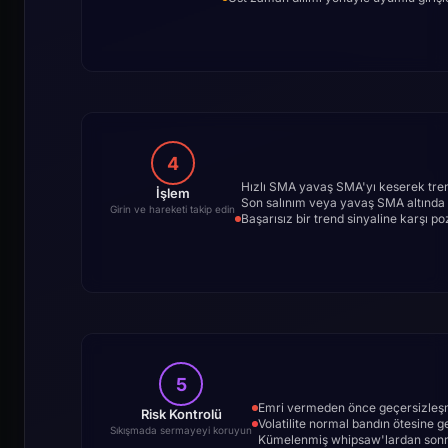
4
Hızlı SMA yavaş SMA'yı keserek trend
İşlem
Son salınım veya yavaş SMA altında st
Girin ve hareketi takip edin
Başarısız bir trend sinyaline karşı 
5
Emri vermeden önce geçersizleşme
Risk Kontrolü
Volatilite normal bandın ötesine 
Sıkışmada sermayeyi koruyun
Kümelenmiş whipsaw'lardan sonra