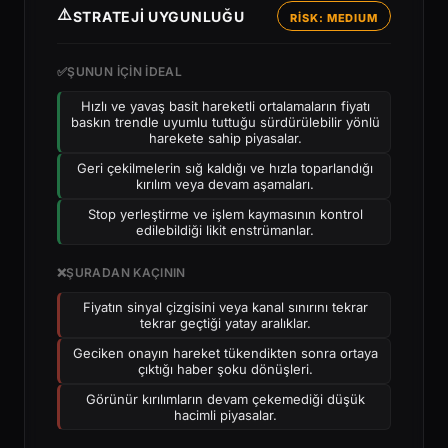
⚠️
STRATEJI UYGUNLUĞU
RİSK: MEDIUM
✅
ŞUNUN IÇIN IDEAL
Hızlı ve yavaş basit hareketli ortalamaların fiyatı
baskın trendle uyumlu tuttuğu sürdürülebilir yönlü
harekete sahip piyasalar.
Geri çekilmelerin sığ kaldığı ve hızla toparlandığı
kırılım veya devam aşamaları.
Stop yerleştirme ve işlem kaymasının kontrol
edilebildiği likit enstrümanlar.
❌
ŞURADAN KAÇININ
Fiyatın sinyal çizgisini veya kanal sınırını tekrar
tekrar geçtiği yatay aralıklar.
Geciken onayın hareket tükendikten sonra ortaya
çıktığı haber şoku dönüşleri.
Görünür kırılımların devam çekemediği düşük
hacimli piyasalar.