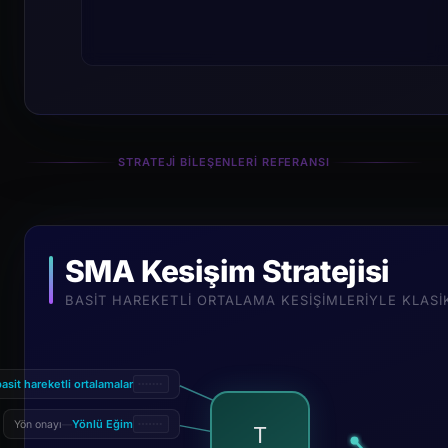
STRATEJI BILEŞENLERI REFERANSI
SMA Kesişim Stratejisi
BASIT HAREKETLI ORTALAMA KESIŞIMLERIYLE KLASI
basit hareketli ortalamalar
Yönlü Eğim
Yön onayı
—
T