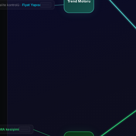
Trend Motoru
Fiyat Yapısı
alite kontrolü
—
MA kesişimi