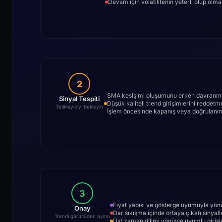
Devam için volatilitenin yeterli olup olma
2
SMA kesişimi oluşumunu erken davranma
Sinyal Tespiti
Düşük kaliteli trend girişimlerini reddetm
Tetikleyiciyi bekleyin
İşlem öncesinde kapanış veya doğrulanmış
3
Fiyat yapısı ve gösterge uyumuyla yön
Onay
Dar sıkışma içinde ortaya çıkan sinyall
Trendi gürültüden ayırın
Üst zaman dilimi yönüyle uyumlu girişle