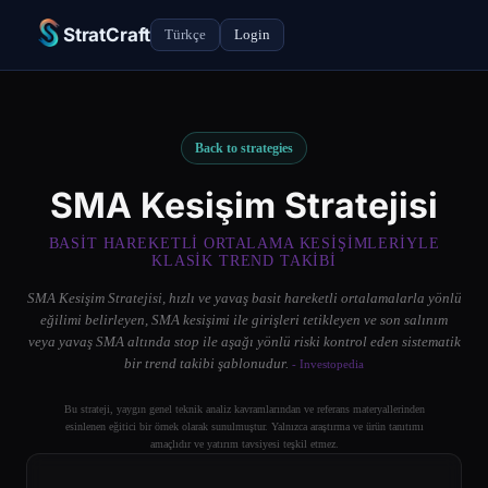
StratCraft
Türkçe
Login
Back to strategies
SMA Kesişim Stratejisi
BASIT HAREKETLI ORTALAMA KESIŞIMLERIYLE
KLASIK TREND TAKIBI
SMA Kesişim Stratejisi, hızlı ve yavaş basit hareketli ortalamalarla yönlü
eğilimi belirleyen, SMA kesişimi ile girişleri tetikleyen ve son salınım
veya yavaş SMA altında stop ile aşağı yönlü riski kontrol eden sistematik
bir trend takibi şablonudur.
- Investopedia
Bu strateji, yaygın genel teknik analiz kavramlarından ve referans materyallerinden
esinlenen eğitici bir örnek olarak sunulmuştur. Yalnızca araştırma ve ürün tanıtımı
amaçlıdır ve yatırım tavsiyesi teşkil etmez.