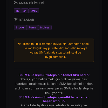
🕒
ZAMAN DILIMLERI
1h
4h
Daily
🌍
PIYASALAR
Stocks
Forex
Indices
📢
Trend takibi sistemleri büyük bir kazançtan önce
birkaç küçük kayıp üretebilir; son salınım veya
yavaş SMA altında stop tutarlı şekilde
uygulanmalıdır.
S: SMA Kesişim Stratejisinin temel fikri nedir?
Strateji, yön belirlemek için hızlı ve yavaş basit
hareketli ortalamaları kullanır, SMA kesişimini bekler,
ardından son salınım veya yavaş SMA altında stop ile
riski yönetir.
S: SMA Kesişim Stratejisi genellikle ne zaman
başarısız olur?
Genellikle fiyatın sinyal etrafında salındığı ve