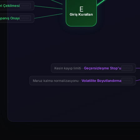
i Çekilmesi
E
Giriş Kuralları
panış Onayı
Geçersizleşme Stop'u
Kesin kayıp limiti
—
Volatilite Boyutlandırma
Maruz kalma normalizasyonu
—