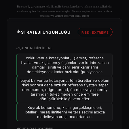
Bu strateji, yaygın genel teknik analiz kavramlarından ve referans materyallerinden
esinlenen eğitici bir örnek olarak sunulmuştur. Yalnızca araştırma ve ürün tanıtımı
amaçlıdır ve yatırım tavsiyesi teşkil etmez.
⚠️
STRATEJI UYGUNLUĞU
RİSK: EXTREME
✅
ŞUNUN IÇIN IDEAL
çoklu venue kotasyonları, işlemler, referans
fiyatlar ve akış latency ölçümleri verilerinin zaman
damgalı, sıralı ve canlı emir kararlarını
destekleyecek kadar hızlı olduğu piyasalar.
bayat bir venue kotasyonu, tüm ücretler ve dolum
riski sonrası daha hızlı bir referans fiyattan sapar
durumunun, edge spread, ücretler veya latency
tarafından tüketilmeden önce emirlere
dönüştürülebildiği venue'ler.
Kuyruk konumunu, kısmi gerçekleşmeleri,
iptalleri, mesaj limitlerini ve ters seçimi açıkça
modelleyen araştırma ortamları.
❌
ŞURADAN KAÇININ