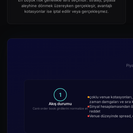
En büyük risk genellikle ters seçimdir: strateji, piyasa
aleyhine dönmek üzereyken gerçekleşir, avantajlı
kotasyonlar ise iptal edilir veya gerçekleşmez.
Piy
1
çoklu venue kotasyonları, i
zaman damgaları ve sıra ko
Akış durumu
Sinyal hesaplamasından ön
Canlı order book girdilerini normalize et
reddet
Venue düzeyinde spread, d