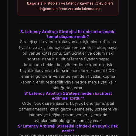
başarısızlık stopları ve latency kayması izleyicileri
dağıtımdan önce zorunlu kılınmalıdır.
S: Latency Arbitrajı Stratejisi fikrinin arkasındaki
temel düşünce nedir?
Strateji çoklu venue kotasyonları, işlemler, referans
fiyatlar ve akış latency ölçümleri verilerini okur, bayat
bir venue kotasyonu, tüm ücretler ve dolum riski
sonrası daha hızlı bir referans fiyattan sapar
durumunu bekler, katı yönlendirme kontrolleriyle
bayat kotasyonlara karşı immediate-or-cancel (IOC)
emirler gönderir ve venue yeniden fiyatlar, kopma
kapanır, emir reddedilir veya hedge maruziyeti kalır
olduğunda çıkar.
S: Latency Arbitrajı Stratejisi neden backtest
edilmesi zordur?
Order book sıralamasına, kuyruk konumuna, iptal
zamanlamasına, kısmi gerçekleşmelere, ücretlere ve
latency'ye bağlıdır; mum verileri işlemlerin
uygulanabilir olduğunu kanıtlayamaz.
S: Latency Arbitrajı Stratejisi içindeki en büyük risk
nedir?