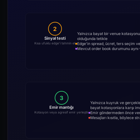
2
Yalnızca bayat bir venue kotasyonu, 
Sinyal testi
olduğunda tetikle
Edge'in spread, ücret, ters seçim ve
Kısa ufuklu edge'i tahmin et
Mevcut order book durumunu aynı ve
3
Yalnızca kuyruk ve gerçekle
Emir mantığı
bayat kotasyonlara karşı im
Emir göndermeden önce venue,
Kotasyon veya agresif emir yerleştir
Mesajları kısıtla, böylece st