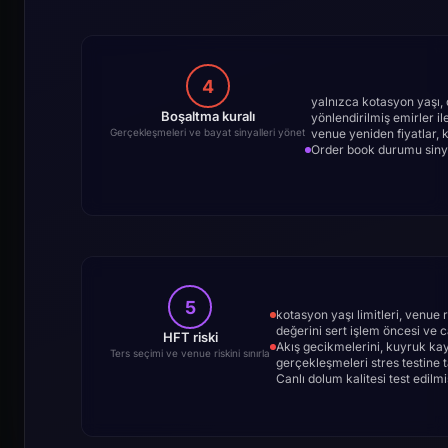
4
yalnızca kotasyon yaşı, 
Boşaltma kuralı
yönlendirilmiş emirler il
venue yeniden fiyatlar, 
Gerçekleşmeleri ve bayat sinyalleri yönet
Order book durumu sinyal
5
kotasyon yaşı limitleri, venue r
değerini sert işlem öncesi ve c
HFT riski
Akış gecikmelerini, kuyruk kayb
Ters seçimi ve venue riskini sınırla
gerçekleşmeleri stres testine t
Canlı dolum kalitesi test edilm