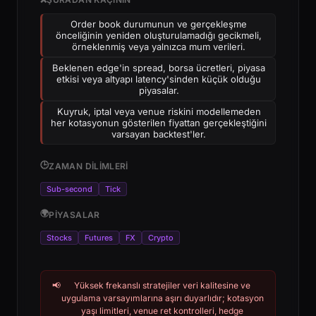
Order book durumunun ve gerçekleşme
önceliğinin yeniden oluşturulamadığı gecikmeli,
örneklenmiş veya yalnızca mum verileri.
Beklenen edge'in spread, borsa ücretleri, piyasa
etkisi veya altyapı latency'sinden küçük olduğu
piyasalar.
Kuyruk, iptal veya venue riskini modellemeden
her kotasyonun gösterilen fiyattan gerçekleştiğini
varsayan backtest'ler.
🕒
ZAMAN DILIMLERI
Sub-second
Tick
🌍
PIYASALAR
Stocks
Futures
FX
Crypto
📢
Yüksek frekanslı stratejiler veri kalitesine ve
uygulama varsayımlarına aşırı duyarlıdır; kotasyon
yaşı limitleri, venue ret kontrolleri, hedge