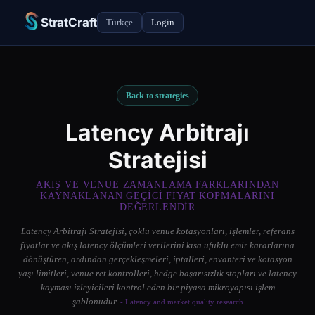
StratCraft
Türkçe
Login
Back to strategies
Latency Arbitrajı
Stratejisi
AKIŞ VE VENUE ZAMANLAMA FARKLARINDAN
KAYNAKLANAN GEÇICI FIYAT KOPMALARINI
DEĞERLENDIR
Latency Arbitrajı Stratejisi, çoklu venue kotasyonları, işlemler, referans
fiyatlar ve akış latency ölçümleri verilerini kısa ufuklu emir kararlarına
dönüştüren, ardından gerçekleşmeleri, iptalleri, envanteri ve kotasyon
yaşı limitleri, venue ret kontrolleri, hedge başarısızlık stopları ve latency
kayması izleyicileri kontrol eden bir piyasa mikroyapısı işlem
şablonudur.
- Latency and market quality research