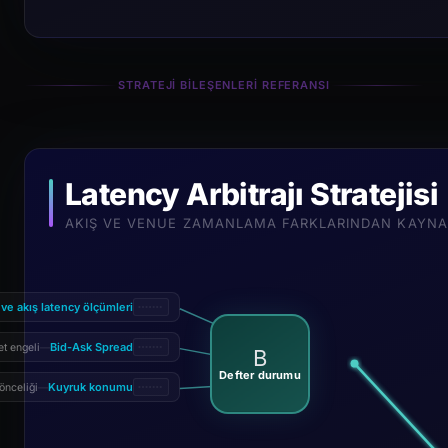
STRATEJI BILEŞENLERI REFERANSI
Latency Arbitrajı Stratejisi
AKIŞ VE VENUE ZAMANLAMA FARKLARINDAN KAYNAK
 ve akış latency ölçümleri
Bid-Ask Spread
et engeli
—
B
Defter durumu
Kuyruk konumu
önceliği
—