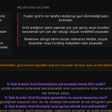
❌
ŞURADAN KAÇININ
önlü
Fiyatın grid'in bir tarafını doldurup geri dönmediği kalıcı
en
kırılmalar.
Grid aralığının işlem yapmak için çok geniş veya ücretleri
madan
karşılamak için çok dar olduğu düşük volatiliteli piyasalar.
Beklenen döngü kârını bozan istikrarsız likidite, büyük
ini
boşluklar veya funding maliyetleri olan piyasalar.
 kadar
ktirebilir; grid sınırının dışındaki stop artı envanter üst sınırı açık ve test edilmi
S: Eşit Aralıklı Grid Stratejisinin arkasındaki temel fikir nedir?
t veya yüzde aralıkları kullanarak tekrarlanabilir emir seviyelerine böler ve
kâr etmeye çalışır.
S: Eşit Aralıklı Grid Stratejisi genellikle ne zaman başarısız olur?
geçtiğinde başarısız olur; bu da stratejiyi tekrarlanan al-sat döngüleri yeri
S: Eşit Aralıklı Grid Stratejisi nasıl geriye dönük test edilmelidir?
nma maliyetleri, kısmi doldurmalar, maksimum envanter ve aralık kırılmaları