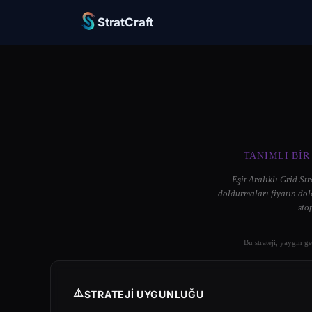
StratCraft
TANIMLI BIR
Eşit Aralıklı Grid Str
doldurmaları fiyatın dola
sto
Bu strateji, yaygın g
⚠️
STRATEJI UYGUNLUĞU