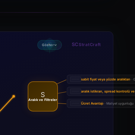
SC
StratCraft
Göster
sabit fiyat veya yüzde aralıkları
G
—
aralık istikrarı, spread kontrolü v
S
Aralık ve Filtreler
Ücret Avantajı
Maliyet uygunluğu
—