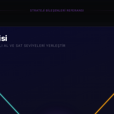
STRATEJI BILEŞENLERI REFERANSI
isi
LI AL VE SAT SEVIYELERI YERLEŞTIR