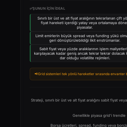
✅
ŞUNUN IÇIN IDEAL
Sınırlı bir üst ve alt fiyat aralığının tekrarlanan çift y
fiyat hareketi içerdiği yatay veya ortalamaya dön
piyasalar.
Limit emirlerin büyük spread veya funding yükü ol
geri dönüştürülebildiği likit enstrümanlar.
Sabit fiyat veya yüzde aralıklarının işlem maliyetler
karşılayacak kadar geniş ancak tekrar tekrar dolacak
dar olduğu volatilite rejimleri.
📢
Grid sistemleri tek yönlü hareketler sırasında envanter biri
Strateji, sınırlı bir üst ve alt fiyat aralığını sabit fiya
Genellikle piyasa grid'i trendle 
Borsa ücretleri, spread, funding veya borçla