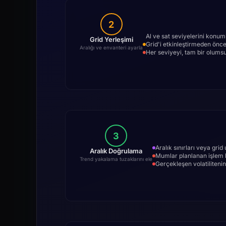
2
Al ve sat seviyelerini konuml
Grid Yerleşimi
Grid'i etkinleştirmeden önce
Aralığı ve envanteri ayarla
Her seviyeyi, tam bir olumsu
3
Aralık sınırları veya gri
Aralık Doğrulama
Mumlar planlanan işlem 
Trend yakalama tuzaklarını ele
Gerçekleşen volatilitenin