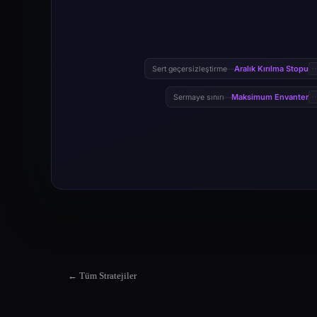
Aralık Kırılma Stopu
Sert geçersizleştirme
—
Maksimum Envanter
Sermaye sınırı
—
← Tüm Stratejiler
Eşit Aralıklı Grid Stratejisi
Eşit Aralıklı Grid Stratejisi, sınırlı bir üst ve alt fiyat aralığı t
Eşit Aralıklı Grid Stratejisi Market Suitability