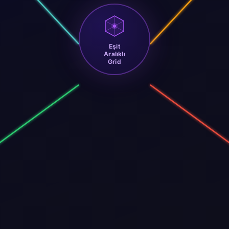
Eşit
Aralıklı
Grid