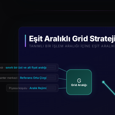
Eşit Aralıklı Grid Stratej
TANIMLI BIR IŞLEM ARALIĞI IÇINE EŞIT ARALIK
sınırlı bir üst ve alt fiyat aralığı
ndı
—
Referans Orta Çizgi
anter merkezi
—
G
Grid Aralığı
Aralık Rejimi
Piyasa koşulu
—