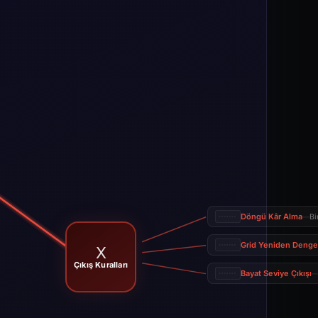
Döngü Kâr Alma
Bi
—
Grid Yeniden Deng
X
Çıkış Kuralları
Bayat Seviye Çıkışı