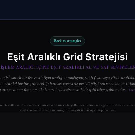
Back to strategies
Eşit Aralıklı Grid Stratejisi
 IŞLEM ARALIĞI IÇINE EŞIT ARALIKLI AL VE SAT SEVIYELE
atejisi, sınırlı bir üst ve alt fiyat aralığı tanımlayan, sabit fiyat veya yüzde aralıkla
n emir lehine bir grid aralığı hareket etmesiyle geri dönüştüren ve envanter riskin
p artı envanter üst sınırı ile kontrol eden sistematik bir grid işlem şablonudur.
- Coi
enel teknik analiz kavramlarından ve referans materyallerinden esinlenen eğitici bir örnek olarak
araştırma ve ürün tanıtımı amaçlıdır ve yatırım tavsiyesi teşkil etmez.