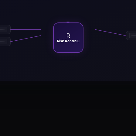
R
Risk Kontrolü
anımlayan, sabit fiyat veya yüzde aralıklarıyla emir yerleştiren, doldurmala