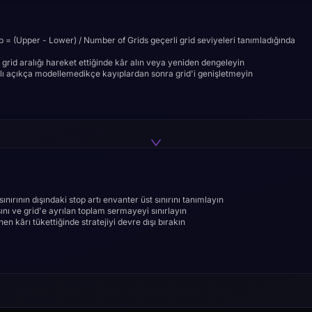
p = (Upper - Lower) / Number of Grids geçerli grid seviyeleri tanımladığında
r grid aralığı hareket ettiğinde kâr alın veya yeniden dengeleyin
lı açıkça modellemedikçe kayıplardan sonra grid'i genişletmeyin
nırının dışındaki stop artı envanter üst sınırını tanımlayın
ı ve grid'e ayrılan toplam sermayeyi sınırlayın
n kârı tükettiğinde stratejiyi devre dışı bırakın