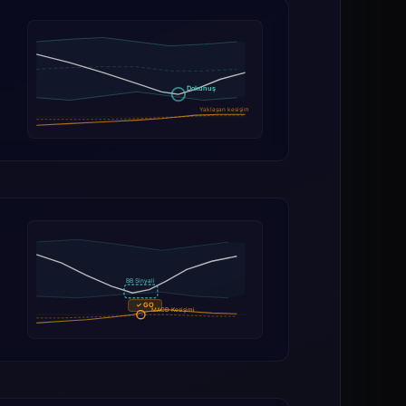
Dokunuş
Yaklaşan kesişim
BB Sinyali
✓ GO
MACD Kesişimi