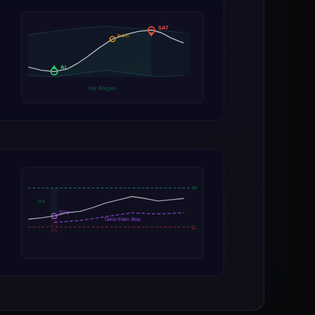
SAT
Kısmi
AL
Kâr Bölgesi
TP
R:R
Giriş
Takip Eden Stop
SL
2%