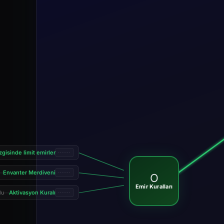
izgisinde limit emirler
Envanter Merdiveni
—
O
Emir Kuralları
Aktivasyon Kuralı
lu
—