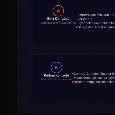
4
Emirleri yalnızca Grid Ste
Emir Döngüsü
yerleştirin
Fiyat dolan emir lehine bi
Düşükten al ve yüksekten sat
Geriye dönük test bu kura
5
Canlı yürütmeden önce grid sı
Kırılma Kontrolü
Maksimum açık seviye sayısın
Envanter kaymasını sınırla
Ücretler döngü başına beklene