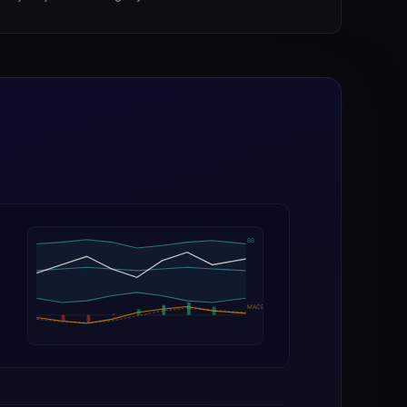
BB
MACD