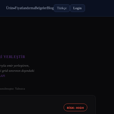
Ürün
Fiyatlandırma
Belgeler
Blog
Türkçe
Login
▾
RI YERLEŞTIR
rıyla emir yerleştiren,
i grid sınırının dışındaki
nAPI
 sunulmuştur. Yalnızca
RİSK: HIGH