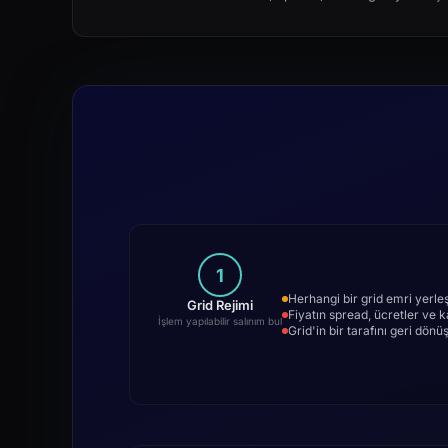
1
Herhangi bir grid emri yerleşt
Grid Rejimi
Fiyatın spread, ücretler ve
İşlem yapılabilir salınım bul
Grid'in bir tarafını geri dö