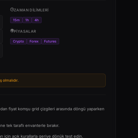
🕒
ZAMAN DILIMLERI
15m
1h
4h
🌍
PIYASALAR
Crypto
Forex
Futures
ş olmalıdır.
 ardından fiyat komşu grid çizgileri arasında döngü yaparken
ne tek taraflı envanterle bırakır.
 için açık kurallarla geriye dönük test edin.