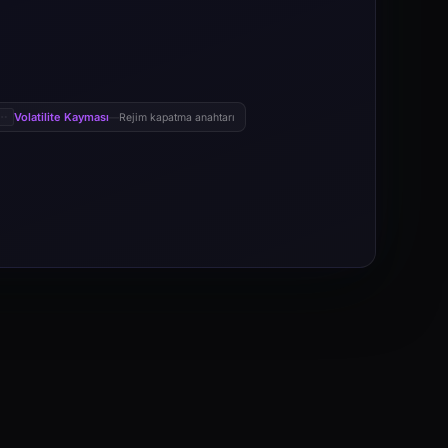
Volatilite Kayması
Rejim kapatma anahtarı
—
rı fiyatın dolan emir lehine bir grid aralığı hareket etmesiyle geri dönüştü