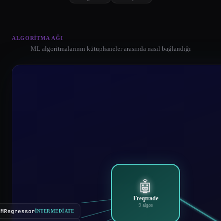
ALGORITMA AĞI
ML algoritmalarının kütüphaneler arasında nasıl bağlandığı
🤖
Freqtrade
9 algos
BMRegressor
INTERMEDIATE