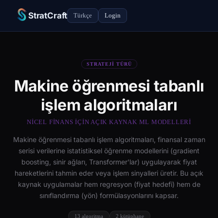
StratCraft
Türkçe
Login
STRATEJI TÜRÜ
Makine öğrenmesi tabanlı
işlem algoritmaları
NICEL FINANS IÇIN AÇIK KAYNAK ML MODELLERI
Makine öğrenmesi tabanlı işlem algoritmaları, finansal zaman
serisi verilerine istatistiksel öğrenme modellerini (gradient
boosting, sinir ağları, Transformer'lar) uygulayarak fiyat
hareketlerini tahmin eder veya işlem sinyalleri üretir. Bu açık
kaynak uygulamalar hem regresyon (fiyat hedefi) hem de
sınıflandırma (yön) formülasyonlarını kapsar.
13 algoritma
2 kütüphane