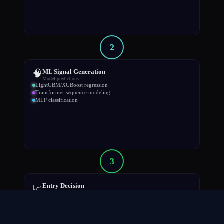
2
🧠
ML Signal Generation
Model predictions
LightGBM/XGBoost regression
Transformer sequence modeling
MLP classification
3
Entry Decision
📈
Signal threshold filtering
Confidence score > 0.6
Direction: Long/Short