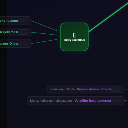
reket uyumu
i Çekilmesi
E
Giriş Kuralları
panış Onayı
Geçersizleşme Stop'u
Kesin kayıp limiti
—
Volatilite Boyutlandırma
Maruz kalma normalizasyonu
—