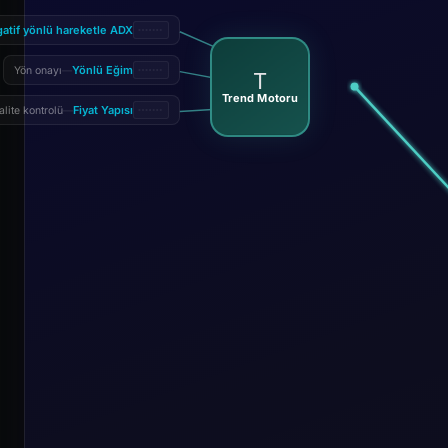
gatif yönlü hareketle ADX
Yönlü Eğim
Yön onayı
—
T
Trend Motoru
Fiyat Yapısı
alite kontrolü
—