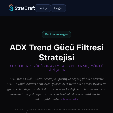
StratCraft
Türkçe
Login
Back to strategies
ADX Trend Gücü Filtresi
Stratejisi
ADX TREND GÜCÜ ONAYIYLA KAPILANMIŞ YÖNLÜ
GIRIŞLER
ADX Trend Gücü Filtresi Stratejisi, pozitif ve negatif yönlü hareketle
ADX ile yönlü eğilimi belirleyen, yüksek ADX ile yönlü hareket uyumu ile
girişleri tetikleyen ve ADX daralması veya DI ilişkisinin tersine dönmesi
durumunda stop ile aşağı yönlü riski kontrol eden sistematik bir trend
takibi şablonudur.
- Investopedia
Bu strateji, yaygın genel teknik analiz kavramlarından ve referans materyallerinden