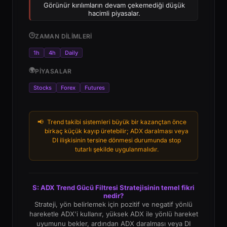
Görünür kırılımların devam çekemediği düşük
hacimli piyasalar.
🕒
ZAMAN DILIMLERI
1h
4h
Daily
🌍
PIYASALAR
Stocks
Forex
Futures
📢
Trend takibi sistemleri büyük bir kazançtan önce
birkaç küçük kayıp üretebilir; ADX daralması veya
DI ilişkisinin tersine dönmesi durumunda stop
tutarlı şekilde uygulanmalıdır.
S: ADX Trend Gücü Filtresi Stratejisinin temel fikri
nedir?
Strateji, yön belirlemek için pozitif ve negatif yönlü
hareketle ADX'i kullanır, yüksek ADX ile yönlü hareket
uyumunu bekler, ardından ADX daralması veya DI