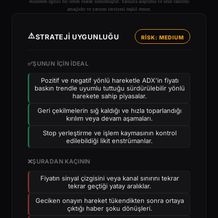
esinlenen eğitici bir örnek olarak sunulmuştur. Yalnızca araştırma ve ürün tanıtımı
amaçlıdır ve yatırım tavsiyesi teşkil etmez.
⚠️
STRATEJI UYGUNLUĞU
RİSK: MEDIUM
✅
ŞUNUN IÇIN IDEAL
Pozitif ve negatif yönlü hareketle ADX'in fiyatı
baskın trendle uyumlu tuttuğu sürdürülebilir yönlü
harekete sahip piyasalar.
Geri çekilmelerin sığ kaldığı ve hızla toparlandığı
kırılım veya devam aşamaları.
Stop yerleştirme ve işlem kaymasının kontrol
edilebildiği likit enstrümanlar.
❌
ŞURADAN KAÇININ
Fiyatın sinyal çizgisini veya kanal sınırını tekrar
tekrar geçtiği yatay aralıklar.
Geciken onayın hareket tükendikten sonra ortaya
çıktığı haber şoku dönüşleri.