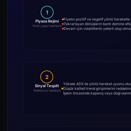
1
Fiyatın pozitif ve negatif yönlü hareketl
Piyasa Rejimi
Tekrarlayan dönüşlerin bantı domine etti
Yönlü yapıyı belirleyin
Devam için volatilitenin yeterli olup olma
2
Yüksek ADX ile yönlü hareket uyumu ol
Sinyal Tespiti
Düşük kaliteli trend girişimlerini reddetme
Tetikleyiciyi bekleyin
İşlem öncesinde kapanış veya doğrulanmış