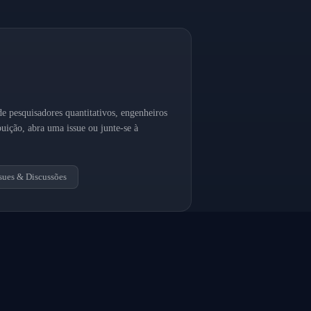
 de pesquisadores quantitativos, engenheiros
buição, abra uma issue ou junte-se à
ssues & Discussões
SOBRE