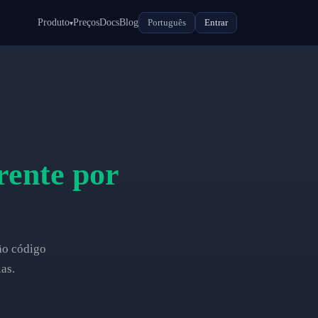
Produto
Preços
Docs
Blog
Português
Entrar
▾
rente por
ão código
as.