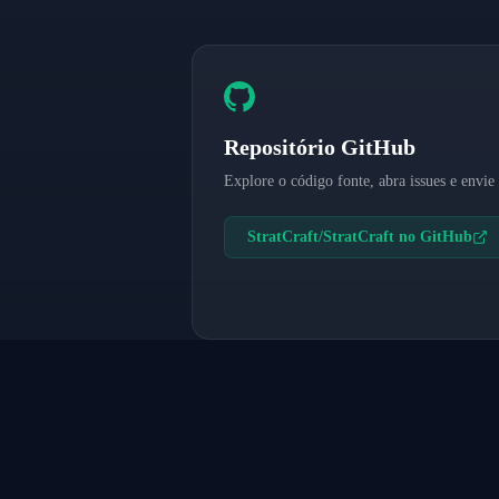
Repositório GitHub
Explore o código fonte, abra issues e envie 
StratCraft/StratCraft no GitHub
SOBR