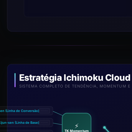
Estratégia Ichimoku Cloud
SISTEMA COMPLETO DE TENDÊNCIA, MOMENTUM E
en (Linha de Conversão)
ijun-sen (Linha de Base)
⚡
TK Momentum