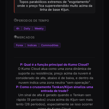
Topos parabólicos extremos de "esgotamento"
onde o preço fica superextendido muito acima da
linha de base Kijun.
🕒
PERÍODOS DE TEMPO
4h
Daily
Weekly
🌍
MERCADOS
Forex
Indices
Commodities
P: Qual é a função principal do Kumo Cloud?
O Kumo Cloud atua como uma zona dinâmica de
suporte ou resistência; preço acima da nuvem é
considerado de alta, abaixo é de baixa, e dentro da
nuvem indica uma zona neutra "sem operação".
P: Como o cruzamento Tenkan/Kijun sinaliza uma
entrada de trade?
Um sinal de alta é gerado quando o Tenkan-sen
rápido (9 períodos) cruza acima do Kijun-sen mais
lento (26 períodos), especialmente se isso ocorrer
acima do Kumo Cloud.