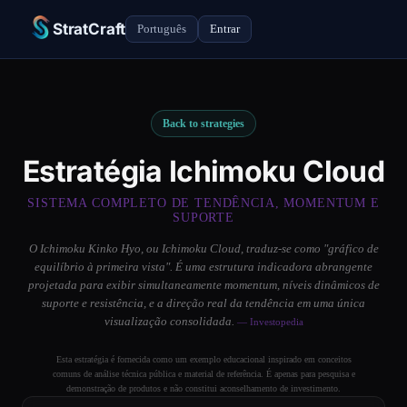
StratCraft
Português
Entrar
Back to strategies
Estratégia Ichimoku Cloud
SISTEMA COMPLETO DE TENDÊNCIA, MOMENTUM E
SUPORTE
O Ichimoku Kinko Hyo, ou Ichimoku Cloud, traduz-se como "gráfico de
equilíbrio à primeira vista". É uma estrutura indicadora abrangente
projetada para exibir simultaneamente momentum, níveis dinâmicos de
suporte e resistência, e a direção real da tendência em uma única
visualização consolidada.
— Investopedia
Esta estratégia é fornecida como um exemplo educacional inspirado em conceitos
comuns de análise técnica pública e material de referência. É apenas para pesquisa e
demonstração de produtos e não constitui aconselhamento de investimento.