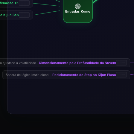
firmação TK
🟢
Entradas Kumo
do Kijun Sen
Dimensionamento pela Profundidade da Nuvem
 ajustada à volatilidade
—
Posicionamento de Stop no Kijun Plano
Âncora de lógica institucional
—