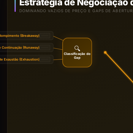
Estratégia de Negociação 
DOMINANDO VAZIOS DE PREÇO E GAPS DE ABERTUR
Rompimento (Breakaway)
🔍
e Continuação (Runaway)
Classificação do
Gap
de Exaustão (Exhaustion)