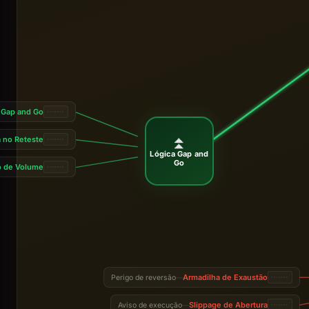
Gap and Go
⏫
a no Reteste
Lógica Gap and
Go
o de Volume
Armadilha de Exaustão
Perigo de reversão
—
Slippage de Abertura
Aviso de execução
—