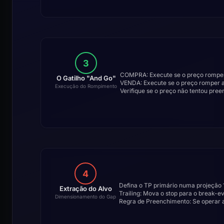
3
COMPRA: Execute se o preço romper
O Gatilho "And Go"
VENDA: Execute se o preço romper a
Execução do Rompimento
Verifique se o preço não tentou pree
4
Defina o TP primário numa projeção 1
Extração do Alvo
Trailing: Mova o stop para o break-e
Dimensionamento do Gap
Regra de Preenchimento: Se operar a