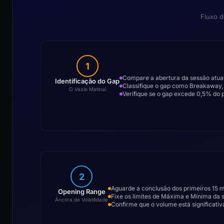
Fluxo d
1
Compare a abertura da sessão atual
Identificação do Gap
Classifique o gap como Breakaway,
O Vazio Matinal
Verifique se o gap excede 0,5% do 
2
Aguarde a conclusão dos primeiros 15 
Opening Range
Fixe os limites de Máxima e Mínima da 
Âncora de Volatilidade
Confirme que o volume está significati