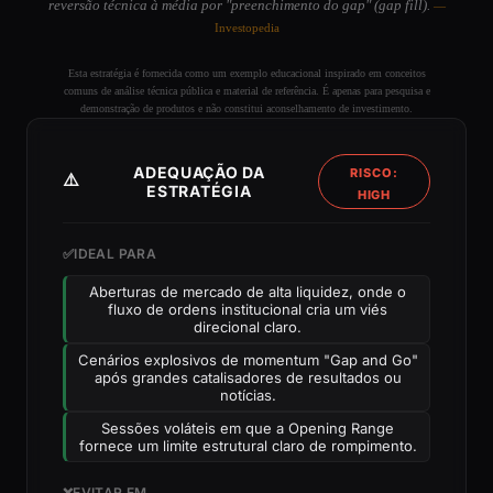
reversão técnica à média por "preenchimento do gap" (gap fill).
—
Investopedia
Esta estratégia é fornecida como um exemplo educacional inspirado em conceitos
comuns de análise técnica pública e material de referência. É apenas para pesquisa e
demonstração de produtos e não constitui aconselhamento de investimento.
ADEQUAÇÃO DA
RISCO:
⚠️
ESTRATÉGIA
HIGH
✅
IDEAL PARA
Aberturas de mercado de alta liquidez, onde o
fluxo de ordens institucional cria um viés
direcional claro.
Cenários explosivos de momentum "Gap and Go"
após grandes catalisadores de resultados ou
notícias.
Sessões voláteis em que a Opening Range
fornece um limite estrutural claro de rompimento.
❌
EVITAR EM