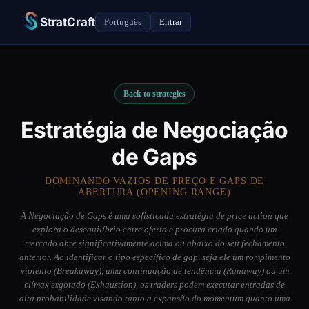
StratCraft
Português
Entrar
Back to strategies
Estratégia de Negociação
de Gaps
DOMINANDO VAZIOS DE PREÇO E GAPS DE
ABERTURA (OPENING RANGE)
A Negociação de Gaps é uma sofisticada estratégia de price action que
explora o desequilíbrio entre oferta e procura criado quando um
mercado abre significativamente acima ou abaixo do seu fechamento
anterior. Ao identificar o tipo específico de gap, seja ele um rompimento
violento (Breakaway), uma continuação de tendência (Runaway) ou um
clímax esgotado (Exhaustion), os traders podem executar entradas de
alta probabilidade visando tanto a expansão do momentum quanto uma