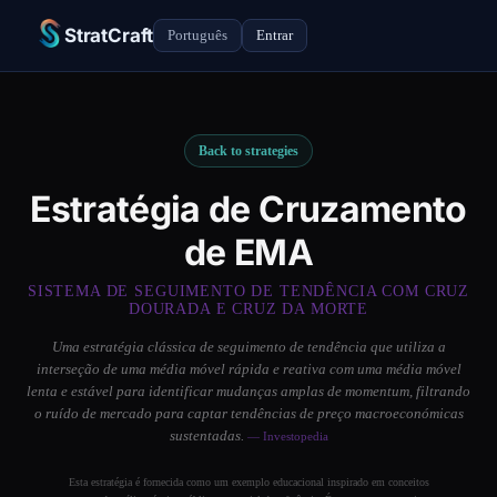
StratCraft
Português
Entrar
Back to strategies
Estratégia de Cruzamento
de EMA
SISTEMA DE SEGUIMENTO DE TENDÊNCIA COM CRUZ
DOURADA E CRUZ DA MORTE
Uma estratégia clássica de seguimento de tendência que utiliza a
interseção de uma média móvel rápida e reativa com uma média móvel
lenta e estável para identificar mudanças amplas de momentum, filtrando
o ruído de mercado para captar tendências de preço macroeconómicas
sustentadas.
— Investopedia
Esta estratégia é fornecida como um exemplo educacional inspirado em conceitos