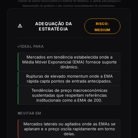
comuns de análise técnica pública e material de referência. É apenas para pesquisa e
demonstração de produtos e não constitui aconselhamento de investimento.
ADEQUAÇÃO DA
RISCO:
⚠️
ESTRATÉGIA
MEDIUM
✅
IDEAL PARA
Mercados em tendência estabelecida onde a
Média Móvel Exponencial (EMA) fornece suporte
dinâmico.
Rupturas de elevado momentum onde a EMA
rápida capta pontos de entrada antecipados.
Tendências de preço macroeconómicas
sustentadas que respeitam referências
institucionais como a EMA de 200.
❌
EVITAR EM
Mercados laterais ou agitados onde as EMAs se
aplanam e o preço oscila rapidamente em torno
delas.