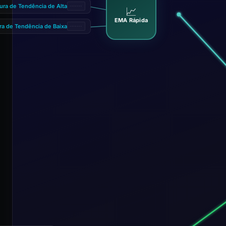
tura de Tendência de Alta
📈
EMA Rápida
ra de Tendência de Baixa