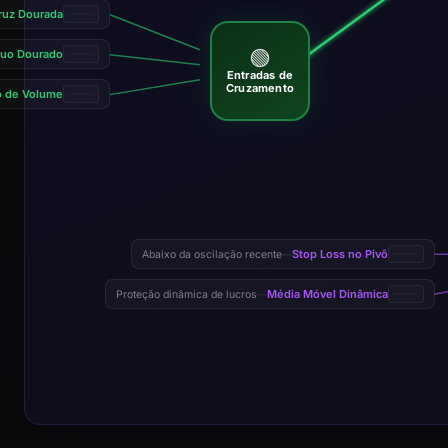
uz Dourada
🟢
uo Dourado
Entradas de
Cruzamento
co de Volume
Stop Loss no Pivô
Abaixo da oscilação recente
—
Média Móvel Dinâmica
Proteção dinâmica de lucros
—