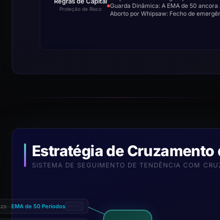
Regras de Capital
Guarda Dinâmica: A EMA de 50 ancora 
Proteção de Risco
Aborto por Whipsaw: Fecho de emergên
Estratégia de Cruzamento
SISTEMA DE SEGUIMENTO DE TENDÊNCIA COM CRU
EMA de 50 Períodos
azo
—