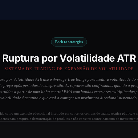
Back to strategies
Ruptura por Volatilidade ATR
SISTEMA DE TRADING DE EXPANSÃO DE VOLATILIDADE
ura por Volatilidade ATR usa o Average True Range para medir a volatilidade do 
de preço após períodos de compressão. As rupturas são confirmadas quando o preç
struídas a partir de uma linha central EMA com bandas exteriores multiplicadas 
volatilidade é genuína e que está a começar um movimento direcional sustentado
ecida como um exemplo educacional inspirado em conceitos comuns de análise técnica pública e ma
apenas para pesquisa e demonstração de produtos e não constitui aconselhamento de investimento