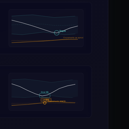
Toque
Cruzamento se aproximando
Sinal BB
✓ GO
Cruzamento MACD