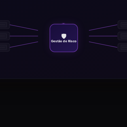
🛡️
Gestão de Risco