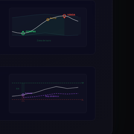
VENDA
Parcial
COMPRA
Zona de lucro
TP
R:R
Entrada
Stop dinâmico
SL
2%