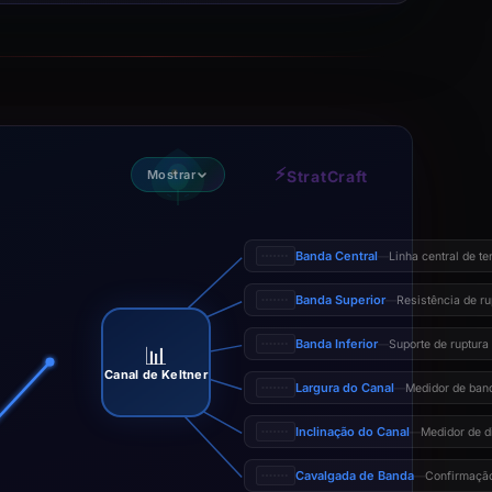
⚡
Mostrar
StratCraft
Banda Central
Linha central de t
—
Banda Superior
Resistência de ru
—
Banda Inferior
Suporte de ruptura
—
📊
Canal de Keltner
Largura do Canal
Medidor de band
—
Inclinação do Canal
Medidor de d
—
Cavalgada de Banda
Confirmação
—