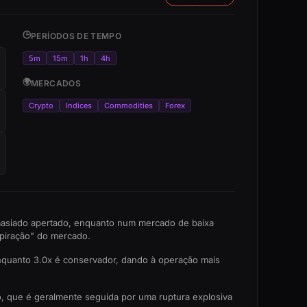
🕒
PERÍODOS DE TEMPO
5m
15m
1h
4h
🌍
MERCADOS
Crypto
Indices
Commodities
Forex
emasiado apertado, enquanto num mercado de baixa
spiração" do mercado.
enquanto 3.0x é conservador, dando à operação mais
o, que é geralmente seguida por uma ruptura explosiva