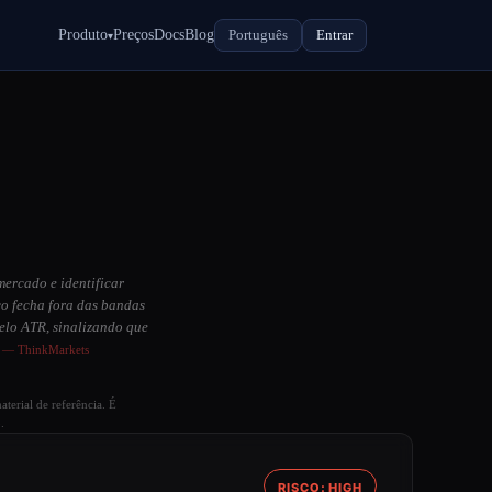
Produto
Preços
Docs
Blog
Português
Entrar
▾
mercado e identificar
o fecha fora das bandas
pelo ATR, sinalizando que
.
— ThinkMarkets
terial de referência. É
.
RISCO: HIGH