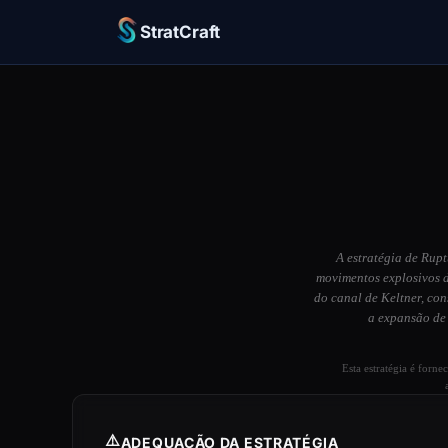
StratCraft
A estratégia de Rupt
movimentos explosivos 
do canal de Keltner, con
a expansão de 
Esta estratégia é forn
⚠️
ADEQUAÇÃO DA ESTRATÉGIA