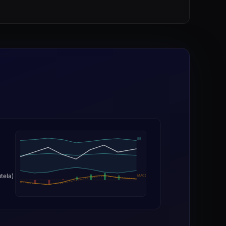
BB
tela)
MACD