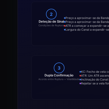
2
Preço a aproximar-se da Banda 
Deteção de Sinal
Preço a aproximar-se da Banda I
ATR a começar a expandir-se a p
Condições de Ruptura
Largura do Canal a expandir-se,
3
KC: Fecho de vela c
Dupla Confirmação
ATR: Um ATR ascende
Inclinação do Canal
Acordo entre Ruptura + Volatilidade
Rejeitar se a vela f