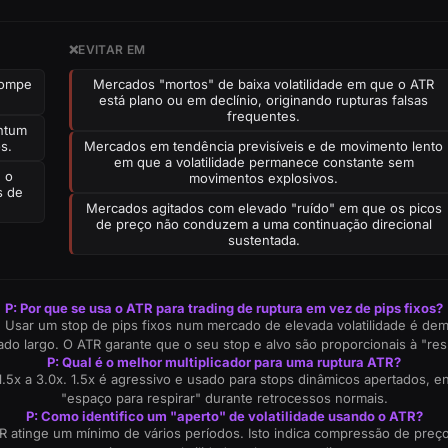
❌
EVITAR EM
rompe
Mercados "mortos" de baixa volatilidade em que o ATR
está plano ou em declínio, originando rupturas falsas
frequentes.
ntum
s.
Mercados em tendência previsíveis e de movimento lento
em que a volatilidade permanece constante sem
e o
movimentos explosivos.
s de
Mercados agitados com elevado "ruído" em que os picos
de preço não conduzem a uma continuação direcional
sustentada.
P: Por que se usa o ATR para trading de ruptura em vez de pips fixos?
 Usar um stop de pips fixos num mercado de elevada volatilidade é d
iado largo. O ATR garante que o seu stop e alvo são proporcionais à "re
P: Qual é o melhor multiplicador para uma ruptura ATR?
1.5x a 3.0x. 1.5x é agressivo e usado para stops dinâmicos apertados, 
"espaço para respirar" durante retrocessos normais.
P: Como identifico um "aperto" de volatilidade usando o ATR?
TR atinge um mínimo de vários períodos. Isto indica compressão de preç