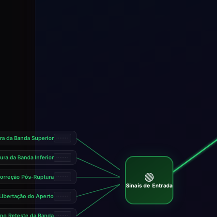
ra da Banda Superior
ura da Banda Inferior
🟢
orreção Pós-Ruptura
Sinais de Entrada
Libertação do Aperto
 no Reteste da Banda