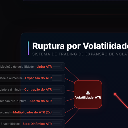
Ruptura por Volatilida
SISTEMA DE TRADING DE EXPANSÃO DE VOLA
Linha ATR
Medição de volatilidade
—
Expansão do ATR
idade a aumentar
—
Contração do ATR
idade a diminuir
—
🔥
Volatilidade ATR
Aperto do ATR
essão pré-ruptura
—
Multiplicador do ATR (2x)
do canal
—
Stop Dinâmico ATR
 à volatilidade
—