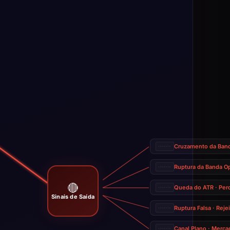
Cruzamento da Band
Ruptura da Banda O
🔴
Queda do ATR · Pe
Sinais de Saída
Ruptura Falsa · Reje
Canal Plano · Merca