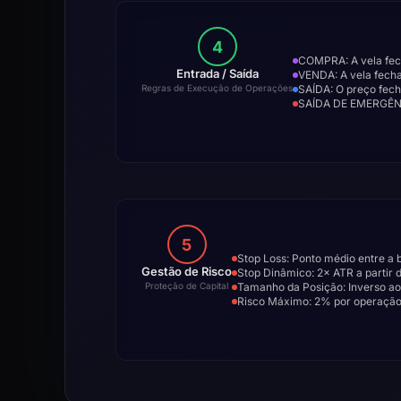
4
COMPRA: A vela fec
Entrada / Saída
VENDA: A vela fecha
SAÍDA: O preço fech
Regras de Execução de Operações
SAÍDA DE EMERGÊNC
5
Stop Loss: Ponto médio entre a 
Gestão de Risco
Stop Dinâmico: 2× ATR a partir d
Tamanho da Posição: Inverso ao 
Proteção de Capital
Risco Máximo: 2% por operação, 