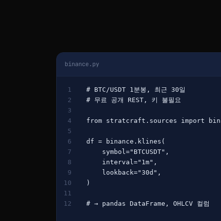
binance.py
1
# BTC/USDT 1분봉, 최근 30일
2
# 무료 공개 REST, 키 불필요
3
4
from 
stratcraft.sources 
import 
bin
5
6
df = binance.klines(
7
    symbol=
"BTCUSDT"
,
8
    interval=
"1m"
,
9
    lookback=
"30d"
,
10
)
11
12
# → pandas DataFrame, OHLCV 컬럼