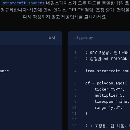
stratcraft.sources
네임스페이스가 모든 피드를 동일한 형태로
정규화합니다: 시간대 인식 인덱스, OHLCV 컬럼, 조정 종가. 전략을
다시 작성하지 않고 제공업체를 교체하세요.
복사
polygon.py
1
# SPY 5분봉, 연초부터
2
# 환경변수에 POLYGON_
3
ance
4
from 
stratcraft.sou
5
6
df = polygon.aggs(
7
    ticker=
"SPY"
,
8
    multiplier=
5
,
9
    timespan=
"minut
10
    range=
"ytd"
,
11
)
12
13
# → 조정됨, 갭 채움,