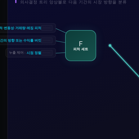
의사결정 트리 앙상블로 다음 기간의 시장 방향을 분류
적·변동성·거래량·레짐 피처
간의 방향 또는 수익률 버킷
F
피처 세트
시점 정렬
누출 제어
—