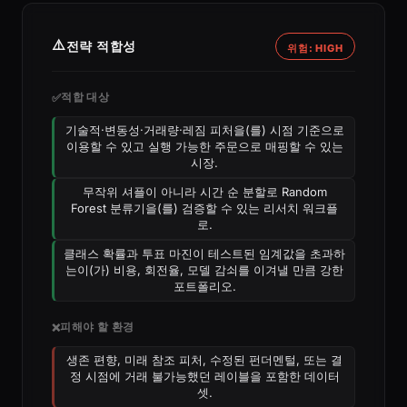
⚠️
전략 적합성
위험: HIGH
적합 대상
✅
기술적·변동성·거래량·레짐 피처을(를) 시점 기준으로
이용할 수 있고 실행 가능한 주문으로 매핑할 수 있는
시장.
무작위 셔플이 아니라 시간 순 분할로 Random
Forest 분류기을(를) 검증할 수 있는 리서치 워크플
로.
클래스 확률과 투표 마진이 테스트된 임계값을 초과하
는이(가) 비용, 회전율, 모델 감쇠를 이겨낼 만큼 강한
포트폴리오.
피해야 할 환경
❌
생존 편향, 미래 참조 피처, 수정된 펀더멘털, 또는 결
정 시점에 거래 불가능했던 레이블을 포함한 데이터
셋.