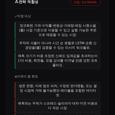
⚠️
전략 적합성
위험: EXTREME
적합 대상
✅
정규화된 가격·수익률·변동성·거래량·레짐 시퀀스을
(를) 시점 기준으로 이용할 수 있고 실행 가능한 주문
으로 매핑할 수 있는 시장.
무작위 셔플이 아니라 시간 순 분할로 LSTM 순환 신
경망을(를) 검증할 수 있는 리서치 워크플로.
예측 크기가 비용 조정된 신뢰도 임계값을 초과하는이
(가) 비용, 회전율, 모델 감쇠를 이겨낼 만큼 강한 포트
폴리오.
피해야 할 환경
❌
생존 편향, 미래 참조 피처, 수정된 펀더멘털, 또는 결
정 시점에 거래 불가능했던 레이블을 포함한 데이터
셋.
예측되는 우위가 스프레드·슬리피지·대차·지연 비용보
다 작은 시장.