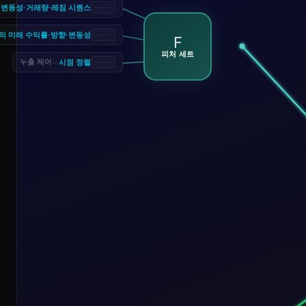
·변동성·거래량·레짐 시퀀스
의 미래 수익률·방향·변동성
F
피처 세트
시점 정렬
누출 제어
—