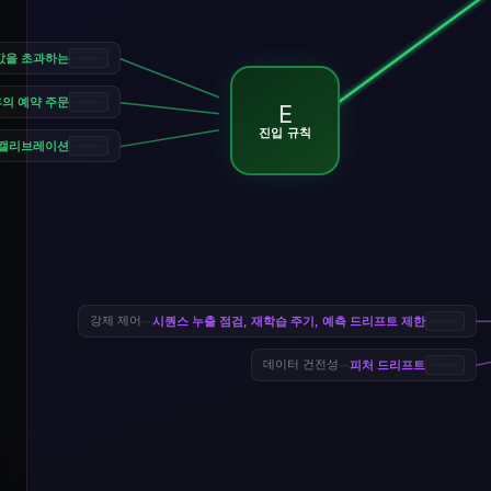
값을 초과하는
의 예약 주문
E
진입 규칙
 캘리브레이션
시퀀스 누출 점검, 재학습 주기, 예측 드리프트 제한
강제 제어
—
피처 드리프트
데이터 건전성
—