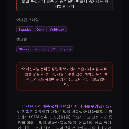
모델 복잡성이 표본 외 증거보다 빠르게 증가하는 과
적합 리서치.
🕒
시간 프레임
Intraday
Daily
Multi-day
🌍
시장
Stocks
Futures
FX
Crypto
📢
머신러닝 전략은 정밀해 보이면서 누출이나 레짐 과적
합을 숨길 수 있으며, 시퀀스 누출 점검, 재학습 주기, 예
측 드리프트 제한에는 명시적인 모니터링이 필요합니
다.
Q: LSTM 가격 예측 전략의 핵심 아이디어는 무엇인가요?
이 전략은 정규화된 가격·수익률·변동성·거래량·레짐 시퀀
스에서 LSTM 순환 신경망을(를) 학습시키고 고정 기간 동
안의 미래 수익률·방향·변동성을(를) 예측하며 예측 크기
가 비용 조정된 신뢰도 임계값을 초과하는 경우에만 거래