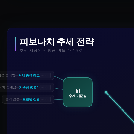
피보나치 추세 전략
추세 시장에서 황금 비율 매수하기
거시 충격 레그
향성 움직임
—
기준점 (0 & 1)
나치 경계점
—
📊
추세 기준점
모멘텀 정렬
충격 검증
—