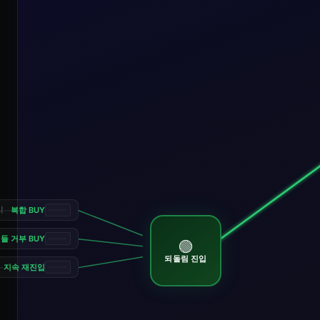
복합 BUY
리
—
들 거부 BUY
🟢
되돌림 진입
지속 재진입
—