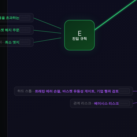
비용을 초과하는
스켓 헤지 주문
E
진입 규칙
최소 엣지
터
—
트래킹 에러 손절, 바스켓 유동성 게이트, 기업 행위 검토
하드 스톱
—
베이시스 리스크
관계 리스크
—