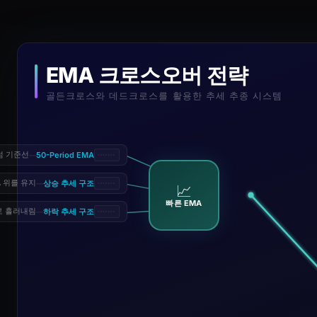
EMA 크로스오버 전략
골든크로스와 데드크로스를 활용한 추세 추종 시스템
텀 기준선
50-Period EMA
—
상승 추세 구조
A 위를 유지
—
📈
빠른 EMA
하락 추세 구조
로 흘러내림
—