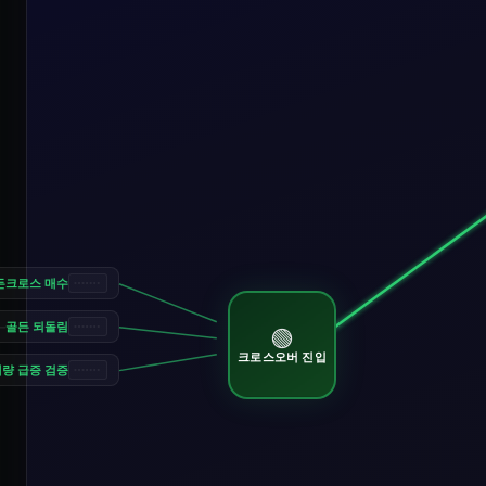
든크로스 매수
골든 되돌림
—
🟢
크로스오버 진입
량 급증 검증