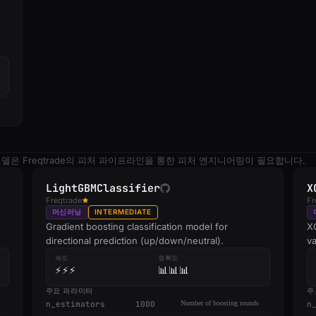
 모델은 Freqtrade의 피처 파이프라인을 통한 피처 엔지니어링이 필요합니다.
LightGBMClassifier
X
Freqtrade
Fr
머신러닝
INTERMEDIATE
Gradient boosting classification model for
X
directional prediction (up/down/neutral).
va
속도
정확도
⚡⚡⚡
📊📊📊
주요 파라미터
주
n_estimators
1000
Number of boosting rounds
n