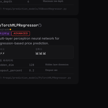
ax_depth
6
Maximum tree depth
freqai/prediction_models/XGBoostRegressor.py
스:
yTorchMLPRegressor
eqtrade
머신러닝
ADVANCED
lti-layer perceptron neural network for
egression-based price prediction.
속도
정확도
⚡⚡
📊📊📊
요 파라미터
idden_dim
128
Hidden layer dimension
ropout_percent
0.2
Dropout rate
freqai/prediction_models/PyTorchMLPRegressor.py
스: