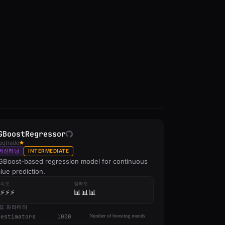
GBoostRegressor
eqtrade
머신러닝
INTERMEDIATE
GBoost-based regression model for continuous
lue prediction.
속도
정확도
⚡⚡⚡
📊📊📊
요 파라미터
_estimators
1000
Number of boosting rounds