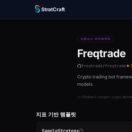
StratCraft
오픈소스 라이브러리
Freqtrade
freqtrade/freqtrade
★ 2
Crypto trading bot framew
models.
Python
crypto
spot, deriva
언어
자산
시장
지표 기반 템플릿
SampleStrategy