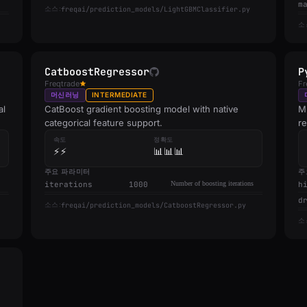
m
freqai/prediction_models/LightGBMClassifier.py
소스:
소
CatboostRegressor
P
Freqtrade
Fr
머신러닝
INTERMEDIATE
al
CatBoost gradient boosting model with native
Mu
categorical feature support.
r
속도
정확도
⚡⚡
📊📊📊
주요 파라미터
주
iterations
1000
Number of boosting iterations
h
d
freqai/prediction_models/CatboostRegressor.py
소스:
소