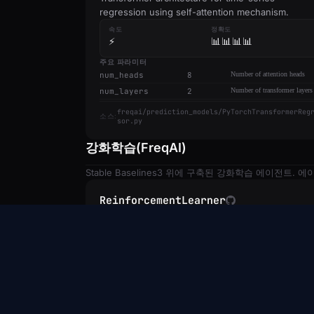
regression using self-attention mechanism.
속도
정확도
⚡
📊📊📊📊
주요 파라미터
num_heads
8
Number of attention heads
num_layers
2
Number of transformer layers
freqai/prediction_models/PyTorchTransformerReg
소스:
sor.py
강화학습(FreqAI)
Stable Baselines3 위에 구축된 강화학습 에이전
ReinforcementLearner
Freqtrade
강화학습
ADVANCED
Reinforcement learning agent using Stable
Baselines3 (PPO/A2C/etc.) for trading decisions.
속도
정확도
⚡⚡
📊📊📊
회사 
주요 파라미터
StratCraft