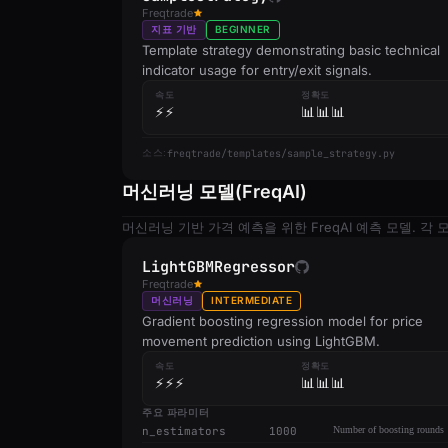
Freqtrade
지표 기반
BEGINNER
Template strategy demonstrating basic technical
indicator usage for entry/exit signals.
속도
정확도
⚡⚡
📊📊📊
freqtrade/templates/sample_strategy.py
소스:
머신러닝 모델(FreqAI)
머신러닝 기반 가격 예측을 위한 FreqAI 예측 모델. 각
LightGBMRegressor
Freqtrade
머신러닝
INTERMEDIATE
Gradient boosting regression model for price
movement prediction using LightGBM.
속도
정확도
⚡⚡⚡
📊📊📊
주요 파라미터
n_estimators
1000
Number of boosting rounds