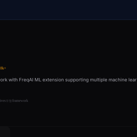
8k+
ork with FreqAI ML extension supporting multiple machine lear
tives
framework
유형