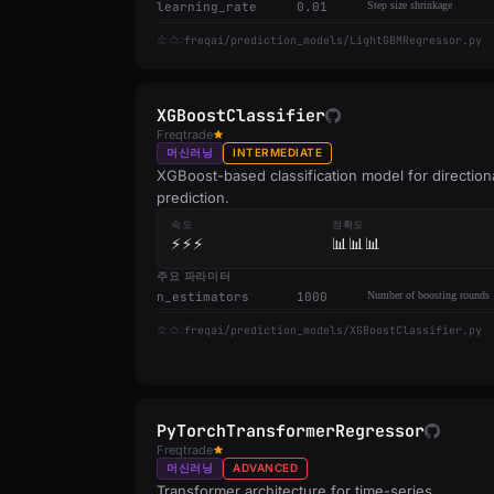
learning_rate
0.01
Step size shrinkage
freqai/prediction_models/LightGBMRegressor.py
소스:
XGBoostClassifier
Freqtrade
머신러닝
INTERMEDIATE
XGBoost-based classification model for direction
prediction.
속도
정확도
⚡⚡⚡
📊📊📊
주요 파라미터
n_estimators
1000
Number of boosting rounds
freqai/prediction_models/XGBoostClassifier.py
소스:
PyTorchTransformerRegressor
Freqtrade
머신러닝
ADVANCED
Transformer architecture for time-series