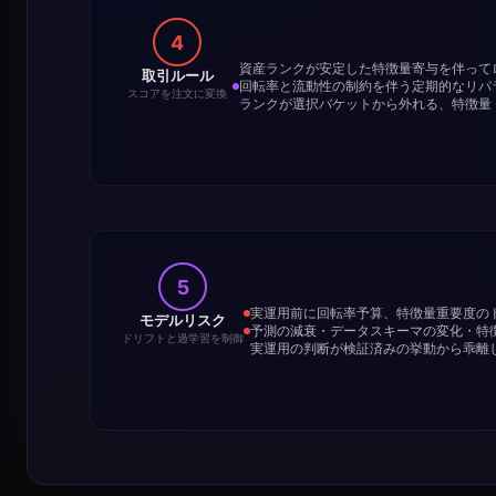
4
資産ランクが安定した特徴量寄与を伴って
取引ルール
回転率と流動性の制約を伴う定期的なリバ
スコアを注文に変換
ランクが選択バケットから外れる、特徴量
5
実運用前に回転率予算、特徴量重要度の
モデルリスク
予測の減衰・データスキーマの変化・特
ドリフトと過学習を制御
実運用の判断が検証済みの挙動から乖離