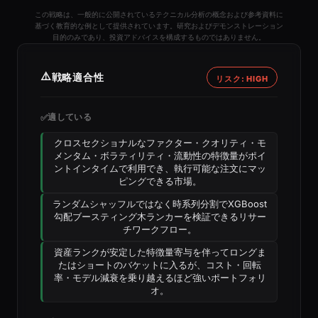
この戦略は、一般的に公開されているテクニカル分析の概念および参考資料に
基づく教育的な例として提供されています。研究およびデモンストレーション
目的のみであり、投資アドバイスを構成するものではありません。
⚠️
戦略適合性
リスク: HIGH
適している
✅
クロスセクショナルなファクター・クオリティ・モ
メンタム・ボラティリティ・流動性の特徴量がポイ
ントインタイムで利用でき、執行可能な注文にマッ
ピングできる市場。
ランダムシャッフルではなく時系列分割でXGBoost
勾配ブースティング木ランカーを検証できるリサー
チワークフロー。
資産ランクが安定した特徴量寄与を伴ってロングま
たはショートのバケットに入るが、コスト・回転
率・モデル減衰を乗り越えるほど強いポートフォリ
オ。