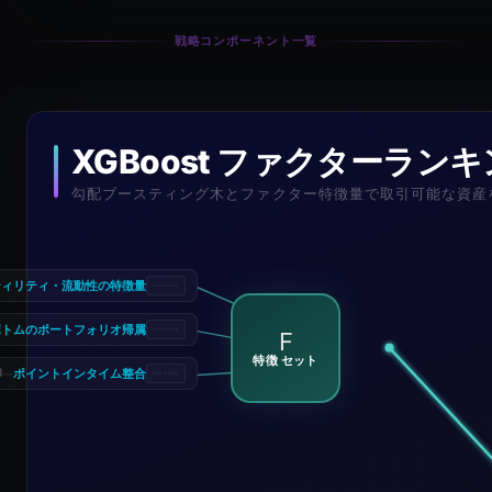
戦略コンポーネント一覧
XGBoost ファクターラン
勾配ブースティング木とファクター特徴量で取引可能な資産
ティリティ・流動性の特徴量
ボトムのポートフォリオ帰属
F
特徴 セット
ポイントインタイム整合
御
—