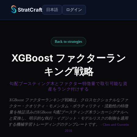
StratCraft
日本語
ログイン
Back to strategies
XGBoost ファクターラン
キング戦略
勾配ブースティング木とファクター特徴量で取引可能な資
産をランク付けする
XGBoost ファクターランキング戦略は、クロスセクショナルなファ
クター・クオリティ・モメンタム・ボラティリティ・流動性の特徴
量を検証済みのXGBoost 勾配ブースティング木ランカーシグナルへ
と変換し、明示的な執行・イグジット・モデルリスクの制御を適用
する機械学習トレーディングのテンプレートです。
- Chen and Guestrin
2016