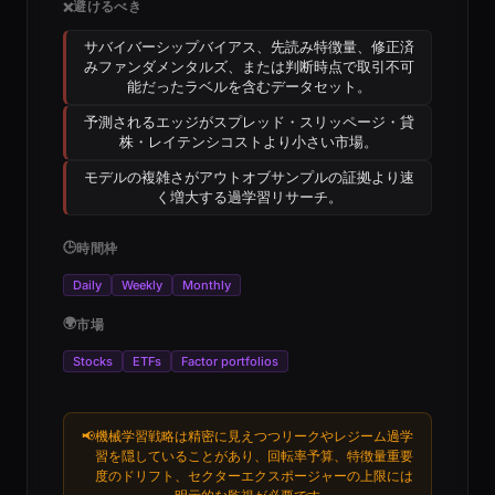
避けるべき
❌
サバイバーシップバイアス、先読み特徴量、修正済
みファンダメンタルズ、または判断時点で取引不可
能だったラベルを含むデータセット。
予測されるエッジがスプレッド・スリッページ・貸
株・レイテンシコストより小さい市場。
モデルの複雑さがアウトオブサンプルの証拠より速
く増大する過学習リサーチ。
🕒
時間枠
Daily
Weekly
Monthly
🌍
市場
Stocks
ETFs
Factor portfolios
📢
機械学習戦略は精密に見えつつリークやレジーム過学
習を隠していることがあり、回転率予算、特徴量重要
度のドリフト、セクターエクスポージャーの上限には