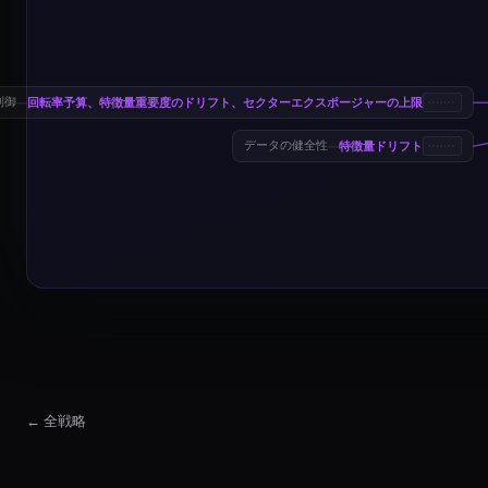
回転率予算、特徴量重要度のドリフト、セクターエクスポージャーの上限
制御
—
特徴量ドリフト
データの健全性
—
← 全戦略
XGBoost ファクターランキング戦略
XGBoost ファクターランキング戦略は、クロスセ
XGBoost ファクターランキング戦略 Market Suitability