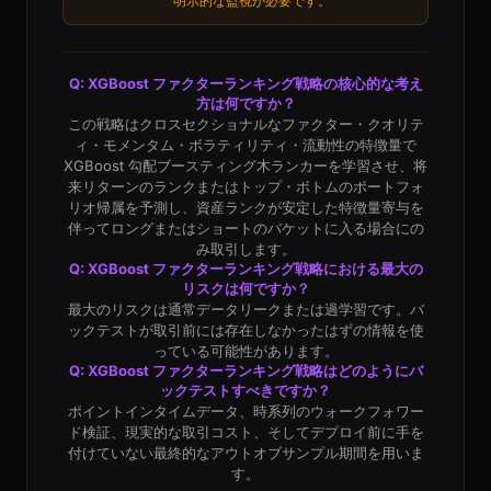
明示的な監視が必要です。
Q: XGBoost ファクターランキング戦略の核心的な考え
方は何ですか？
この戦略はクロスセクショナルなファクター・クオリテ
ィ・モメンタム・ボラティリティ・流動性の特徴量で
XGBoost 勾配ブースティング木ランカーを学習させ、将
来リターンのランクまたはトップ・ボトムのポートフォ
リオ帰属を予測し、資産ランクが安定した特徴量寄与を
伴ってロングまたはショートのバケットに入る場合にの
み取引します。
Q: XGBoost ファクターランキング戦略における最大の
リスクは何ですか？
最大のリスクは通常データリークまたは過学習です。バ
ックテストが取引前には存在しなかったはずの情報を使
っている可能性があります。
Q: XGBoost ファクターランキング戦略はどのようにバ
ックテストすべきですか？
ポイントインタイムデータ、時系列のウォークフォワー
ド検証、現実的な取引コスト、そしてデプロイ前に手を
付けていない最終的なアウトオブサンプル期間を用いま
す。