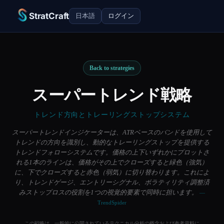
StratCraft
日本語
ログイン
Back to strategies
スーパートレンド戦略
トレンド方向とトレーリングストップシステム
スーパートレンドインジケーターは、ATRベースのバンドを使用して
トレンドの方向を識別し、動的なトレーリングストップを提供する
トレンドフォローシステムです。価格の上下いずれかにプロットさ
れる1本のラインは、価格がその上でクローズすると緑色（強気）
に、下でクローズすると赤色（弱気）に切り替わります。これによ
り、トレンドゲージ、エントリーシグナル、ボラティリティ調整済
みストップロスの役割を1つの視覚的要素で同時に担います。
—
TrendSpider
この戦略は、一般的に公開されているテクニカル分析の概念および参考資料に