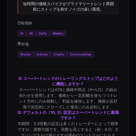
短時間の価格スパイクがプライマリートレンド再開
前にストップを刺すノイズの多い環境。
🕒
時間枠
1h
4h
Daily
Weekly
🌍
市場
Stocks
Indices
Crypto
Commodities
Q: スーパートレンドのトレーリングストップはどのよう
に機能しますか？
スーパートレンドはATRと価格中間点（H+L/2）の組み
合わせを使用します。価格から一定距離を保ちつつトレ
ンド方向にのみ移動し、利益を確保します。価格が反対
側で決定的にクローズした場合にのみ反転します。
Q: デフォルトの（10, 3）設定はスーパートレンドに最適
ですか？
10期間・3.0倍数の設定は多くのトレーダーにとって標準
ですが、調整可能です。倍数を高くすると（例：4.0）ダ
マシシグナルは減りますが遅めのエントリーになりま