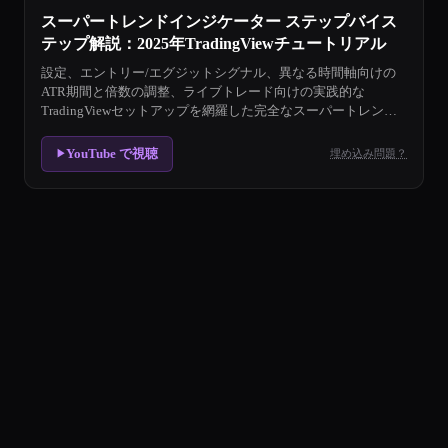
スーパートレンドインジケーター ステップバイス
テップ解説：2025年TradingViewチュートリアル
設定、エントリー/エグジットシグナル、異なる時間軸向けの
ATR期間と倍数の調整、ライブトレード向けの実践的な
TradingViewセットアップを網羅した完全なスーパートレンド
チュートリアル。
YouTube で視聴
埋め込み問題？
▶
スーパートレンド戦略
スーパートレンドインジケーターは、ATRベースのバ
スーパートレンド戦略 Market Suitability
The スーパートレンド戦略 strategy works be
スーパートレンドのトレーリングストップはどのように機能し
スーパートレンドはATRと価格中間点（H+L/2）の
デフォルトの（10, 3）設定はスーパートレンドに最適ですか？
10期間・3.0倍数の設定は多くのトレーダーにとって標
スーパートレンドは単独で使用できますか？
スーパートレンドは強力ですが、ADXや長期移動平均