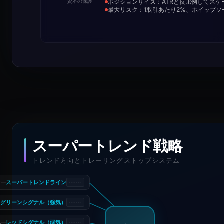
ポジションサイズ：ATRと反比例してスケ
資本の保護
最大リスク：1取引あたり2%、ホイップ
スーパートレンド戦略
トレンド方向とトレーリングストップシステム
スーパートレンドライン
ジ
—
グリーンシグナル（強気）
—
レッドシグナル（弱気）
認
—