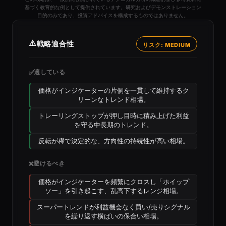
基づく教育的な例として提供されています。研究およびデモンストレーション
目的のみであり、投資アドバイスを構成するものではありません。
⚠️
戦略適合性
リスク: MEDIUM
適している
✅
価格がインジケーターの片側を一貫して維持するク
リーンなトレンド相場。
トレーリングストップが押し目時に積み上げた利益
を守る中長期のトレンド。
反転が稀で決定的な、方向性の持続性が高い相場。
避けるべき
❌
価格がインジケーターを頻繁にクロスし「ホイップ
ソー」を引き起こす、乱高下するレンジ相場。
スーパートレンドが利益機会なく買い/売りシグナル
を繰り返す横ばいの保合い相場。