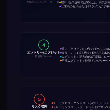
RSI：強気反転では50以上、弱気反
ST反転＋インジケーター一致
出来高の枯渇またはSTラインが水平
4
買い：グリーンST反転＋EMA/RSI/
エントリー/エグジット
売り：レッドST反転＋EMA/RSI/M
エグジット：逆方向のST反転、ロ
取引執行ルール
早期エグジット：確認インジケータ
5
ストップロス：エントリー時のSTライン
リスク管理
トレーリングストップ：トレンドに伴って