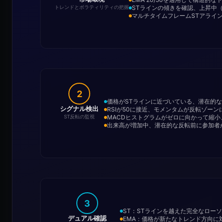
STラインの傾きを確認、上昇中
トレンドとボラティリティの把握
マルチタイムフレームSTアライ
2
価格がSTラインに近づいている、潜在的
シグナル検出
RSIが50に接近、モメンタムが反転ゾー
MACDヒストグラムがゼロに向かって縮
ST反転の監視
出来高が増加中、潜在的な反転前に参加者
3
ST：STラインを越えた完全なロー
デュアル確認
EMA：価格が新たなトレンド方向に