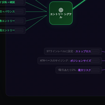
ド反転＋確認
🟢
し目＋バウンス
エントリー シグナ
ル
数エントリー
合流エントリー
ストップロス
STラインレベルに設定
—
ポジションサイズ
ATRベースのサイジング
—
最大リスク
1取引あたり2%
—