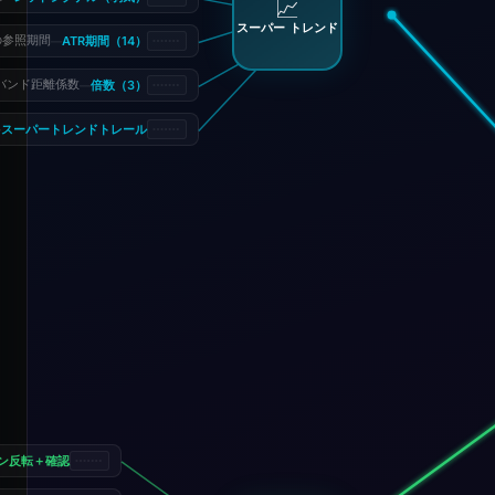
📈
スーパー トレンド
ATR期間（14）
の参照期間
—
倍数（3）
バンド距離係数
—
スーパートレンドトレール
—
ン反転＋確認