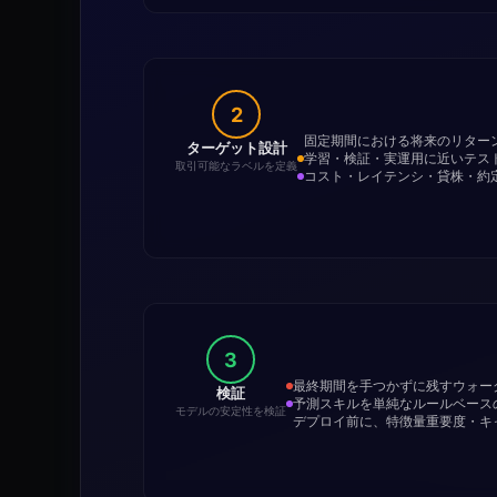
2
固定期間における将来のリター
ターゲット設計
学習・検証・実運用に近いテス
取引可能なラベルを定義
コスト・レイテンシ・貸株・約
3
最終期間を手つかずに残すウォー
検証
予測スキルを単純なルールベース
モデルの安定性を検証
デプロイ前に、特徴量重要度・キ