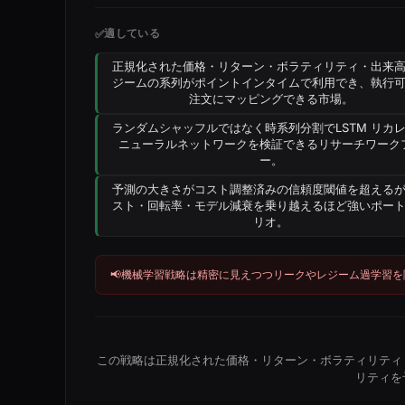
適している
✅
正規化された価格・リターン・ボラティリティ・出来
ジームの系列がポイントインタイムで利用でき、執行
注文にマッピングできる市場。
ランダムシャッフルではなく時系列分割でLSTM リカ
ニューラルネットワークを検証できるリサーチワーク
ー。
予測の大きさがコスト調整済みの信頼度閾値を超える
スト・回転率・モデル減衰を乗り越えるほど強いポー
リオ。
📢
機械学習戦略は精密に見えつつリークやレジーム過学習を
この戦略は正規化された価格・リターン・ボラティリティ
リティを