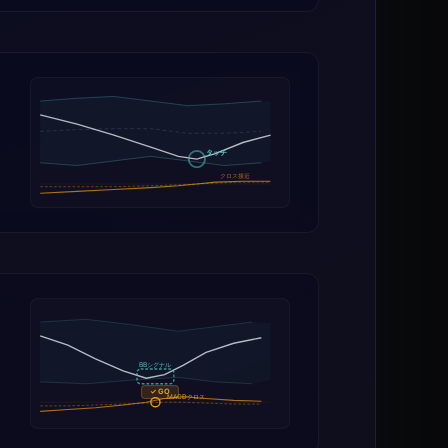
タッチ
クロス接近
BBシグナル
✓ GO
MACDクロス