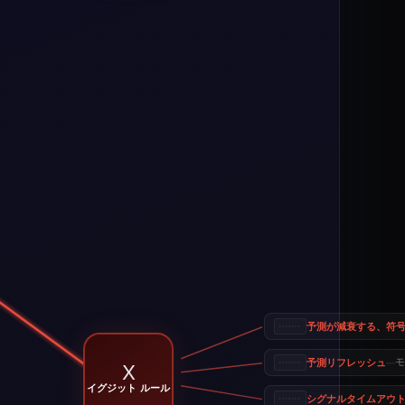
予測が減衰する、符
予測リフレッシュ
モ
—
X
イグジット ルール
シグナルタイムアウ