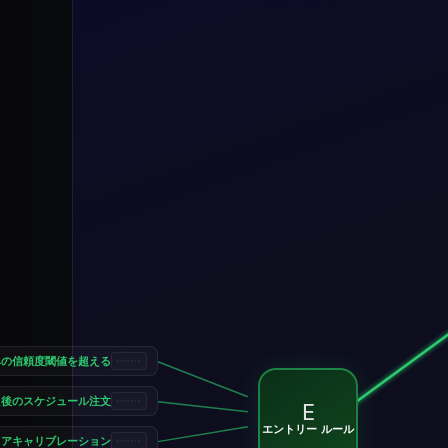
みの信頼度閾値を超える
た後のスケジュール注文
E
エントリー ルール
コアキャリブレーション