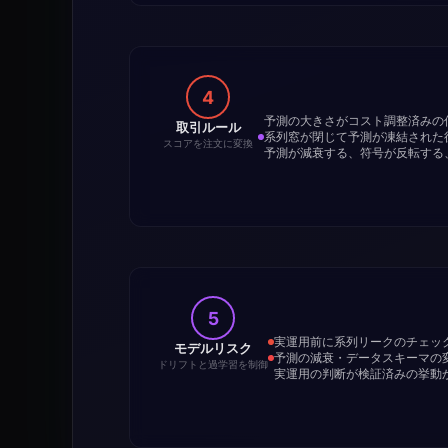
4
予測の大きさがコスト調整済みの
取引ルール
系列窓が閉じて予測が凍結された
スコアを注文に変換
予測が減衰する、符号が反転する
5
実運用前に系列リークのチェッ
モデルリスク
予測の減衰・データスキーマの
ドリフトと過学習を制御
実運用の判断が検証済みの挙動