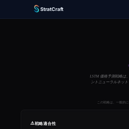
StratCraft
LSTM 価格予測戦略
ントニューラルネット
この戦略は、一般的に
⚠️
戦略適合性