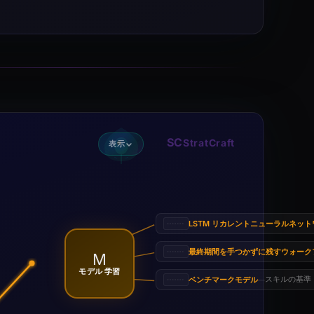
SC
StratCraft
表示
LSTM リカレントニューラルネッ
最終期間を手つかずに残すウォーク
M
モデル 学習
ベンチマークモデル
スキルの基準
—