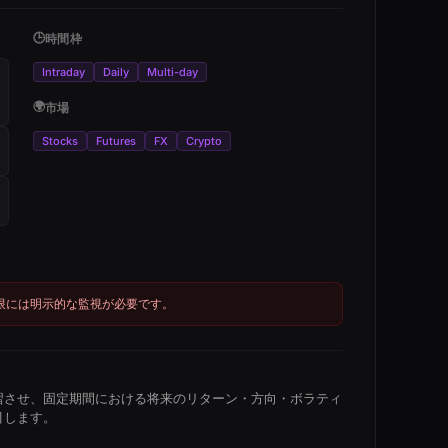
🕒
時間枠
Intraday
Daily
Multi-day
🌍
市場
Stocks
Futures
FX
Crypto
限には明示的な監視が必要です。
習させ、固定期間における将来のリターン・方向・ボラティ
引します。