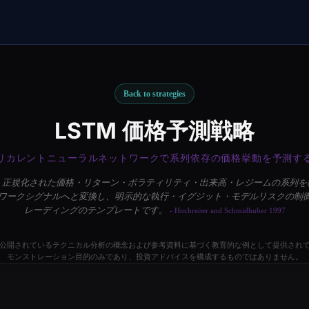
Back to strategies
LSTM 価格予測戦略
リカレントニューラルネットワークで系列依存の価格挙動を予測す
は、正規化された価格・リターン・ボラティリティ・出来高・レジームの系列を検
ワークシグナルへと変換し、明示的な執行・イグジット・モデルリスクの制
レーディングのテンプレートです。
- Hochreiter and Schmidhuber 1997
公開されているテクニカル分析の概念および参考資料に基づく教育的な例として提供され
モンストレーション目的のみであり、投資アドバイスを構成するものではありません。