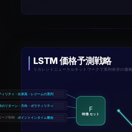
LSTM 価格予測戦略
リカレントニューラルネットワークで系列依存の価
ティリティ・出来高・レジームの系列
来のリターン・方向・ボラティリティ
F
特徴 セット
ポイントインタイム整合
リーク制御
—