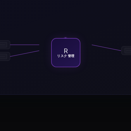
R
リスク 管理