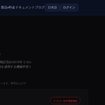
製品
料金
ドキュメント
ブログ
日本語
ログイン
▾
る
証済みのLSTM リカレ
御を適用する機械学習ト
ています。研究およびデ
リスク: EXTREME