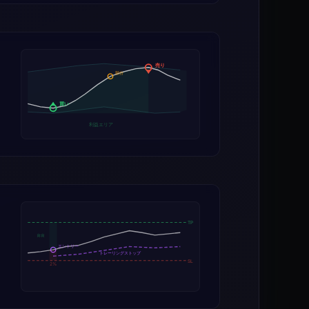
売り
部分
買い
利益エリア
TP
R:R
エントリー
トレーリングストップ
SL
2%