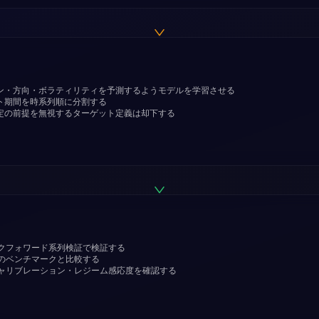
ン・方向・ボラティリティを予測するようモデルを学習させる
ト期間を時系列順に分割する
定の前提を無視するターゲット定義は却下する
クフォワード系列検証で検証する
のベンチマークと比較する
ャリブレーション・レジーム感応度を確認する