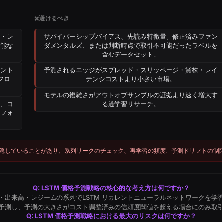
避けるべき
❌
高・レ
サバイバーシップバイアス、先読み特徴量、修正済みファン
可能な
ダメンタルズ、または判断時点で取引不可能だったラベルを
含むデータセット。
レント
予測されるエッジがスプレッド・スリッページ・貸株・レイ
フロ
テンシコストより小さい市場。
モデルの複雑さがアウトオブサンプルの証拠より速く増大す
が、コ
る過学習リサーチ。
トフォ
隠していることがあり、系列リークのチェック、再学習の頻度、予測ドリフトの制
Q: LSTM 価格予測戦略の核心的な考え方は何ですか？
・出来高・レジームの系列でLSTM リカレントニューラルネットワークを学
予測し、予測の大きさがコスト調整済みの信頼度閾値を超える場合にのみ取
Q: LSTM 価格予測戦略における最大のリスクは何ですか？