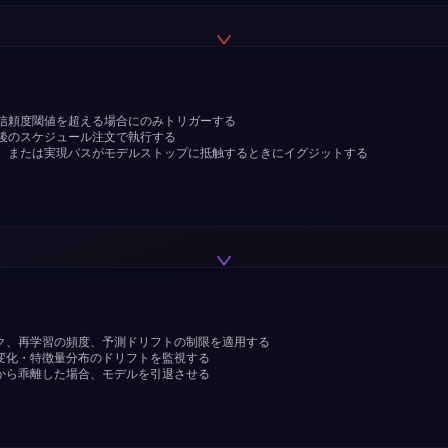
信頼度閾値を超える場合にのみトリガーする
後のスケジュール注文で執行する
、または実現パスがモデルストップに抵触するときにイグジットする
ク、再学習の頻度、予測ドリフトの制限を適用する
変化・特徴量分布のドリフトを監視する
から乖離した場合、モデルを引退させる