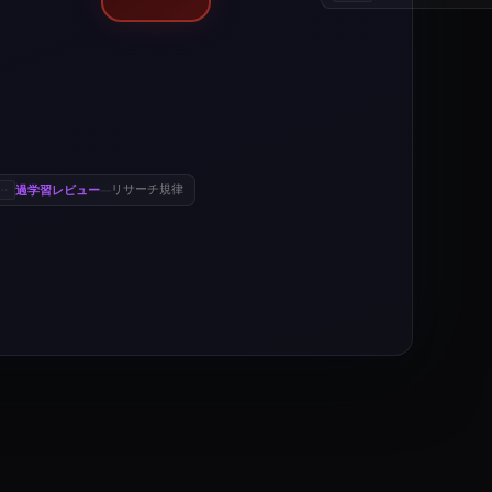
過学習レビュー
リサーチ規律
—